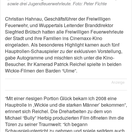
sowie drei Jugendfeuerwehrleute. Foto: Peter Fichte
Christian Hahnau, Geschäftsführer der Freiwilligen
Feuerwehr, und Wuppertals Leitender Branddirektor
Siegfried Brütsch hatten alle Freiwilligen Feuerwehrleute
der Stadt und ihre Familien ins Cinemaxx-Kino
eingeladen. Als besonderes Highlight kamen auch fünf
Hauptrollen-Schauspieler zu der exklusiven Vorstellung,
gabe Autogramme und mischten sich unter die Kino-
Besucher. Ihr Kamerad Patrick Reichel spielte in beiden
Wickie-Filmen den Barden “Ulme”.
Anzeige
“Mit einer riesigen Portion Glück bekam ich 2008 eine
Hauptrolle in ,Wickie und die starken Männer’ bekommen”,
erinnert sich Reichel. Die Dreharbeiten zu dem von
Michael “Bully” Herbig produzierten Film öffneten ihm die
Türen zu seiner Traumwelt: “Ich begann
Schauspielunterricht zu nehmen und spiele seitdem auch