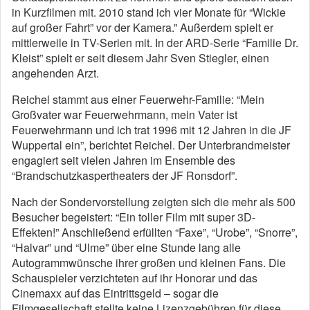
in Kurzfilmen mit. 2010 stand ich vier Monate für “Wickie
auf großer Fahrt” vor der Kamera.” Außerdem spielt er
mittlerweile in TV-Serien mit. In der ARD-Serie “Familie Dr.
Kleist” spielt er seit diesem Jahr Sven Stiegler, einen
angehenden Arzt.
Reichel stammt aus einer Feuerwehr-Familie: “Mein
Großvater war Feuerwehrmann, mein Vater ist
Feuerwehrmann und ich trat 1996 mit 12 Jahren in die JF
Wuppertal ein”, berichtet Reichel. Der Unterbrandmeister
engagiert seit vielen Jahren im Ensemble des
“Brandschutzkaspertheaters der JF Ronsdorf”.
Nach der Sondervorstellung zeigten sich die mehr als 500
Besucher begeistert: “Ein toller Film mit super 3D-
Effekten!” Anschließend erfüllten “Faxe”, “Urobe”, “Snorre”,
“Halvar” und “Ulme” über eine Stunde lang alle
Autogrammwünsche ihrer großen und kleinen Fans. Die
Schauspieler verzichteten auf ihr Honorar und das
Cinemaxx auf das Eintrittsgeld – sogar die
Filmgesellschaft stellte keine Lizenzgebühren für diese