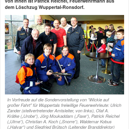
von ihnen ist Patrick Reichel, Feuerwehrmann aus
dem Löschzug Wuppertal-Ronsdorf.
In Vorfreude auf die Sondervorstellung von “Wickie auf
großer Fahrt” für Wuppertals freiwillige Feuerwehrleute: Ulrich
Zander (stellvertretender Amtsleiter, von links), Olaf A.
Krätke („Urobe“), Jörg Moukaddam („Faxe“), Patrick Reichel
(„Ulme“), Christian A. Koch („Snorre“), Waldemar Kobus
(„Halvar“) und Siegfried Brütsch (Leitender Branddirektor)