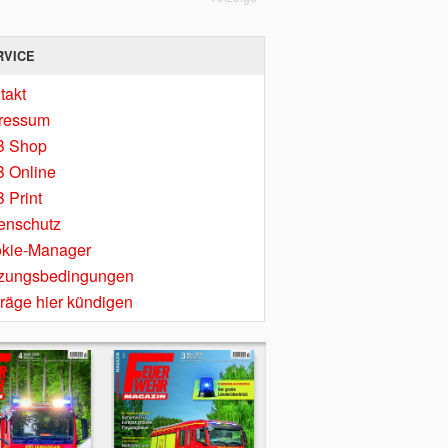
RVICE
takt
ressum
B Shop
 Online
 Print
enschutz
kie-Manager
zungsbedingungen
träge hier kündigen