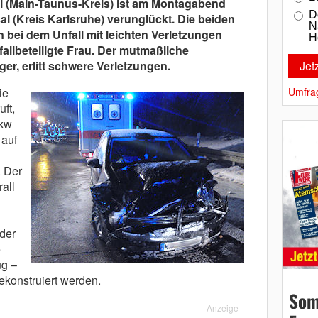
l (Main-Taunus-Kreis) ist am Montagabend
D
l (Kreis Karlsruhe) verunglückt. Die beiden
N
bei dem Unfall mit leichten Verletzungen
H
allbeteiligte Frau. Der mutmaßliche
ger, erlitt schwere Verletzungen.
ie
Umfra
ft,
Pkw
 auf
. Der
all
 der
e
ug –
konstruiert werden.
Som
Anzeige