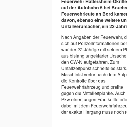
Feuerwehr Hattersheim-Okrifte
auf der Autobahn 5 bei Bruchsa
Feuerwehrleute an Bord kamen 
davon, ebenso eine weitere unf
Unfallverursacher, ein 22-Jähri
Nach Angaben der Feuerwehr, d
sich auf Polizeiinformationen beru
war der 22-Jährige mit seinem 
aus bislang ungeklärter Ursache
den GW-N aufgefahren. Zum
Unfallzeitpunkt schneite es stark
Maschinist verlor nach dem Aufpr
die Kontrolle über das
Feuerwehrfahrzeug und prallte
gegen die Mittelleitplanke. Auch
Pkw einer jungen Frau kollidiert
dabei mit dem Feuerwehrfahrze
der exakte Hergang muss noch re