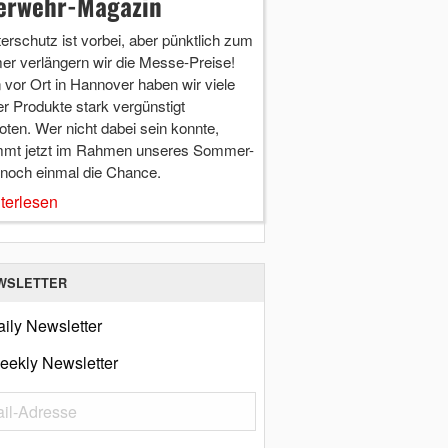
erwehr-Magazin
terschutz ist vorbei, aber pünktlich zum
r verlängern wir die Messe-Preise!
vor Ort in Hannover haben wir viele
r Produkte stark vergünstigt
ten. Wer nicht dabei sein konnte,
mt jetzt im Rahmen unseres Sommer-
 noch einmal die Chance.
terlesen
WSLETTER
ily Newsletter
eekly Newsletter