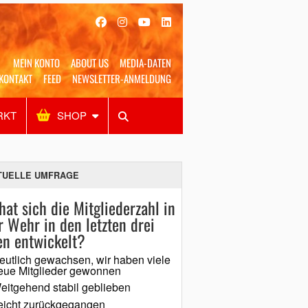
MEIN KONTO
ABOUT US
MEDIA-DATEN
KONTAKT
FEED
NEWSLETTER-ANMELDUNG
RKT
SHOP
Alles
Shop
SUCHEN
TUELLE UMFRAGE
hat sich die Mitgliederzahl in
r Wehr in den letzten drei
en entwickelt?
eutlich gewachsen, wir haben viele
eue Mitglieder gewonnen
eitgehend stabil geblieben
eicht zurückgegangen