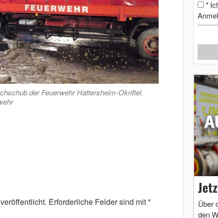
Ic
*
Anmel
hschub der Feuerwehr Hattersheim-Okriftel.
wehr
Jet
eröffentlicht.
Erforderliche Felder sind mit
*
Über 
den W