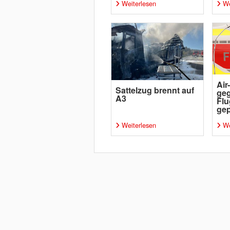
Weiterlesen
We
Air
Sattelzug brennt auf
geg
A3
Flu
gep
Weiterlesen
We