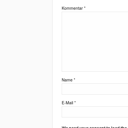
Kommentar
*
Name
*
E-Mail
*
We need your consent to load the