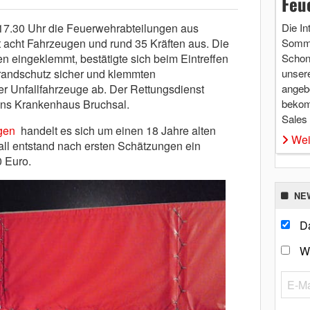
Feu
17.30 Uhr die Feuerwehrabteilungen aus
Die In
 acht Fahrzeugen und rund 35 Kräften aus. Die
Somme
 eingeklemmt, bestätigte sich beim Eintreffen
Schon 
Brandschutz sicher und klemmten
unsere
der Unfallfahrzeuge ab. Der Rettungsdienst
angebo
n ins Krankenhaus Bruchsal.
bekom
Sales
gen
handelt es sich um einen 18 Jahre alten
Wei
ll entstand nach ersten Schätzungen ein
 Euro.
NE
Da
W