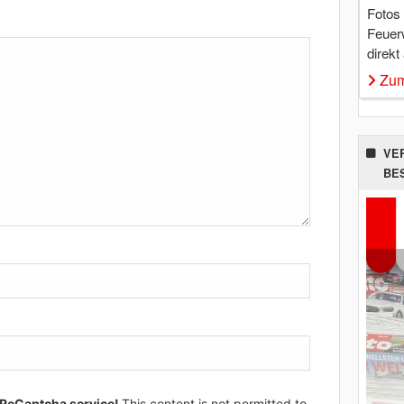
Fotos
Feuer
direkt
Zum
VE
BE
 ReCaptcha service!
This content is not permitted to