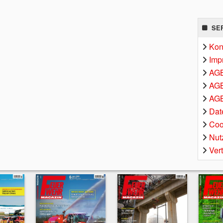
SE
Kon
Imp
AG
AGB
AGB
Dat
Coo
Nut
Ver