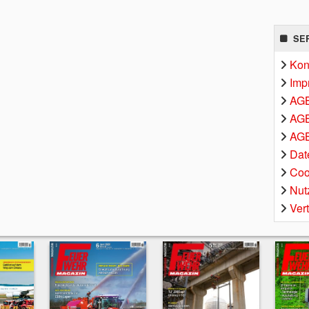
SE
Kon
Imp
AG
AGB
AGB
Dat
Coo
Nut
Ver