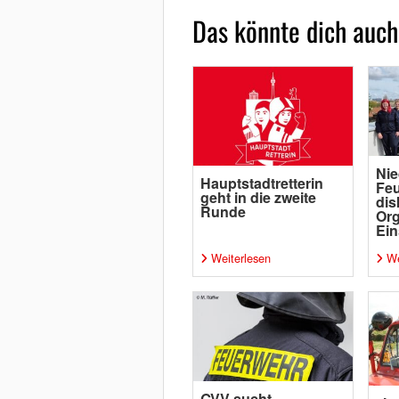
Das könnte dich auch
Nie
Hauptstadtretterin
Fe
geht in die zweite
dis
Runde
Org
Ein
Weiterlesen
We
GVV sucht