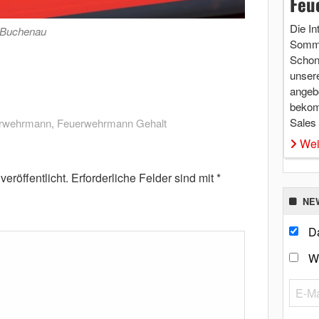
Feu
Die In
 Buchenau
Somme
Schon 
unsere
angebo
bekom
Sales
rwehrmann
,
Feuerwehrmann Gehalt
Wei
eröffentlicht.
Erforderliche Felder sind mit
*
NE
Da
W