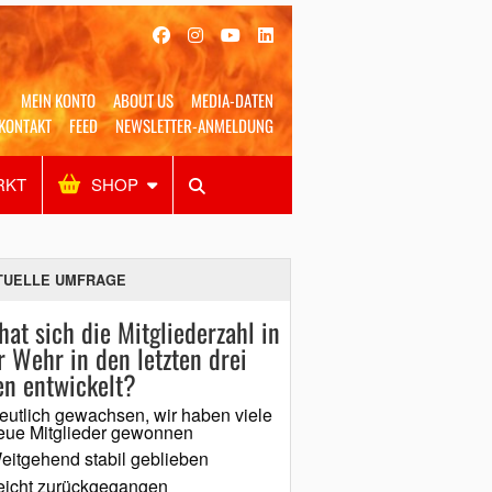
MEIN KONTO
ABOUT US
MEDIA-DATEN
KONTAKT
FEED
NEWSLETTER-ANMELDUNG
RKT
SHOP
Alles
Shop
SUCHEN
TUELLE UMFRAGE
hat sich die Mitgliederzahl in
r Wehr in den letzten drei
en entwickelt?
eutlich gewachsen, wir haben viele
eue Mitglieder gewonnen
eitgehend stabil geblieben
eicht zurückgegangen