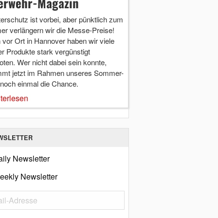
erwehr-Magazin
terschutz ist vorbei, aber pünktlich zum
r verlängern wir die Messe-Preise!
vor Ort in Hannover haben wir viele
r Produkte stark vergünstigt
ten. Wer nicht dabei sein konnte,
mt jetzt im Rahmen unseres Sommer-
 noch einmal die Chance.
terlesen
WSLETTER
ily Newsletter
eekly Newsletter