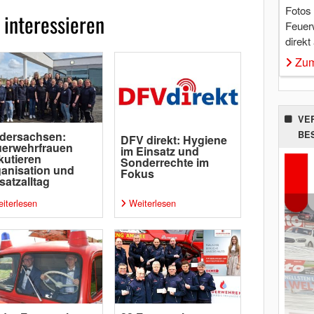
Fotos
 interessieren
Feuer
direkt
Zum
VE
BE
dersachsen:
DFV direkt: Hygiene
uerwehrfrauen
im Einsatz und
kutieren
Sonderrechte im
anisation und
Fokus
satzalltag
iterlesen
Weiterlesen