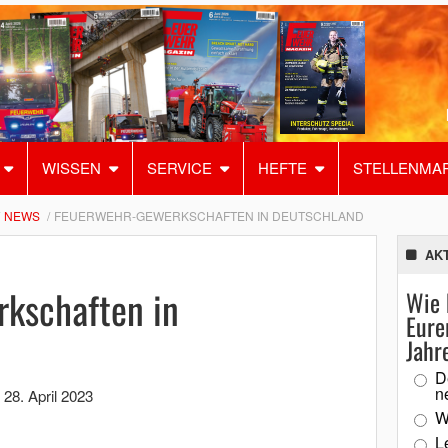
WISSEN
SERVICE
HEFTE
STELLENMA
NEWS
FEUERWEHR-GEWERKSCHAFTEN IN DEUTSCHLAND
AK
kschaften in
Wie 
Eure
Jahr
D
n
,
28. April 2023
W
L