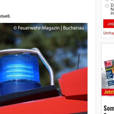
D
N
H
tuell.
Umfra
Som