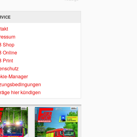
RVICE
takt
ressum
B Shop
 Online
 Print
enschutz
kie-Manager
zungsbedingungen
träge hier kündigen