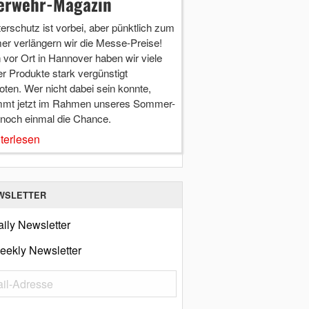
erwehr-Magazin
terschutz ist vorbei, aber pünktlich zum
r verlängern wir die Messe-Preise!
vor Ort in Hannover haben wir viele
r Produkte stark vergünstigt
ten. Wer nicht dabei sein konnte,
mt jetzt im Rahmen unseres Sommer-
 noch einmal die Chance.
terlesen
WSLETTER
ily Newsletter
eekly Newsletter