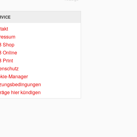
RVICE
takt
ressum
B Shop
 Online
 Print
enschutz
kie-Manager
zungsbedingungen
träge hier kündigen