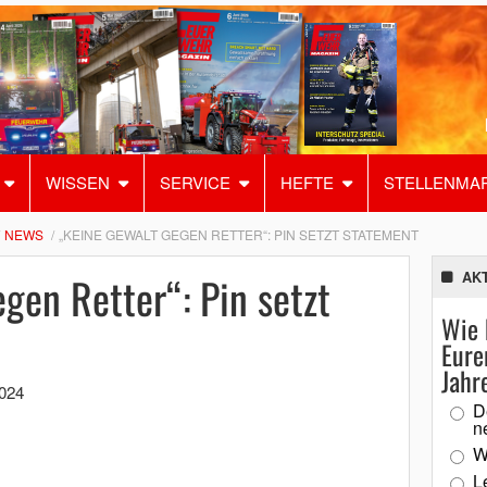
WISSEN
SERVICE
HEFTE
STELLENMA
NEWS
„KEINE GEWALT GEGEN RETTER“: PIN SETZT STATEMENT
gen Retter“: Pin setzt
AK
Wie 
Eure
Jahr
024
D
n
W
L