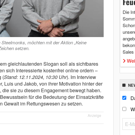
Feu
Die In
Somme
Schon 
unsere
angebo
on Steelmonks, möchten mit der Aktion „Keine
bekom
Zeichen setzen.
Sales
Wei
dem gleichlautenden Slogan soll als sichtbares
 sich Interessierte kostenfrei online ordern –
 (
Stand: 12.11.2024, 10:30 Uhr
). Im Interview
 Luis und Jakob, von ihrer Motivation hinter der
NE
 die sie zu diesem Engagement bewegt haben.
das Bewusstsein für die Bedeutung der Einsatzkräfte
Da
en Gewalt im Rettungswesen zu setzen.
W
Anzeige