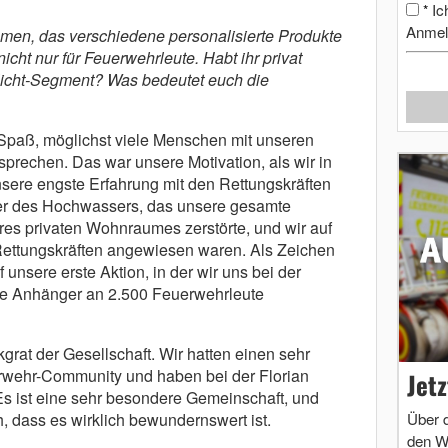
Ic
*
Anmel
hmen, das verschiedene personalisierte Produkte
nicht nur für Feuerwehrleute. Habt ihr privat
icht-Segment? Was bedeutet euch die
paß, möglichst viele Menschen mit unseren
prechen. Das war unsere Motivation, als wir in
ere engste Erfahrung mit den Rettungskräften
pfer des Hochwassers, das unsere gesamte
res privaten Wohnraumes zerstörte, und wir auf
Rettungskräften angewiesen waren. Als Zeichen
 unsere erste Aktion, in der wir uns bei der
e Anhänger an 2.500 Feuerwehrleute
grat der Gesellschaft. Wir hatten einen sehr
erwehr-Community und haben bei der Florian
Jet
Es ist eine sehr besondere Gemeinschaft, und
Über 
h, dass es wirklich bewundernswert ist.
den W