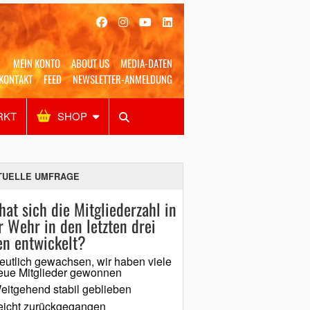
MEIN KONTO
ABOUT US
MEDIA-DATEN
KONTAKT
FEED
NEWSLETTER-ANMELDUNG
RKT
SHOP
Alles
Shop
SUCHEN
TUELLE UMFRAGE
hat sich die Mitgliederzahl in
r Wehr in den letzten drei
en entwickelt?
eutlich gewachsen, wir haben viele
eue Mitglieder gewonnen
eitgehend stabil geblieben
eicht zurückgegangen