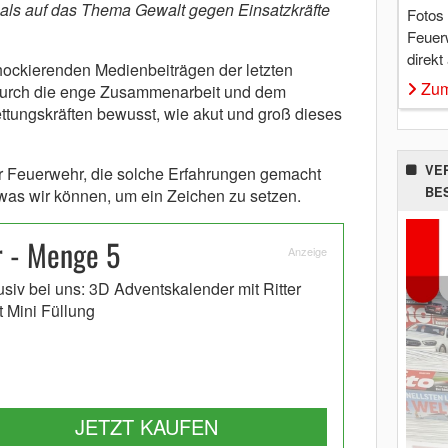
mals auf das Thema Gewalt gegen Einsatzkräfte
Fotos
Feuer
direkt
ckierenden Medienbeiträgen der letzten
Zum
 durch die enge Zusammenarbeit und dem
tungskräften bewusst, wie akut und groß dieses
VE
r Feuerwehr, die solche Erfahrungen gemacht
BE
 was wir können, um ein Zeichen zu setzen.
 - Menge 5
Anzeige
usiv bei uns: 3D Adventskalender mit Ritter
t Mini Füllung
JETZT KAUFEN