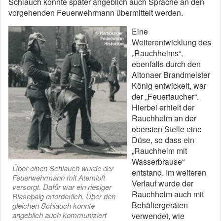
Schlauch konnte später angeblich auch Sprache an den
vorgehenden Feuerwehrmann übermittelt werden.
Eine
Weiterentwicklung des
„Rauchhelms“,
ebenfalls durch den
Altonaer Brandmeister
König entwickelt, war
der „Feuertaucher“.
Hierbei erhielt der
Rauchhelm an der
obersten Stelle eine
Düse, so dass ein
„Rauchhelm mit
Wasserbrause“
Über einen Schlauch wurde der
entstand. Im weiteren
Feuerwehrmann mit Atemluft
Verlauf wurde der
versorgt. Dafür war ein riesiger
Rauchhelm auch mit
Blasebalg erforderlich. Über den
Behältergeräten
gleichen Schlauch konnte
angeblich auch kommuniziert
verwendet, wie