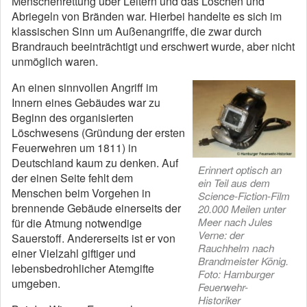
Menschenrettung über Leitern und das Löschen und
Abriegeln von Bränden war. Hierbei handelte es sich im
klassischen Sinn um Außenangriffe, die zwar durch
Brandrauch beeinträchtigt und erschwert wurde, aber nicht
unmöglich waren.
An einen sinnvollen Angriff im
Innern eines Gebäudes war zu
Beginn des organisierten
Löschwesens (Gründung der ersten
Feuerwehren um 1811) in
Deutschland kaum zu denken. Auf
Erinnert optisch an
der einen Seite fehlt dem
ein Teil aus dem
Menschen beim Vorgehen in
Science-Fiction-Film
brennende Gebäude einerseits der
20.000 Meilen unter
Meer nach Jules
für die Atmung notwendige
Verne: der
Sauerstoff. Andererseits ist er von
Rauchhelm nach
einer Vielzahl giftiger und
Brandmeister König.
lebensbedrohlicher Atemgifte
Foto: Hamburger
umgeben.
Feuerwehr-
Historiker