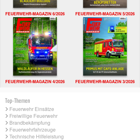
FEUERWEHR-MAGAZIN 6/2026
FEUERWEHR-MAGAZIN 5/2026
FEUERWEHR-MAGAZIN 4/2026
FEUERWEHR-MAGAZIN 3/2026
Top-Themen
Feuerwehr Einsätze
Freiwillige Feuerwehr
Brandbekämpfung
Feuerwehrfahrzeuge
Technische Hilfeleistung