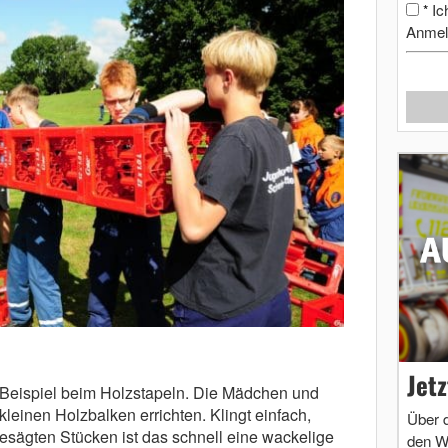
Ic
*
Anmel
Jet
m Beispiel beim Holzstapeln. Die Mädchen und
einen Holzbalken errichten. Klingt einfach,
Über 
esägten Stücken ist das schnell eine wackelige
den W