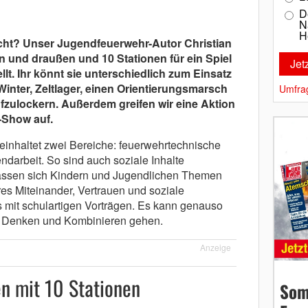
D
N
H
ht? Unser Jugendfeuerwehr-Autor Christian
en und draußen und 10 Stationen für ein Spiel
. Ihr könnt sie unterschiedlich zum Einsatz
 Winter, Zeltlager, einen Orientierungsmarsch
Umfra
zulockern. Außerdem greifen wir eine Aktion
-Show auf.
einhaltet zwei Bereiche: feuerwehrtechnische
darbeit. So sind auch soziale Inhalte
lassen sich Kindern und Jugendlichen Themen
ires Miteinander, Vertrauen und soziale
s mit schulartigen Vorträgen. Es kann genauso
, Denken und Kombinieren gehen.
Anzeige
en mit 10 Stationen
Som