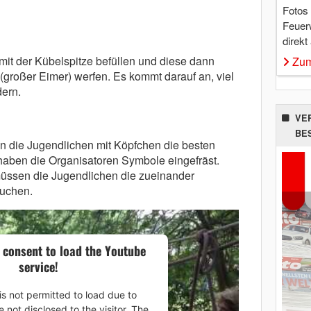
Fotos
Feuer
direkt
it der Kübelspitze befüllen und diese dann
Zum
 (großer Eimer) werfen. Es kommt darauf an, viel
dern.
VE
BE
 die Jugendlichen mit Köpfchen die besten
haben die Organisatoren Symbole eingefräst.
üssen die Jugendlichen die zueinander
uchen.
 consent to load the Youtube
service!
is not permitted to load due to
e not disclosed to the visitor. The