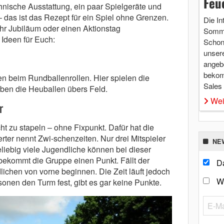
Feu
nische Ausstattung, ein paar Spielgeräte und
das ist das Rezept für ein Spiel ohne Grenzen.
Die In
r Jubiläum oder einen Aktionstag
Somme
 Ideen für Euch:
Schon 
unsere
angebo
bekom
en beim Rundballenrollen. Hier spielen die
Sales
eiben die Heuballen übers Feld.
Wei
r
ht zu stapeln – ohne Fixpunkt. Dafür hat die
ter nennt Zwi-schenzeiten. Nur drei Mitspieler
NE
eliebig viele Jugendliche können bei dieser
 bekommt die Gruppe einen Punkt. Fällt der
Da
lichen von vorne beginnen. Die Zeit läuft jedoch
W
sonen den Turm fest, gibt es gar keine Punkte.