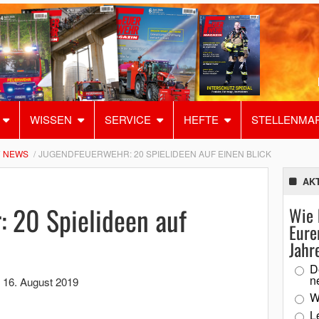
WISSEN
SERVICE
HEFTE
STELLENMA
NEWS
JUGENDFEUERWEHR: 20 SPIELIDEEN AUF EINEN BLICK
AK
 20 Spielideen auf
Wie 
Eure
Jahr
D
n
,
16. August 2019
W
L