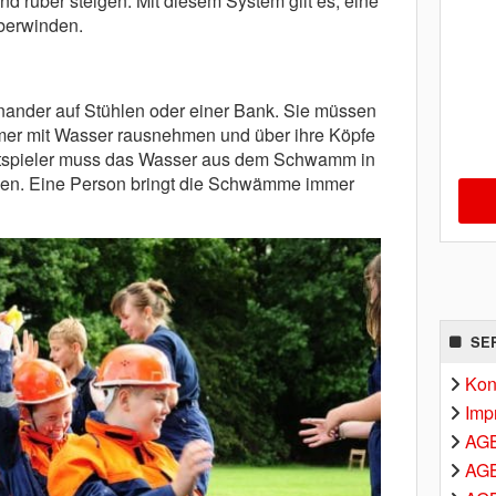
nd rüber steigen. Mit diesem System gilt es, eine
berwinden.
inander auf Stühlen oder einer Bank. Sie müssen
r mit Wasser rausnehmen und über ihre Köpfe
 Mitspieler muss das Wasser aus dem Schwamm in
ngen. Eine Person bringt die Schwämme immer
SE
Kon
Imp
AG
AGB