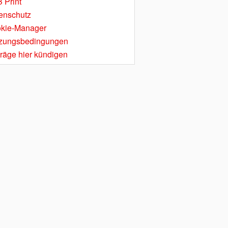
 Print
enschutz
kie-Manager
zungsbedingungen
träge hier kündigen