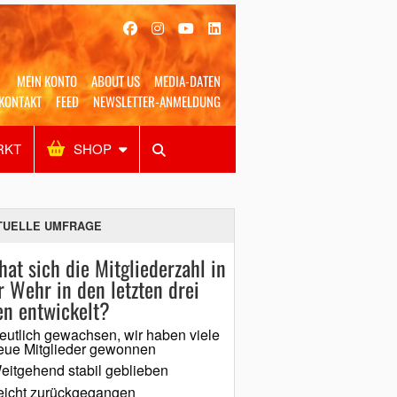
MEIN KONTO
ABOUT US
MEDIA-DATEN
KONTAKT
FEED
NEWSLETTER-ANMELDUNG
RKT
SHOP
Alles
Shop
SUCHEN
TUELLE UMFRAGE
hat sich die Mitgliederzahl in
r Wehr in den letzten drei
en entwickelt?
eutlich gewachsen, wir haben viele
eue Mitglieder gewonnen
eitgehend stabil geblieben
eicht zurückgegangen