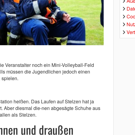
AGB
Dat
Coo
Nut
Ver
ie Veranstalter noch ein Mini-Volleyball-Feld
alls müssen die Jugendlichen jedoch einen
 spielen.
ation heißen. Das Laufen auf Stelzen hat ja
rt. Aber diesmal die-nen abgesägte Schuhe aus
llen als Stelzen.
innen und draußen