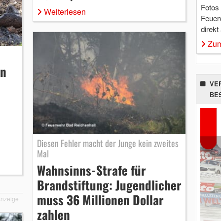
Fotos
Weiterlesen
Feuer
direkt
Zum
en
VE
BE
Diesen Fehler macht der Junge kein zweites
Mal
Wahnsinns-Strafe für
Brandstiftung: Jugendlicher
muss 36 Millionen Dollar
nzeige
zahlen