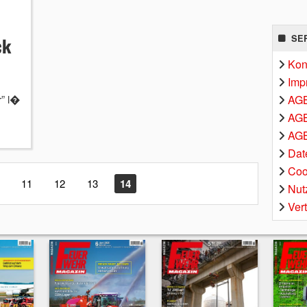
SE
ck
Kon
Imp
r” l�
AG
AGB
AGB
Dat
Coo
11
12
13
14
Nut
Ver