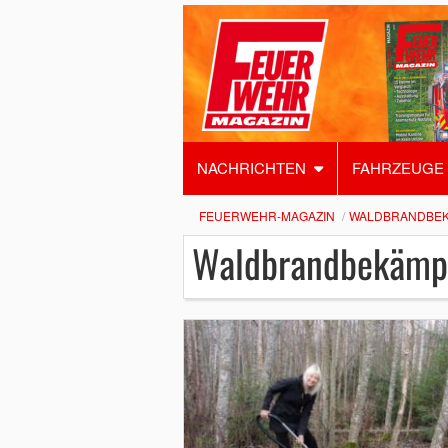
NACHRICHTEN
FAHRZEUGE
FEUERWEHR-MAGAZIN
WALDBRANDBE
Waldbrandbekämp