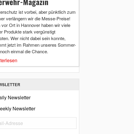
erwehr-Magazin
terschutz ist vorbei, aber pünktlich zum
r verlängern wir die Messe-Preise!
vor Ort in Hannover haben wir viele
r Produkte stark vergünstigt
ten. Wer nicht dabei sein konnte,
mt jetzt im Rahmen unseres Sommer-
 noch einmal die Chance.
terlesen
WSLETTER
ily Newsletter
eekly Newsletter