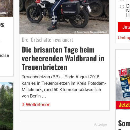
D
N
H
ps
Umfra
Drei Ortschaften evakuiert
d
Die brisanten Tage beim
adise
verheerenden Waldbrand in
Treuenbrietzen
Treuenbrietzen (BB) – Ende August 2018
kam es in Treuenbrietzen im Kreis Potsdam-
Mittelmark, rund 50 Kilometer südwestlich
von Berlin …
Weiterlesen
Som
Anzeige