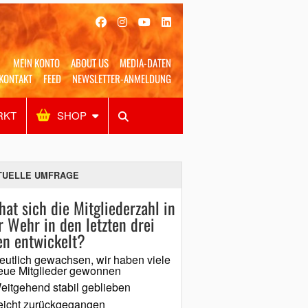
MEIN KONTO
ABOUT US
MEDIA-DATEN
KONTAKT
FEED
NEWSLETTER-ANMELDUNG
RKT
SHOP
Alles
Shop
SUCHEN
TUELLE UMFRAGE
hat sich die Mitgliederzahl in
r Wehr in den letzten drei
en entwickelt?
eutlich gewachsen, wir haben viele
eue Mitglieder gewonnen
eitgehend stabil geblieben
eicht zurückgegangen