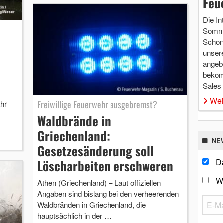
Feu
Die In
Somme
Schon 
unsere
angebo
bekom
Sales
Wei
Freiwillige Feuerwehr ausgebremst?
hr
Waldbrände in
Griechenland:
NE
Gesetzesänderung soll
Da
Löscharbeiten erschweren
W
Athen (Griechenland) – Laut offiziellen
Angaben sind bislang bei den verheerenden
Waldbränden in Griechenland, die
hauptsächlich in der …