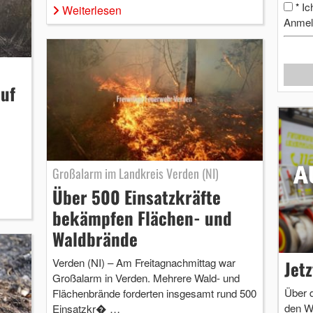
Ic
*
Weiterlesen
Anmel
uf
Großalarm im Landkreis Verden (NI)
Über 500 Einsatzkräfte
bekämpfen Flächen- und
Waldbrände
Verden (NI) – Am Freitagnachmittag war
Jet
Großalarm in Verden. Mehrere Wald- und
Über 
Flächenbrände forderten insgesamt rund 500
den W
Einsatzkr� …