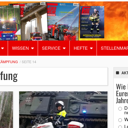
WISSEN
SERVICE
HEFTE
STELLENMA
KÄMPFUNG
SEITE 14
fung
AK
Wie 
Eure
Jahr
D
n
W
L