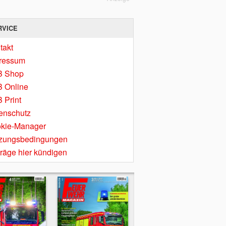
RVICE
takt
ressum
B Shop
 Online
 Print
enschutz
kie-Manager
zungsbedingungen
träge hier kündigen