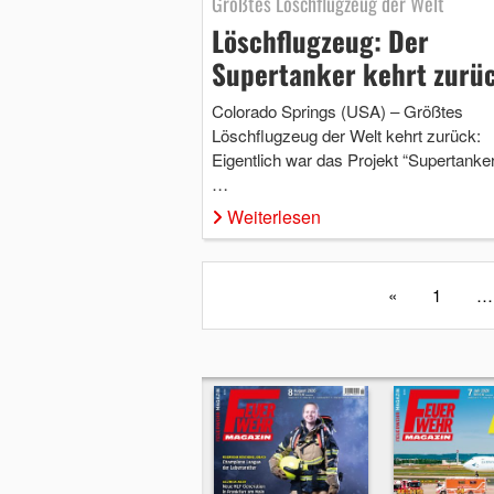
Größtes Löschflugzeug der Welt
Löschflugzeug: Der
Supertanker kehrt zurü
Colorado Springs (USA) – Größtes
Löschflugzeug der Welt kehrt zurück:
Eigentlich war das Projekt “Supertanke
…
Weiterlesen
«
1
…