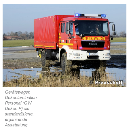
Gerätewagen
Dekontamination
Personal (GW
Dekon P) als
standardisierte,
ergänzende
Ausstattung