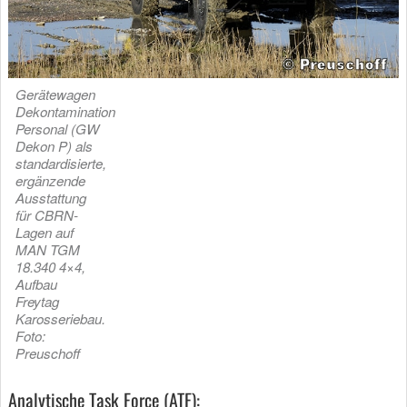
Gerätewagen
Dekontamination
Personal (GW
Dekon P) als
standardisierte,
ergänzende
Ausstattung
für CBRN-
Lagen auf
MAN TGM
18.340 4×4,
Aufbau
Freytag
Karosseriebau.
Foto:
Preuschoff
Analytische Task Force (ATF):