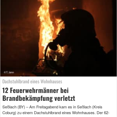
Dachstuhlbrand eines Wohnhauses
12 Feuerwehrmänner bei
Brandbekämpfung verletzt
Seßlach (BY) – Am Freitagabend kam es in Seßlach (Kreis
Coburg) zu einem Dachstuhlbrand eines Wohnhauses. Der 62-