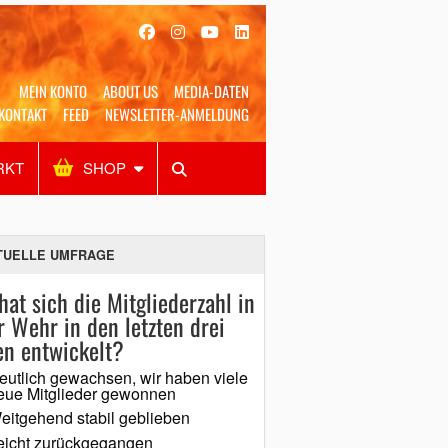
MEIN KONTO
ABOUT US
MEDIA-DATEN
KONTAKT
FEED
NEWSLETTER-ANMELDUNG
RKT
SHOP
Alles
Shop
SUCHEN
TUELLE UMFRAGE
hat sich die Mitgliederzahl in
r Wehr in den letzten drei
en entwickelt?
eutlich gewachsen, wir haben viele
eue Mitglieder gewonnen
eitgehend stabil geblieben
eicht zurückgegangen