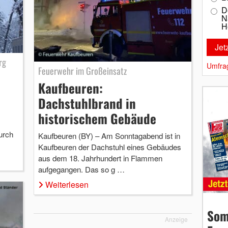
D
N
H
rg
Umfra
Feuerwehr im Großeinsatz
Kaufbeuren:
Dachstuhlbrand in
historischem Gebäude
urch
Kaufbeuren (BY) – Am Sonntagabend ist in
Kaufbeuren der Dachstuhl eines Gebäudes
aus dem 18. Jahrhundert in Flammen
aufgegangen. Das so g …
Weiterlesen
Som
Anzeige