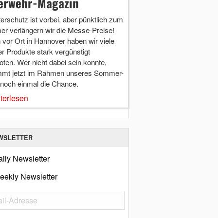
erwehr-Magazin
terschutz ist vorbei, aber pünktlich zum
r verlängern wir die Messe-Preise!
vor Ort in Hannover haben wir viele
r Produkte stark vergünstigt
ten. Wer nicht dabei sein konnte,
mt jetzt im Rahmen unseres Sommer-
 noch einmal die Chance.
terlesen
WSLETTER
ily Newsletter
eekly Newsletter