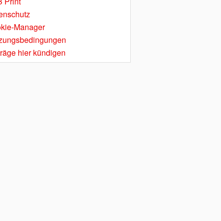
 Print
enschutz
kie-Manager
zungsbedingungen
träge hier kündigen