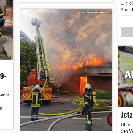
Ic
*
Anmel
9-
rwehr
n
t.
Jet
Über 
den W