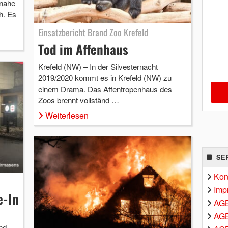
 nahe
h. Es
Einsatzbericht Brand Zoo Krefeld
Tod im Affenhaus
Krefeld (NW) – In der Silvesternacht
2019/2020 kommt es in Krefeld (NW) zu
einem Drama. Das Affentropenhaus des
Zoos brennt vollständ …
Weiterlesen
SE
Kon
Imp
e-In
AG
AGB
nd