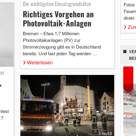
Die wichtigsten Einsatzgrundsätze
Fotos
Feuer
Richtiges Vorgehen an
direkt
Photovoltaik-Anlagen
Zum
Bremen – Etwa 1,7 Millionen
Photovoltaikanlagen (PV) zur
Stromerzeugung gibt es in Deutschland
VE
bereits. Und fast jeden Tag werden …
BE
Weiterlesen
der
,
ntest
17