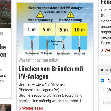
Feu
Die In
Somme
Schon 
unsere
angebo
ves
bekom
Sales
che
Wei
den
Worauf ihr achten müsst
Löschen von Bränden mit
n
NE
PV-Anlagen
rand
Da
den
Bremen – Etwa 1,7 Millionen
W
Photovoltaikanlagen (PV) zur
Stromerzeugung gibt es in Deutschland
bereits. Und ständig werden es mehr. U …
Weiterlesen