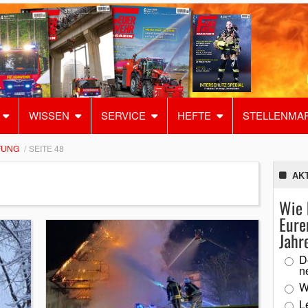
WISSEN
SERVICE
HEFTE
STELLENMA
FUNG
SEITE 48
AK
Wie 
Eure
Jahr
D
n
W
L