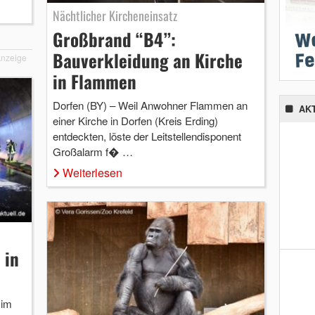
Nächtlicher Kircheneinsatz
Großbrand “B4”:
Bauverkleidung an Kirche
nzeige
in Flammen
Dorfen (BY) – Weil Anwohner Flammen an
AK
einer Kirche in Dorfen (Kreis Erding)
entdeckten, löste der Leitstellendisponent
Großalarm f� …
Weiterlesen
 in
 im