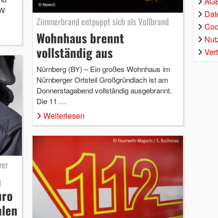
AGB
VW
Dat
Zimmerbrand entpuppt sich als Vollbrand
Coo
Wohnhaus brennt
Nut
vollständig aus
Ver
Nürnberg (BY) – Ein großes Wohnhaus im
Nürnberger Ortsteil Großgründlach ist am
Donnerstagabend vollständig ausgebrannt.
Die 11 …
Weiterlesen
ver
n
uro
hlen