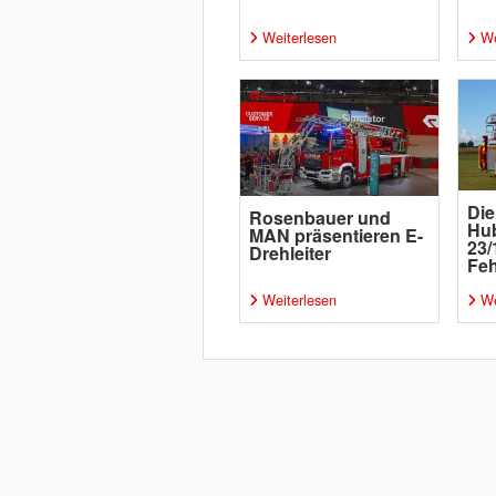
Weiterlesen
We
Die
Rosenbauer und
Hu
MAN präsentieren E-
23/
Drehleiter
Fe
Weiterlesen
We