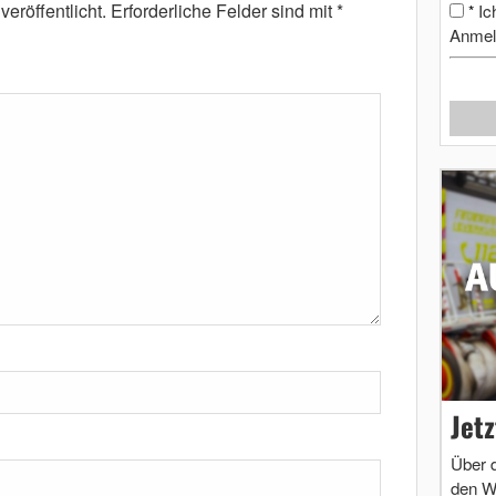
eröffentlicht.
Erforderliche Felder sind mit
*
Ic
*
Anmel
Jet
Über 
den W