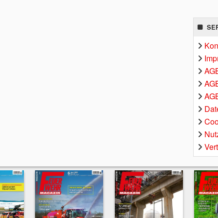
SE
Kon
Imp
AG
AGB
AGB
Dat
Coo
Nut
Ver