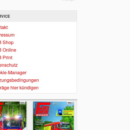
RVICE
takt
ressum
B Shop
 Online
 Print
enschutz
kie-Manager
zungsbedingungen
träge hier kündigen