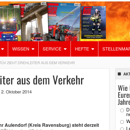
WISSEN
SERVICE
HEFTE
STELLENMA
TÜV ZIEHT DREHLEITER AUS DEM VERKEHR
iter aus dem Verkehr
AK
Wie 
,
2. Oktober 2014
Eure
Jahr
D
n
W
r Aulendorf (Kreis Ravensburg) steht derzeit
L