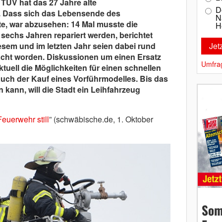
 TÜV hat das 27 Jahre alte
D
t. Dass sich das Lebensende des
N
e, war abzusehen: 14 Mal musste die
H
sechs Jahren repariert werden, berichtet
esem und im letzten Jahr seien dabei rund
acht worden. Diskussionen um einen Ersatz
Umfra
aktuell die Möglichkeiten für einen schnellen
auch der Kauf eines Vorführmodelles. Bis das
 kann, will die Stadt ein Leihfahrzeug
Feuerwehr still
” (schwäbische.de, 1. Oktober
Som