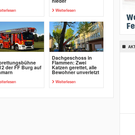
nieder
iterlesen
Weiterlesen
AK
Dachgeschoss in
brettungsbühne
Flammen: Zwei
12 der FF Burg auf
Katzen gerettet, alle
hmarn
Bewohner unverletzt
iterlesen
Weiterlesen