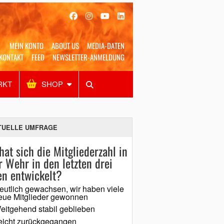
MEIN KONTO
ABOUT US
MEDIA-DATEN
KONTAKT
FEED
NEWSLETTER-ANMELDUNG
RKT
SHOP
Alles
Shop
SUCHEN
TUELLE UMFRAGE
hat sich die Mitgliederzahl in
r Wehr in den letzten drei
en entwickelt?
eutlich gewachsen, wir haben viele
eue Mitglieder gewonnen
eitgehend stabil geblieben
eicht zurückgegangen