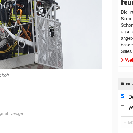
Feu
Die In
Somme
Schon 
unsere
angebo
bekom
Sales
Wei
choff
NE
Da
W
gsfahrzeuge