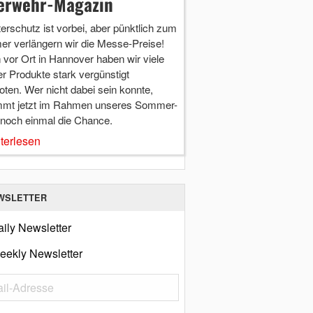
erwehr-Magazin
terschutz ist vorbei, aber pünktlich zum
r verlängern wir die Messe-Preise!
vor Ort in Hannover haben wir viele
r Produkte stark vergünstigt
ten. Wer nicht dabei sein konnte,
mt jetzt im Rahmen unseres Sommer-
 noch einmal die Chance.
terlesen
WSLETTER
ily Newsletter
eekly Newsletter