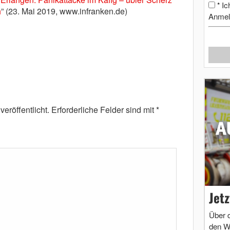
Ic
*
h
” (23. Mai 2019, www.infranken.de)
Anmel
eröffentlicht.
Erforderliche Felder sind mit
*
Jet
Über 
den W