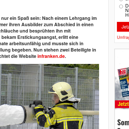
D
N
H
te nur ein Spaß sein: Nach einem Lehrgang im
hmer ihren Ausbilder zum Abschied in einen
chläuche und besprühten ihn mit
ekam Erstickungsangst, erlitt eine
Umfra
ate arbeitsunfähig und musste sich in
ung begeben. Nun stehen zwei Beteiligte in
chtet die Website
infranken.de
.
Som