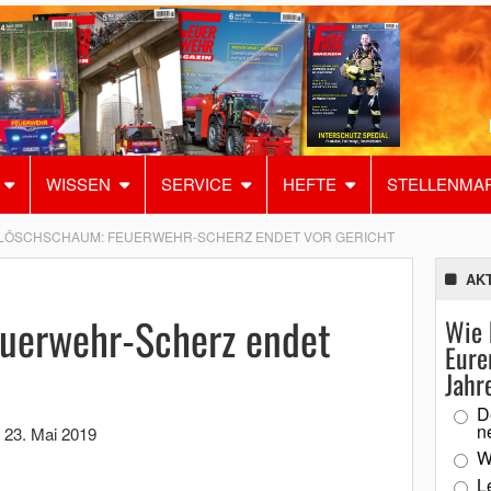
WISSEN
SERVICE
HEFTE
STELLENMA
LÖSCHSCHAUM: FEUERWEHR-SCHERZ ENDET VOR GERICHT
AK
uerwehr-Scherz endet
Wie 
Eure
Jahr
D
n
,
23. Mai 2019
W
L