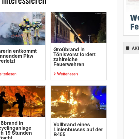
AK
Großbrand in
rerin entkommt
Tönisvorst fordert
ennendem Pkw
zahlreiche
erletzt
Feuerwehren
iterlesen
Weiterlesen
ßbrand in
Vollbrand eines
yclinganlage
Linienbusses auf der
h 19 Stunden
B455
öscht