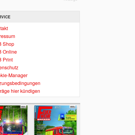
RVICE
takt
ressum
B Shop
 Online
 Print
enschutz
kie-Manager
zungsbedingungen
träge hier kündigen