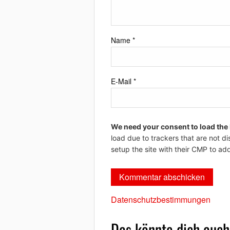
Name
*
E-Mail
*
We need your consent to load the
load due to trackers that are not di
setup the site with their CMP to add
Datenschutzbestimmungen
Das könnte dich auch