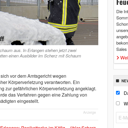
Feu
Die In
Somme
Schon 
unsere
angebo
bekom
Sales
haum aus. In Erlangen stehen jetzt zwei
atten einen Ausbilder im Scherz mit Schaum
Wei
 sich vor dem Amtsgericht wegen
NE
cher Körperverletzung verantworten. Ein
ung zur gefährlichen Körperverletzung angeklagt.
Da
urde das Verfahren gegen eine Zahlung von
digten eingestellt.
W
Anzeige
“
Erlangen: Panikattacke im Käfig – übler Scherz