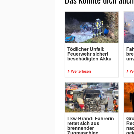
Tödlicher Unfall:
Fah
Feuerwehr sichert
br
beschädigten Akku
unv
Weiterlesen
We
Lkw-Brand: Fahrerin
Gro
rettet sich aus
Rec
brennender
nac
Zugmaschine
gel