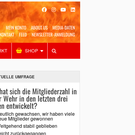
MEIN KONTO
ABOUT US
MEDIA-DATEN
KONTAKT
FEED
NEWSLETTER-ANMELDUNG
RKT
SHOP
Alles
Shop
SUCHEN
TUELLE UMFRAGE
hat sich die Mitgliederzahl in
r Wehr in den letzten drei
en entwickelt?
eutlich gewachsen, wir haben viele
eue Mitglieder gewonnen
eitgehend stabil geblieben
eicht zurückgegangen