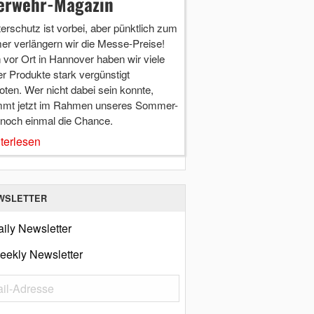
erwehr-Magazin
terschutz ist vorbei, aber pünktlich zum
r verlängern wir die Messe-Preise!
vor Ort in Hannover haben wir viele
r Produkte stark vergünstigt
ten. Wer nicht dabei sein konnte,
mt jetzt im Rahmen unseres Sommer-
 noch einmal die Chance.
terlesen
WSLETTER
ily Newsletter
eekly Newsletter