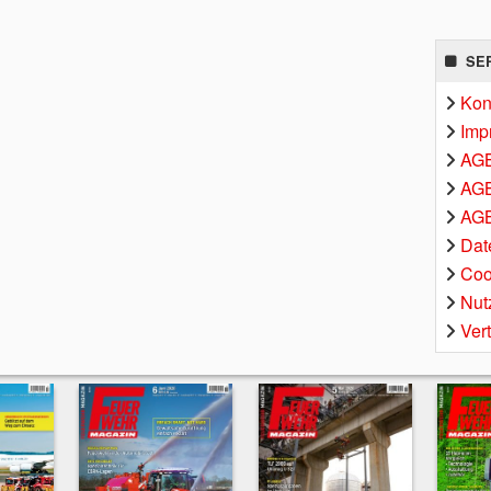
SE
Kon
Imp
AG
AGB
AGB
Dat
Coo
Nut
Ver