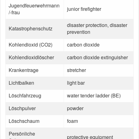
Jugendfeuerwehrmann
junior firefighter
/-frau
disaster protection, disaster
Katastrophenschutz
prevention
Kohlendioxid (CO2)
carbon dioxide
Kohlendioxidlöscher
carbon dioxide extinguisher
Krankentrage
stretcher
Lichtbalken
light bar
Löschfahrzeug
water tender ladder (BE)
Löschpulver
powder
Löschschaum
foam
Persönliche
protective equipment