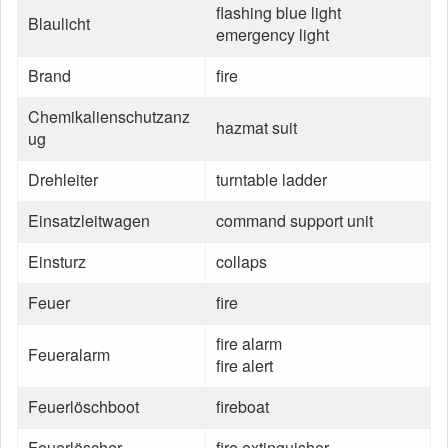
flashing blue light
Blaulicht
emergency light
Brand
fire
Chemikalienschutzanz
hazmat suit
ug
Drehleiter
turntable ladder
Einsatzleitwagen
command support unit
Einsturz
collaps
Feuer
fire
fire alarm
Feueralarm
fire alert
Feuerlöschboot
fireboat
Feuerlöscher
fire extinguisher