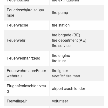
Feuerlösch(kreisel)pu
fire pump
mpe
Feuerwache
fire station
fire brigade (BE)
Feuerwehr
fire department (AE)
fire service
fire engine
Feuerwehrfahrzeug
fire truck
Feuerwehrmann/Feuer
firefighter
wehrfrau
veraltet:
fire man
Flughafenlöschfahrzeu
airport crash tender
g
Freiwillige/r
volunteer