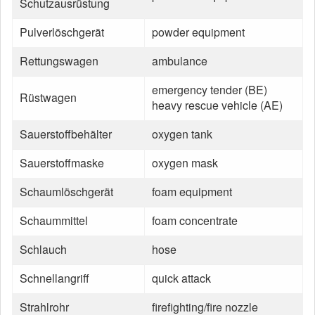
Schutzausrüstung
Pulverlöschgerät
powder equipment
Rettungswagen
ambulance
emergency tender (BE)
Rüstwagen
heavy rescue vehicle (AE)
Sauerstoffbehälter
oxygen tank
Sauerstoffmaske
oxygen mask
Schaumlöschgerät
foam equipment
Schaummittel
foam concentrate
Schlauch
hose
Schnellangriff
quick attack
Strahlrohr
firefighting/fire nozzle