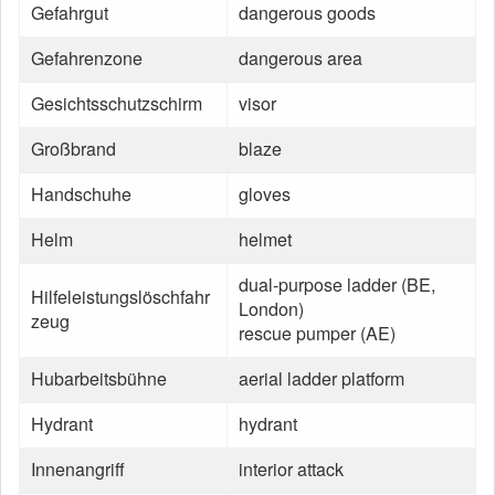
Gefahrgut
dangerous goods
Gefahrenzone
dangerous area
Gesichtsschutzschirm
visor
Großbrand
blaze
Handschuhe
gloves
Helm
helmet
dual-purpose ladder (BE,
Hilfeleistungslöschfahr
London)
zeug
rescue pumper (AE)
Hubarbeitsbühne
aerial ladder platform
Hydrant
hydrant
Innenangriff
interior attack