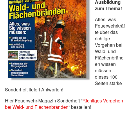
Ausbildung
zum Thema!
Alles, was
Feuerwehrkräf
te über das
richtige
Vorgehen bei
Wald- und
Flächenbränd
en wissen
müssen –
dieses 100
Seiten starke
Sonderheft liefert Antworten!
Hier Feuerwehr-Magazin Sonderheft “
Richtiges Vorgehen
bei Wald- und Flächenbränden
” bestellen!