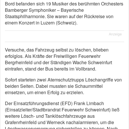
Bord befanden sich 19 Musiker des berühmten Orchesters
Bamberger Symphoniker – Bayerische
Staatsphilharmonie. Sie waren auf der Rückreise von
einem Konzert in Luzern (Schweiz).
Anzeige
Versuche, das Fahrzeug selbst zu löschen, blieben
erfolglos. Als Kräfte der Freiwilligen Feuerwehr
Bergrheinfeld und der Ständigen Wache Schweinfurt
eintrafen, stand der Bus bereits im Vollbrand.
Sofort starteten zwei Atemschutztrupps Löschangriffe von
beiden Seiten. Dabei mussten sie Schaummittel
einsetzen, um einen Erfolg zu erzielen.
Der Einsatzführungsdienst (EFD) Frank Limbach
(Einsatzleiter/Stadtbrandrat Feuerwehr Schweinfurt) ließ
weitere Lösch- und Tanklöschfahrzeuge aus
Grafenrheinfeld und Werneck nachalarmieren, um die
Löschwasserversorgung sicherstellen zu können. Nach