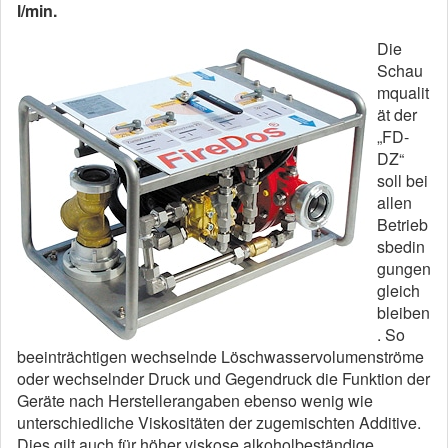
l/min.
Die
Schau
mqualit
ät der
„FD-
DZ“
soll bei
allen
Betrieb
sbedin
gungen
gleich
bleiben
. So
beeinträchtigen wechselnde Löschwasservolumenströme
oder wechselnder Druck und Gegendruck die Funktion der
Geräte nach Herstellerangaben ebenso wenig wie
unterschiedliche Viskositäten der zugemischten Additive.
Dies gilt auch für höher viskose alkoholbeständige