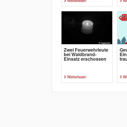
Weiterlesen
We
Zwei Feuerwehrleute
Gew
bei Waldbrand-
Ein
Einsatz erschossen
tra
Weiterlesen
We