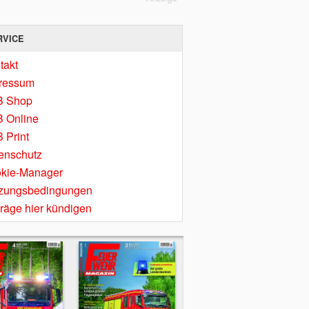
RVICE
takt
ressum
B Shop
 Online
 Print
enschutz
kie-Manager
zungsbedingungen
träge hier kündigen