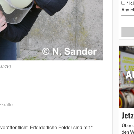
Ic
*
Anmel
 Sander)
kräfte
Jet
Über 
eröffentlicht.
Erforderliche Felder sind mit
*
den W