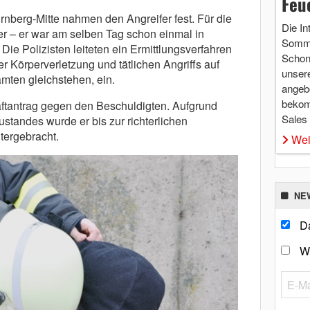
Feu
rnberg-Mitte nahmen den Angreifer fest. Für die
Die In
r – er war am selben Tag schon einmal in
Somme
 Polizisten leiteten ein Ermittlungsverfahren
Schon 
 Körperverletzung und tätlichen Angriffs auf
unsere
mten gleichstehen, ein.
angebo
bekom
Haftantrag gegen den Beschuldigten. Aufgrund
Sales
standes wurde er bis zur richterlichen
ntergebracht.
Wei
NE
Da
W