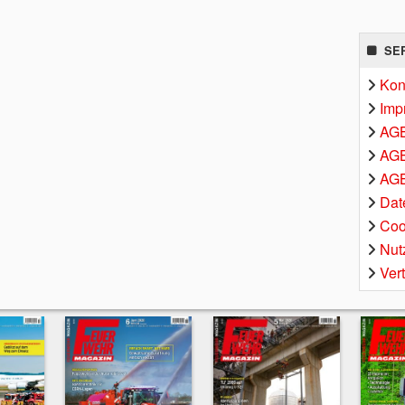
SE
Kon
Imp
AG
AGB
AGB
Dat
Coo
Nut
Ver