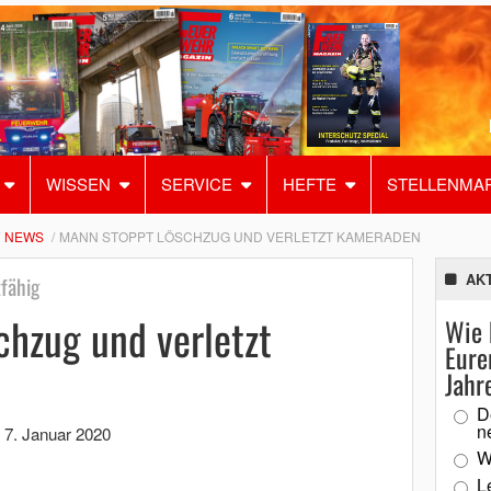
WISSEN
SERVICE
HEFTE
STELLENMA
NEWS
MANN STOPPT LÖSCHZUG UND VERLETZT KAMERADEN
AK
fähig
chzug und verletzt
Wie 
Eure
Jahr
D
n
,
7. Januar 2020
W
L