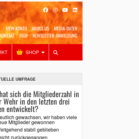
MEIN KONTO
ABOUT US
MEDIA-DATEN
KONTAKT
FEED
NEWSLETTER-ANMELDUNG
RKT
SHOP
Alles
Shop
SUCHEN
TUELLE UMFRAGE
hat sich die Mitgliederzahl in
r Wehr in den letzten drei
en entwickelt?
eutlich gewachsen, wir haben viele
eue Mitglieder gewonnen
eitgehend stabil geblieben
eicht zurückgegangen