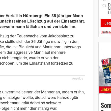
D
N
H
r Vorfall in Nürnberg: Ein 36-jähriger Mann
nächst einen Löschzug auf der Einsatzfahrt.
uerwehrmann tätlich an und verletzte ihn.
Umfra
chzug der Feuerwache vom Jakobsplatz zu
e stellte sich der 36-Jährige mutwillig in den
te, die mit Blaulicht und Martinhorn unterwegs
hdem der aggressive Mann auf mehrere
 nicht reagierte, wurde er von den
hoben, um die Einsatzfahrt fortsetzen zu
Anzeige
e unvermittelt einen der Männer an, indem er ihn,
g einsteigen wollte, die schwere Fahrzeugtür
rwehrmann erlitt dabei so schwere
Som
Folge nicht mehr dienstfähig war.