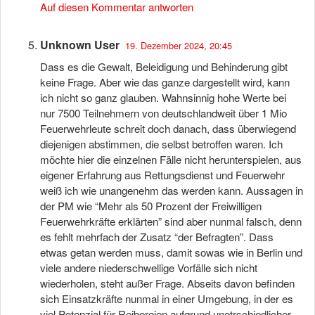
Auf diesen Kommentar antworten
Unknown User
19. Dezember 2024, 20:45
Dass es die Gewalt, Beleidigung und Behinderung gibt
keine Frage. Aber wie das ganze dargestellt wird, kann
ich nicht so ganz glauben. Wahnsinnig hohe Werte bei
nur 7500 Teilnehmern von deutschlandweit über 1 Mio
Feuerwehrleute schreit doch danach, dass überwiegend
diejenigen abstimmen, die selbst betroffen waren. Ich
möchte hier die einzelnen Fälle nicht herunterspielen, aus
eigener Erfahrung aus Rettungsdienst und Feuerwehr
weiß ich wie unangenehm das werden kann. Aussagen in
der PM wie “Mehr als 50 Prozent der Freiwilligen
Feuerwehrkräfte erklärten” sind aber nunmal falsch, denn
es fehlt mehrfach der Zusatz “der Befragten”. Dass
etwas getan werden muss, damit sowas wie in Berlin und
viele andere niederschwellige Vorfälle sich nicht
wiederholen, steht außer Frage. Abseits davon befinden
sich Einsatzkräfte nunmal in einer Umgebung, in der es
viel Potenzial für Reibereien aufgrund unetrschiedlicher