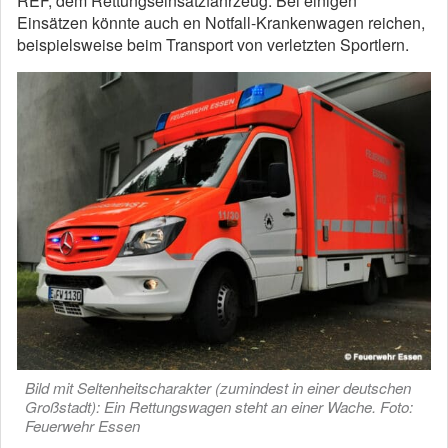
REF, dem Rettungseinsatzfahrzeug. Bei einigen
Einsätzen könnte auch en Notfall-Krankenwagen reichen,
beispielsweise beim Transport von verletzten Sportlern.
Bild mit Seltenheitscharakter (zumindest in einer deutschen
Großstadt): Ein Rettungswagen steht an einer Wache. Foto:
Feuerwehr Essen