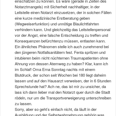
einschätzen zu können. Es wäre (gerade in Zeiten des
Notarztmangels) mit Sicherheit nachhaltiger, in der
Leitstelle einen Notarzt einzusetzen, der in solchen Fällen
eine kurze medizinische Erstberatung geben
(Wegweiserfunktion) und unnötige Blaulichtfahrten
verhindern kann. Und gleichzeitig das Leitstellenpersonal
vor der Angst, eine falsche Entscheidung zu treffen und
Konsequenzen befürchtenzu müssen, entlasten kann.
Ein ähnliches Phänomen stelle ich auch zunehmend bei
den jüngeren Notfallsanitätern fest. Fenta spritzen und
intubieren beim nicht nüchternen Traumapatienten ohne
Ahnung von dessen Atemweg zu haben? Klar, kann ich
im Schlaf! Oma Erna Sonntag nachts mit einem
Blutdruck, der schon seit Wochen bei 180 liegt daheim
lassen und auf den Hausarzt verweisen, der in 6 Stunden
Sprechstunde hat? Ach ne, das ist mir zu unsicher, da
lass ich dann lieber mal den Notarzt quer durch die Stadt
rödeln, nur um die Transportverweigerung unterschreiben
zu lassen.
Sorry, aber so geht’s einfach nicht, da läuft in der
Ausbildung und der Selbstwahrnehmung gehörig was