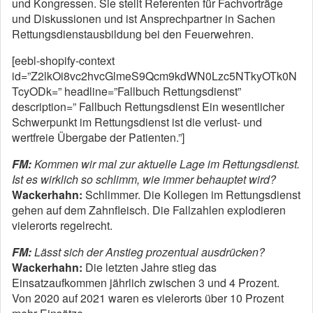
und Kongressen. Sie stellt Referenten für Fachvorträge
und Diskussionen und ist Ansprechpartner in Sachen
Rettungsdienstausbildung bei den Feuerwehren.
[eebl-shopify-context
id=”Z2lkOi8vc2hvcGlmeS9Qcm9kdWN0Lzc5NTkyOTk0N
TcyODk=” headline=”Fallbuch Rettungsdienst”
description=” Fallbuch Rettungsdienst Ein wesentlicher
Schwerpunkt im Rettungsdienst ist die verlust- und
wertfreie Übergabe der Patienten.”]
FM:
Kommen wir mal zur aktuelle Lage im Rettungsdienst.
Ist es wirklich so schlimm, wie immer behauptet wird?
Wackerhahn:
Schlimmer. Die Kollegen im Rettungsdienst
gehen auf dem Zahnfleisch. Die Fallzahlen explodieren
vielerorts regelrecht.
FM:
Lässt sich der Anstieg prozentual ausdrücken?
Wackerhahn:
Die letzten Jahre stieg das
Einsatzaufkommen jährlich zwischen 3 und 4 Prozent.
Von 2020 auf 2021 waren es vielerorts über 10 Prozent