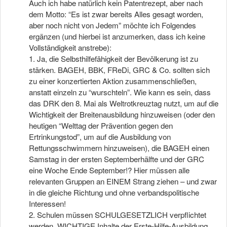
Auch ich habe natürlich kein Patentrezept, aber nach
dem Motto: “Es ist zwar bereits Alles gesagt worden,
aber noch nicht von Jedem” möchte ich Folgendes
ergänzen (und hierbei ist anzumerken, dass ich keine
Vollständigkeit anstrebe):
1. Ja, die Selbsthilfefähigkeit der Bevölkerung ist zu
stärken. BAGEH, BBK, FReDi, GRC & Co. sollten sich
zu einer konzertierten Aktion zusammenschließen,
anstatt einzeln zu “wurschteln”. Wie kann es sein, dass
das DRK den 8. Mai als Weltrotkreuztag nutzt, um auf die
Wichtigkeit der Breitenausbildung hinzuweisen (oder den
heutigen “Welttag der Prävention gegen den
Ertrinkungstod”, um auf die Ausbildung von
Rettungsschwimmern hinzuweisen), die BAGEH einen
Samstag in der ersten Septemberhälfte und der GRC
eine Woche Ende September!? Hier müssen alle
relevanten Gruppen an EINEM Strang ziehen – und zwar
in die gleiche Richtung und ohne verbandspolitische
Interessen!
2. Schulen müssen SCHULGESETZLICH verpflichtet
werden, WICHTIGE Inhalte der Erste-Hilfe-Ausbildung