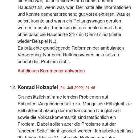
ein Kind war, riefen meine Eltern nachts unseren
Hausarzt an, wenn was war. Der hatte alle Informationen
und konnte dementsprechend gut vorselektieren, was er
selbst konnte und wann ein Rettungswagen gerufen
werden musste. Technisch ist das heute umsetzbar,
ohne dass die Hausärzte 24/7 im Dienst sind (siehe
wieder Beispiel NL).
Es bräuchte grundlegende Reformen der ambulanten
Versorgung. Nur beim Rettungswesen anzusetzen
behebt das Problem nicht.
Auf diesen Kommentar antworten
Konrad Holzapfel
24. Juli 2022, 21:46
Grundsätzlich stimme ich den Problemen auf
Patienten-/Angehörigenseite zu. Mangelnde Fähigkeit zur
Selbsteinschätzung der medizinischen Dringlichkeit
sowie die Vollkaskomentalität sind tatsächlich ein
Problem. Dabei sollten aber die Probleme auf der
“anderen Seite” nicht ignoriert werden. Ich arbeite seit fast
20 Jahren (davon 11 Jahre als Rettungssanitäter,