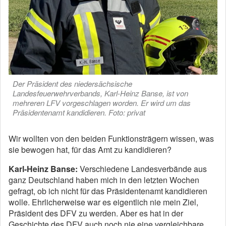
Der Präsident des niedersächsische
Landesfeuerwehrverbands, Karl-Heinz Banse, ist von
mehreren LFV vorgeschlagen worden. Er wird um das
Präsidentenamt kandidieren. Foto: privat
Wir wollten von den beiden Funktionsträgern wissen, was
sie bewogen hat, für das Amt zu kandidieren?
Karl-Heinz Banse:
Verschiedene Landesverbände aus
ganz Deutschland haben mich in den letzten Wochen
gefragt, ob ich nicht für das Präsidentenamt kandidieren
wolle. Ehrlicherweise war es eigentlich nie mein Ziel,
Präsident des DFV zu werden. Aber es hat in der
Geschichte des DFV auch noch nie eine vergleichbare