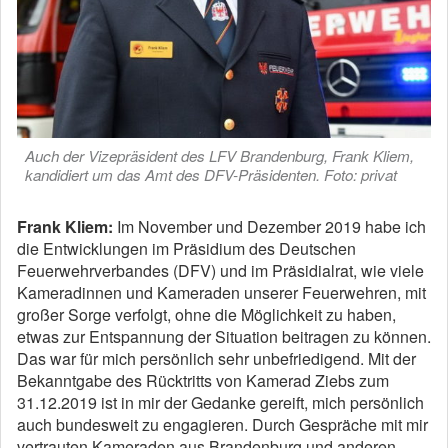
Auch der Vizepräsident des LFV Brandenburg, Frank Kliem,
kandidiert um das Amt des DFV-Präsidenten. Foto: privat
Frank Kliem:
Im November und Dezember 2019 habe ich
die Entwicklungen im Präsidium des Deutschen
Feuerwehrverbandes (DFV) und im Präsidialrat, wie viele
Kameradinnen und Kameraden unserer Feuerwehren, mit
großer Sorge verfolgt, ohne die Möglichkeit zu haben,
etwas zur Entspannung der Situation beitragen zu können.
Das war für mich persönlich sehr unbefriedigend. Mit der
Bekanntgabe des Rücktritts von Kamerad Ziebs zum
31.12.2019 ist in mir der Gedanke gereift, mich persönlich
auch bundesweit zu engagieren. Durch Gespräche mit mir
vertrauten Kameraden aus Brandenburg und anderen