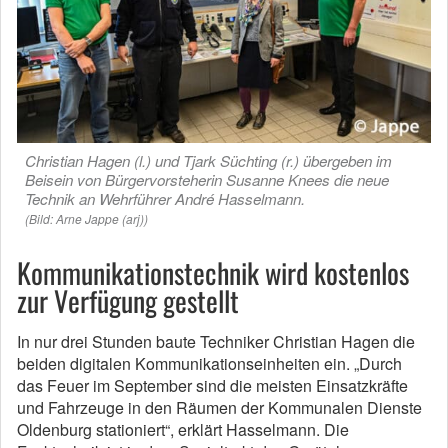
Christian Hagen (l.) und Tjark Süchting (r.) übergeben im
Beisein von Bürgervorsteherin Susanne Knees die neue
Technik an Wehrführer André Hasselmann.
(Bild: Arne Jappe (arj))
Kommunikationstechnik wird kostenlos
zur Verfügung gestellt
In nur drei Stunden baute Techniker Christian Hagen die
beiden digitalen Kommunikationseinheiten ein. „Durch
das Feuer im September sind die meisten Einsatzkräfte
und Fahrzeuge in den Räumen der Kommunalen Dienste
Oldenburg stationiert“, erklärt Hasselmann. Die