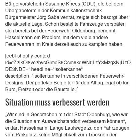
Bürgervorsteherin Susanne Knees (CDU), die bei dem
Übergabetermin der Kommunikationstechnik
Bürgermeister Jörg Saba vertrat, zeigte sich besorgt über
die aktuelle Lage. Schon bestellte Fahrzeuge verspäten
sich bereits bei der Feuerwehr Oldenburg, benennt
Hasselmann ein Problem, mit dem viele andere
Feuerwehren im Kreis derzeit auch zu kämpfen haben.
[eebl-shopify-context
id=”Z2lkOi8vc2hvcGlmeS9Qcm9kdWN0LzY3Mzg3NjUzO
DE3NDE=” headline=”Isolierkanne”
description=”Isolierkanne in verschiedenen Feuerwehr-
Designs: Der perfekte Begleiter für den Alltag, egal ob für
Büro, Freizeit oder die Baustelle.”]
Situation muss verbessert werden
„Wir sind in Gesprächen mit der Stadt Oldenburg, wie wir
die Situation am Ausweichstandort verbessern können“,
erklärt Hasselmann. Lange Laufwege zu den Fahrzeugen
vom Parkplatz, keine Möglichkeit zum Trocknen der