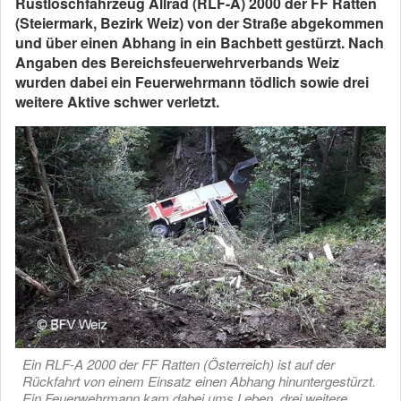
Rüstlöschfahrzeug Allrad (RLF-A) 2000 der FF Ratten
(Steiermark, Bezirk Weiz) von der Straße abgekommen
und über einen Abhang in ein Bachbett gestürzt. Nach
Angaben des Bereichsfeuerwehrverbands Weiz
wurden dabei ein Feuerwehrmann tödlich sowie drei
weitere Aktive schwer verletzt.
Ein RLF-A 2000 der FF Ratten (Österreich) ist auf der
Rückfahrt von einem Einsatz einen Abhang hinuntergestürzt.
Ein Feuerwehrmann kam dabei ums Leben, drei weitere