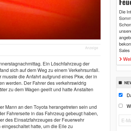
Feu
Die In
Somme
Schon 
unsere
angebo
bekom
Anzeige
Sales
Wei
onnerstagnachmittag. Ein Löschfahrzeug der
and sich auf dem Weg zu einem Verkehrsunfall.
musste die Anfahrt aufgrund eines Pkw, der in
hen werden. Der Fahrer des verkehrswidrig
NE
ter zu dem Wagen geeilt und hatte Anstalten
Da
W
rer Mann an den Toyota herangetreten sein und
 der Fahrerseite in das Fahrzeug gebeugt haben,
ahrer des Einsatzfahrzeuges der Feuerwehr
 eingeschaltet hatte, um die Eile zu