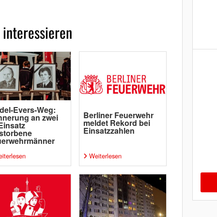
 interessieren
del-Evers-Weg:
Berliner Feuerwehr
nnerung an zwei
meldet Rekord bei
Einsatz
Einsatzzahlen
storbene
uerwehrmänner
iterlesen
Weiterlesen