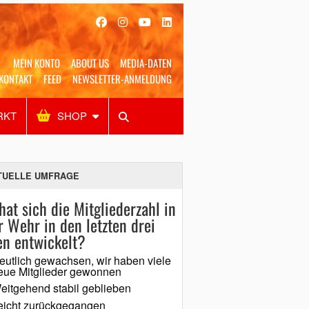
MEIN KONTO
ABOUT US
MEDIA-DATEN
KONTAKT
FEED
NEWSLETTER-ANMELDUNG
RKT
SHOP
Alles
Shop
SUCHEN
TUELLE UMFRAGE
hat sich die Mitgliederzahl in
r Wehr in den letzten drei
en entwickelt?
eutlich gewachsen, wir haben viele
eue Mitglieder gewonnen
eitgehend stabil geblieben
eicht zurückgegangen