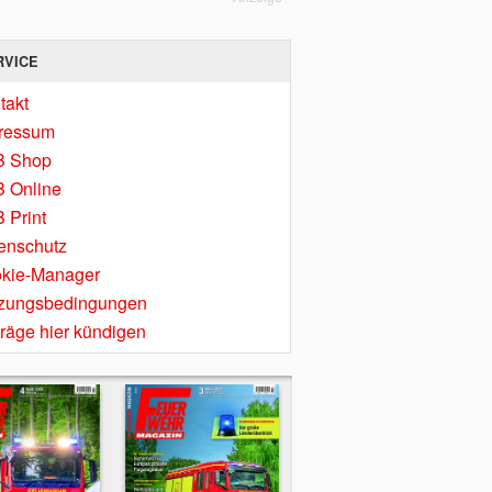
RVICE
takt
ressum
B Shop
 Online
 Print
enschutz
kie-Manager
zungsbedingungen
träge hier kündigen