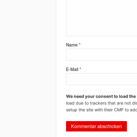
Name
*
E-Mail
*
We need your consent to load the
load due to trackers that are not di
setup the site with their CMP to add