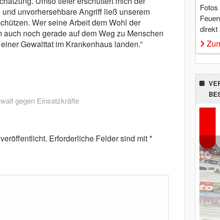
hätzung. Umso tiefer erschüttert mich der
Fotos
che und unvorhersehbare Angriff ließ unserem
Feuer
schützen. Wer seine Arbeit dem Wohl der
direkt
m auch noch gerade auf dem Weg zu Menschen
Zum
fer einer Gewalttat im Krankenhaus landen.”
VE
BE
walt gegen Einsatzkräfte
eröffentlicht.
Erforderliche Felder sind mit
*