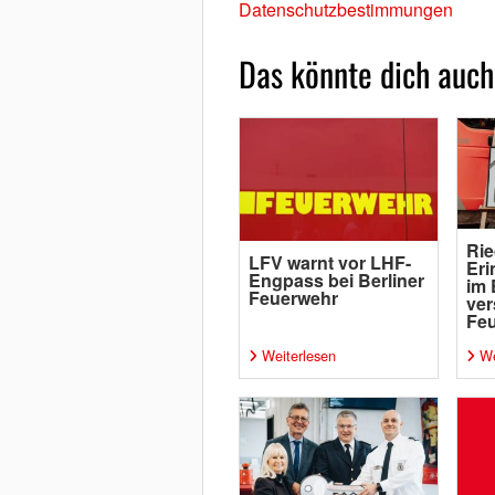
Datenschutzbestimmungen
Das könnte dich auch
Rie
LFV warnt vor LHF-
Eri
Engpass bei Berliner
im 
Feuerwehr
ver
Fe
Weiterlesen
We