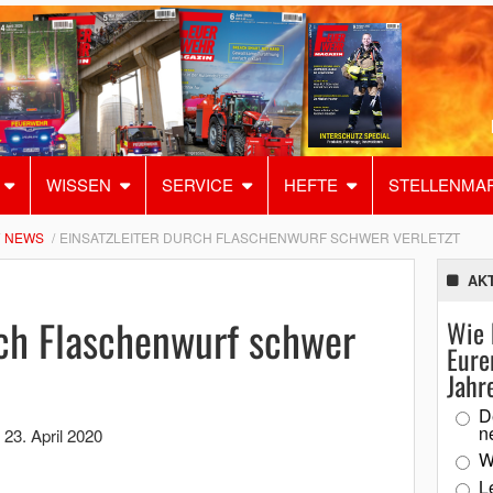
WISSEN
SERVICE
HEFTE
STELLENMA
NEWS
EINSATZLEITER DURCH FLASCHENWURF SCHWER VERLETZT
AK
rch Flaschenwurf schwer
Wie 
Eure
Jahr
D
n
,
23. April 2020
W
L