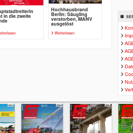
Hochhausbrand
ptstadtretterin
Berlin: Säugling
t in die zweite
SE
verstorben, MANV
nde
ausgelöst
Kon
iterlesen
Weiterlesen
Imp
AG
AGB
AGB
Dat
Coo
Nut
Ver