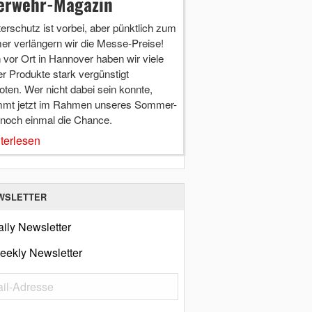
erwehr-Magazin
terschutz ist vorbei, aber pünktlich zum
r verlängern wir die Messe-Preise!
vor Ort in Hannover haben wir viele
r Produkte stark vergünstigt
ten. Wer nicht dabei sein konnte,
mt jetzt im Rahmen unseres Sommer-
 noch einmal die Chance.
terlesen
WSLETTER
ily Newsletter
eekly Newsletter