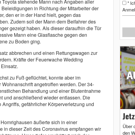
em Toyota stehende Mann nach Angaben aller
Ic
*
, Beleidigungen in Richtung der Mitarbeiter der
Anmel
, den er in der Hand hielt, gegen das
en. Zudem soll der Mann dem Beifahrer des
ger gezeigt haben. Als dieser daraufhin die Tür
gressive Mann eine Glasflasche gegen den
fene zu Boden ging.
satz abbrechen und einen Rettungswagen zur
rdern. Kräfte der Feuerwache Wedding
Einsatz.
hst zu Fuß geflüchtet, konnte aber im
r Wohnanschrift angetroffen werden. Der 34-
enstlichen Behandlung und einer Blutentnahme
t und anschließend wieder entlassen. Die
 Angriffs, gefährlicher Körperverletzung und
Jet
 Homrighausen äußerte sich in einer
Über 
e in dieser Zeit des Coronavirus empfangen wir
den W