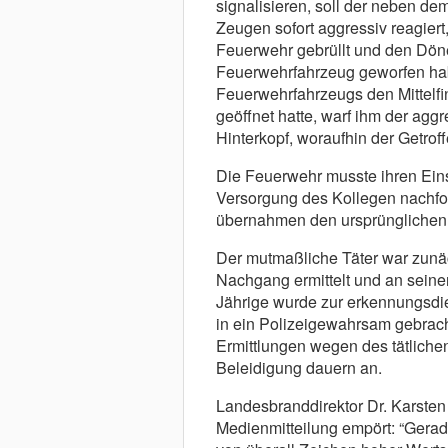
signalisieren, soll der neben d
Zeugen sofort aggressiv reagiert
Feuerwehr gebrüllt und den Döner
Feuerwehrfahrzeug geworfen hab
Feuerwehrfahrzeugs den Mittelfin
geöffnet hatte, warf ihm der ag
Hinterkopf, woraufhin der Getrof
Die Feuerwehr musste ihren Ein
Versorgung des Kollegen nachfo
übernahmen den ursprünglichen 
Der mutmaßliche Täter war zunäc
Nachgang ermittelt und an seine
Jährige wurde zur erkennungsdi
in ein Polizeigewahrsam gebrach
Ermittlungen wegen des tätlichen
Beleidigung dauern an.
Landesbranddirektor Dr. Karsten
Medienmitteilung empört: “Gerad