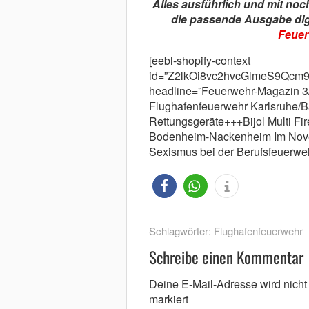
Alles ausführlich und mit noc
die passende Ausgabe digit
Feuer
[eebl-shopify-context
id=”Z2lkOi8vc2hvcGlmeS9Q
headline=”Feuerwehr-Magazin
Flughafenfeuerwehr Karlsruhe
Rettungsgeräte+++Bijol Multi 
Bodenheim-Nackenheim Im Nove
Sexismus bei der Berufsfeuerwe
Schlagwörter:
Flughafenfeuerwehr
Schreibe einen Kommentar
Deine E-Mail-Adresse wird nicht v
markiert