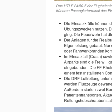
Das HTLF 24/50-5 der Flughafenf
früheren Passagierterminal des F
Die Einsatzkräfte können 
Übungszwecken nutzen. Das 
ging. Die Feuerwehr hat di
Die Anlagen für die Realbr
Eigenleistung gebaut. Nur 
oder Fahrwerkbränden kom
Im Einsatzfall (Crash) so
Airparks sind die Freiwill
eingebunden. Die FF Rheinm
einem fest installierten C
Die DRF Luftrettung unterh
werden Flugzeuge gewartet
Außerdem starten zwei Bom
Patiententransporten. Aktu
Rettungshubschrauber stati