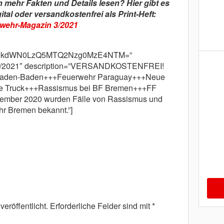
h mehr Fakten und Details lesen? Hier gibt es
al oder versandkostenfrei als Print-Heft:
wehr-Magazin 3/2021
cm9kdWN0LzQ5MTQ2Nzg0MzE4NTM=”
 3/2021″ description=”VERSANDKOSTENFREI!
/Baden-Baden+++Feuerwehr Paraguay+++Neue
Fire Truck+++Rassismus bei BF Bremen+++FF
mber 2020 wurden Fälle von Rassismus und
hr Bremen bekannt.”]
eröffentlicht.
Erforderliche Felder sind mit
*