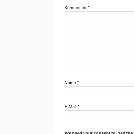
Kommentar
*
Name
*
E-Mail
*
We need your consent to load the