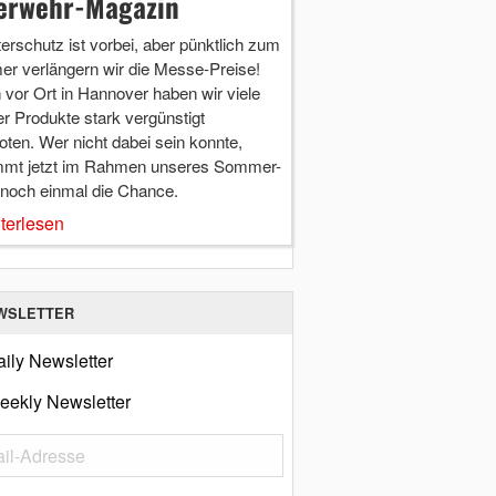
erwehr-Magazin
terschutz ist vorbei, aber pünktlich zum
r verlängern wir die Messe-Preise!
vor Ort in Hannover haben wir viele
r Produkte stark vergünstigt
ten. Wer nicht dabei sein konnte,
mt jetzt im Rahmen unseres Sommer-
 noch einmal die Chance.
terlesen
WSLETTER
ily Newsletter
eekly Newsletter