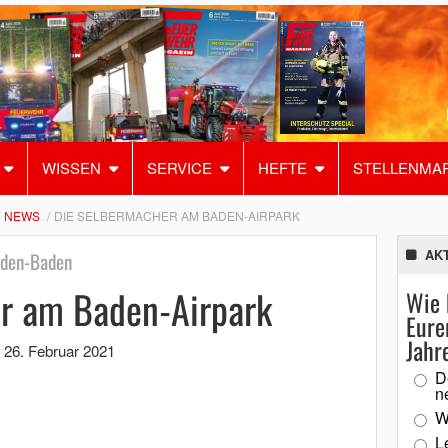
WISSEN
SERVICE
HEFTE
STELLENMA
NEWS
DIE SELBERMACHER AM BADEN-AIRPARK
AK
aden-Baden
r am Baden-Airpark
Wie 
Eure
Jahr
,
26. Februar 2021
D
n
W
L