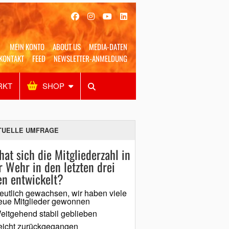
MEIN KONTO
ABOUT US
MEDIA-DATEN
KONTAKT
FEED
NEWSLETTER-ANMELDUNG
RKT
SHOP
Alles
Shop
SUCHEN
TUELLE UMFRAGE
hat sich die Mitgliederzahl in
r Wehr in den letzten drei
en entwickelt?
eutlich gewachsen, wir haben viele
eue Mitglieder gewonnen
eitgehend stabil geblieben
eicht zurückgegangen