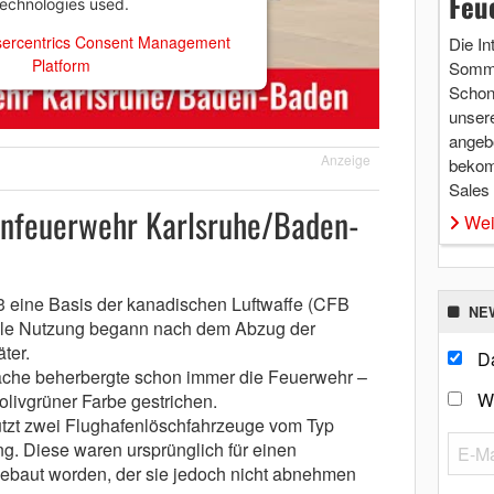
Feu
technologies used.
ercentrics Consent Management
Die In
Platform
Somme
Schon 
unsere
angebo
Anzeige
bekom
Sales
enfeuerwehr Karlsruhe/Baden-
Wei
3 eine Basis der kanadischen Luftwaffe (CFB
NE
vile Nutzung begann nach dem Abzug der
ter.
Da
che beherbergte schon immer die Feuerwehr –
W
 olivgrüner Farbe gestrichen.
tzt zwei Flughafenlöschfahrzeuge vom Typ
ng. Diese waren ursprünglich für einen
ebaut worden, der sie jedoch nicht abnehmen