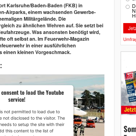
ort Karlsruhe/Baden-Baden (FKB) in
D
N
den-Airparks, einem wachsenden Gewerbe-
H
hemaligen Militärgelände. Die
rgleich zu ähnlichen Wehren auf. Sie setzt bei
Neufahrzeuge. Was ansonsten benötigt wird,
äfte oft selbst an. Im Feuerwehr-Magazin
Umfra
enfeuerwehr in einer ausführlichen
 es einen kleinen Vorgeschmack.
:
 consent to load the Youtube
service!
is not permitted to load due to
e not disclosed to the visitor. The
eeds to setup the site with their
Som
 this content to the list of