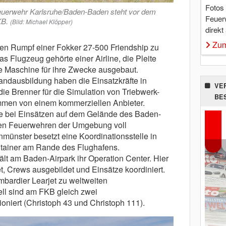
Fotos
euerwehr Karlsruhe/Baden-Baden steht vor dem
Feuer
KB.
(Bild: Michael Klöpper)
direkt
Zum
den Rumpf einer Fokker 27-500 Friendship zu
Flugzeug gehörte einer Airline, die Pleite
e Maschine für ihre Zwecke ausgebaut.
andausbildung haben die Einsatzkräfte in
VE
die Brenner für die Simulation von Triebwerk-
BE
men von einem kommerziellen Anbieter.
wie bei Einsätzen auf dem Gelände des Baden-
igen Feuerwehren der Umgebung voll
ünster besetzt eine Koordinationsstelle in
ontainer am Rande des Flughafens.
ält am Baden-Airpark ihr Operation Center. Hier
, Crews ausgebildet und Einsätze koordiniert.
bardier Learjet zu weltweiten
ell sind am FKB gleich zwei
oniert (Christoph 43 und Christoph 111).