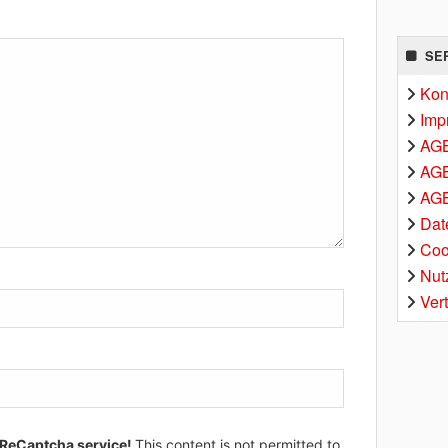
SE
Kon
Imp
AG
AGB
AGB
Dat
Coo
Nut
Ver
 ReCaptcha service!
This content is not permitted to