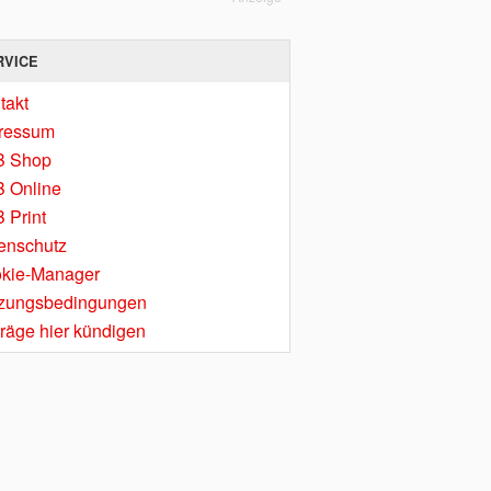
RVICE
takt
ressum
B Shop
 Online
 Print
enschutz
kie-Manager
zungsbedingungen
träge hier kündigen