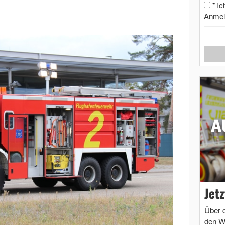
Ic
*
Anmel
Jet
Über 
den W