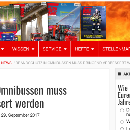
WISSEN
SERVICE
HEFTE
STELLENMA
NEWS
BRANDSCHUTZ IN OMNIBUSSEN MUSS DRINGEND VERBESSERT 
AK
Omnibussen muss
Wie 
Eure
sert werden
Jahr
D
n
,
29. September 2017
W
L