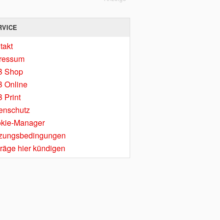
RVICE
takt
ressum
B Shop
 Online
 Print
enschutz
kie-Manager
zungsbedingungen
träge hier kündigen