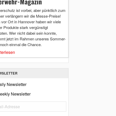
erwehr-Magazin
terschutz ist vorbei, aber pünktlich zum
r verlängern wir die Messe-Preise!
vor Ort in Hannover haben wir viele
r Produkte stark vergünstigt
ten. Wer nicht dabei sein konnte,
mt jetzt im Rahmen unseres Sommer-
 noch einmal die Chance.
terlesen
WSLETTER
ily Newsletter
eekly Newsletter