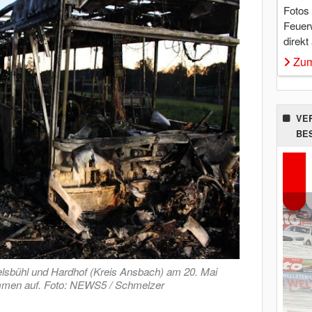
Fotos
Feuer
direkt
Zum
VE
BE
lsbühl und Hardhof (Kreis Ansbach) am 20. Mai
ammen auf. Foto: NEWS5 / Schmelzer