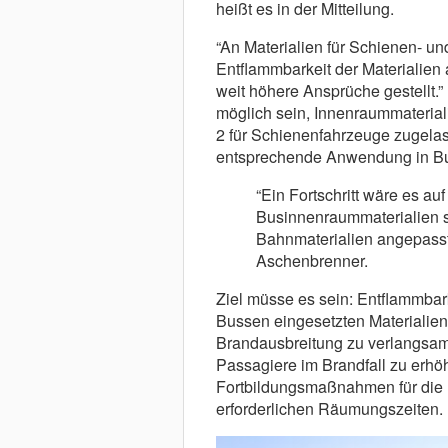
heißt es in der Mitteilung.
“An Materialien für Schienen- u
Entflammbarkeit der Materialien
weit höhere Ansprüche gestellt.”
möglich sein, Innenraummateria
2 für Schienenfahrzeuge zugelas
entsprechende Anwendung in Bu
“Ein Fortschritt wäre es auf
Businnenraummaterialien sc
Bahnmaterialien angepasst 
Aschenbrenner.
Ziel müsse es sein: Entflammbar
Bussen eingesetzten Materialien
Brandausbreitung zu verlangsamen
Passagiere im Brandfall zu erh
Fortbildungsmaßnahmen für die 
erforderlichen Räumungszeiten.