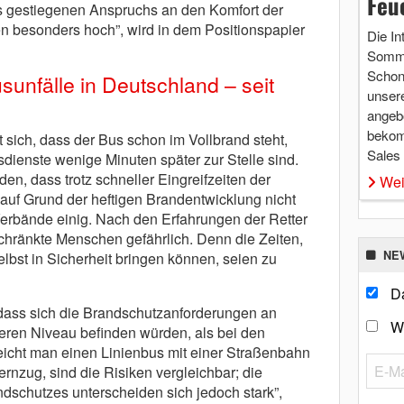
Feu
s gestiegenen Anspruchs an den Komfort der
en besonders hoch”, wird in dem Positionspapier
Die In
Somme
Schon 
sunfälle in Deutschland – seit
unsere
angebo
bekom
 sich, dass der Bus schon im Vollbrand steht,
Sales
ienste wenige Minuten später zur Stelle sind.
n, dass trotz schneller Eingreifzeiten der
Wei
uf Grund der heftigen Brandentwicklung nicht
Verbände einig. Nach den Erfahrungen der Retter
schränkte Menschen gefährlich. Denn die Zeiten,
NE
lbst in Sicherheit bringen können, seien zu
Da
ass sich die Brandschutzanforderungen an
W
eren Niveau befinden würden, als bei den
leicht man einen Linienbus mit einer Straßenbahn
nzug, sind die Risiken vergleichbar; die
andschutzes unterscheiden sich jedoch stark”,