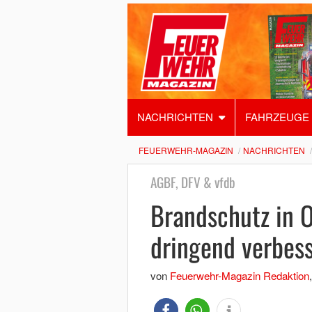
NACHRICHTEN
FAHRZEUGE
FEUERWEHR-MAGAZIN
NACHRICHTEN
AGBF, DFV & vfdb
Brandschutz in 
dringend verbes
von
Feuerwehr-Magazin Redaktion