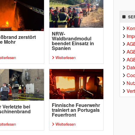
SE
Kon
NRW-
Imp
ßbrand zerstört
Waldbrandmodul
pe Mohr
beendet Einsatz in
AG
Spanien
AGB
iterlesen
Weiterlesen
AGB
Dat
Coo
Nut
Ver
Finnische Feuerwehr
r Verletzte bei
trainiert an Portugals
schinenbrand
Feuerfront
iterlesen
Weiterlesen