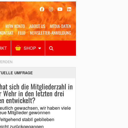
MEIN KONTO
ABOUT US
MEDIA-DATEN
KONTAKT
FEED
NEWSLETTER-ANMELDUNG
RKT
SHOP
Alles
Shop
SUCHEN
WERDEN
TUELLE UMFRAGE
hat sich die Mitgliederzahl in
r Wehr in den letzten drei
en entwickelt?
eutlich gewachsen, wir haben viele
eue Mitglieder gewonnen
eitgehend stabil geblieben
eicht zurückgegangen