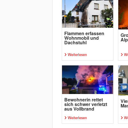
Flammen erfassen
Gro
Wohnmobil und
Al
Dachstuhl
Weiterlesen
We
Bewohnerin rettet
Vie
sich schwer verletzt
Ma
aus Vollbrand
Weiterlesen
We