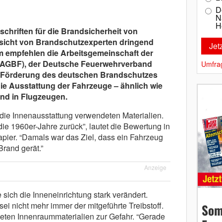
D
N
H
schriften für die Brandsicherheit von
cht von Brandschutzexperten dringend
 empfehlen die Arbeitsgemeinschaft der
 (AGBF), der Deutsche Feuerwehrverband
Umfra
r Förderung des deutschen Brandschutzes
die Ausstattung der Fahrzeuge – ähnlich wie
und in Flugzeugen.
 die Innenausstattung verwendeten Materialien.
die 1960er-Jahre zurück”, lautet die Bewertung in
ier. “Damals war das Ziel, dass ein Fahrzeug
Brand gerät.”
Anzeige
ich die Inneneinrichtung stark verändert.
ei nicht mehr immer der mitgeführte Treibstoff.
Som
eten Innenraummaterialien zur Gefahr. “Gerade