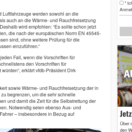
Ic
*
Anmel
nd Luftfahrzeuge werden sowohl an die
 als auch an die Wärme- und Rauchfreisetzung
 Deshalb wird empfohlen: “Es sollte schon jetzt
lien, die nach der europäischen Norm EN 45545-
sen sind, ohne weitere Prüfung für die
ssen einzuführen.”
 jeden Fall, wenn die Vorschriften für
hnellstens den Vorschriften für
würden”, erklärt vfdb-Präsident Dirk
keit sowie Wärme- und Rauchfreisetzung der in
 zu begrenzen, um die sehr schnelle
 und damit die Zeit für die Selbstrettung der
öhen. Notwendig seien ebenso Aus- und
Jet
Fahrer – insbesondere in Bezug auf
Über 
den W