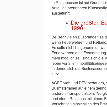
in Reisebussen ist auf Grund de
Anteil an brennbaren Kunststoff
ausgeführt.
Die größten Bu
1990
Bei sehr vielen Busbränden zeigt
wenn Feuerwehren und Rettungsd
Es solle nicht hingenommen werde
Feuerwehren eine Fremdrettung a
mehr möglich sei, sind sich die 
leben vor allem mobilitätseinge
in denen sich die Businsassen se
kurz.
AGBF, vfdb und DFV bedauern, d
Busmaterialien auf einem gering
anderen Transportmitteln. “Verg
und einen Reisebus mit einem Fer
Vorschriften hinsichtlich des Br