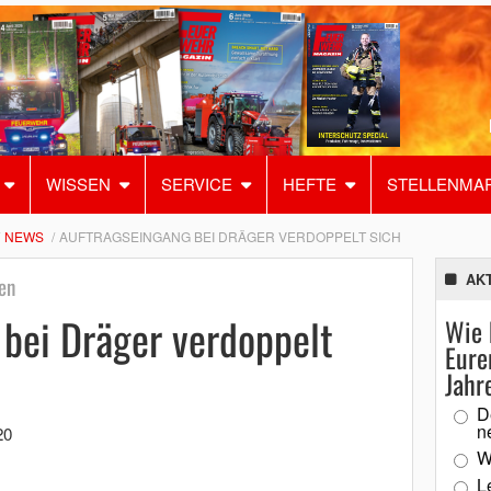
WISSEN
SERVICE
HEFTE
STELLENMA
NEWS
AUFTRAGSEINGANG BEI DRÄGER VERDOPPELT SICH
AK
en
bei Dräger verdoppelt
Wie 
Eure
Jahr
D
n
20
W
L