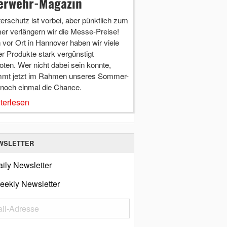
erwehr-Magazin
terschutz ist vorbei, aber pünktlich zum
r verlängern wir die Messe-Preise!
vor Ort in Hannover haben wir viele
r Produkte stark vergünstigt
ten. Wer nicht dabei sein konnte,
mt jetzt im Rahmen unseres Sommer-
 noch einmal die Chance.
terlesen
WSLETTER
ily Newsletter
eekly Newsletter