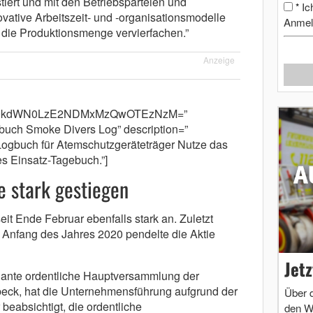
tiert und mit den Betriebsparteien und
Ic
*
vative Arbeitszeit- und -organisationsmodelle
Anmel
 die Produktionsmenge vervierfachen.”
Anzeige
cm9kdWN0LzE2NDMxMzQwOTEzNzM=”
buch Smoke Divers Log” description=”
ogbuch für Atemschutzgeräteträger Nutze das
s Einsatz-Tagebuch.”]
e stark gestiegen
eit Ende Februar ebenfalls stark an. Zuletzt
. Anfang des Jahres 2020 pendelte die Aktie
Jet
eplante ordentliche Hauptversammlung der
ck, hat die Unternehmensführung aufgrund der
Über 
beabsichtigt, die ordentliche
den W