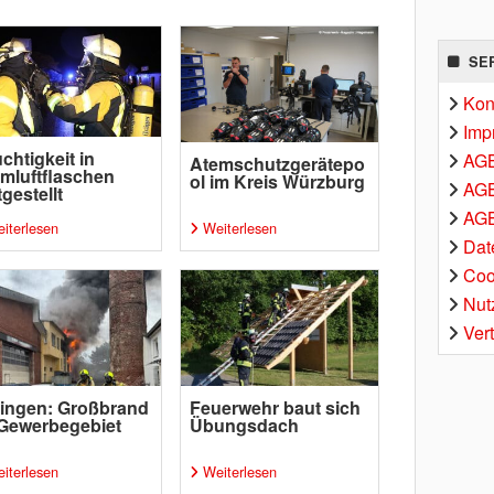
SE
Kon
Imp
chtigkeit in
AG
Atemschutzgerätepo
mluftflaschen
ol im Kreis Würzburg
AGB
tgestellt
AGB
iterlesen
Weiterlesen
Dat
Coo
Nut
Ver
ingen: Großbrand
Feuerwehr baut sich
Gewerbegebiet
Übungsdach
iterlesen
Weiterlesen