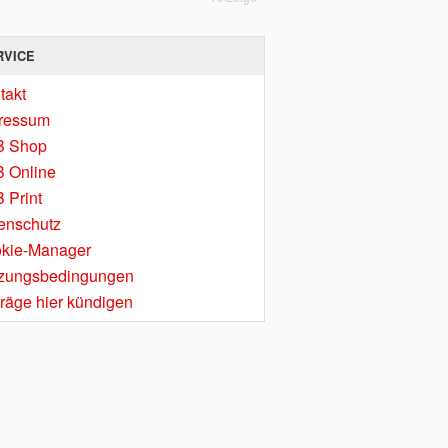
RVICE
takt
ressum
B Shop
 Online
 Print
enschutz
kie-Manager
zungsbedingungen
träge hier kündigen