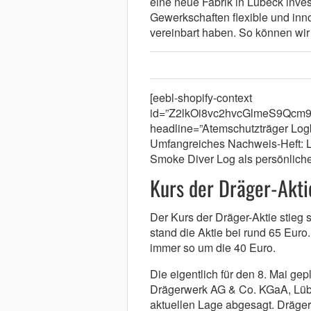
eine neue Fabrik in Lübeck inves
Gewerkschaften flexible und inno
vereinbart haben. So können wir
[eebl-shopify-context
id=”Z2lkOi8vc2hvcGlmeS9Q
headline=”Atemschutzträger Log
Umfangreiches Nachweis-Heft: L
Smoke Diver Log als persönliche
Kurs der Dräger-Akti
Der Kurs der Dräger-Aktie stieg s
stand die Aktie bei rund 65 Euro
immer so um die 40 Euro.
Die eigentlich für den 8. Mai g
Drägerwerk AG & Co. KGaA, Lübe
aktuellen Lage abgesagt. Dräger 