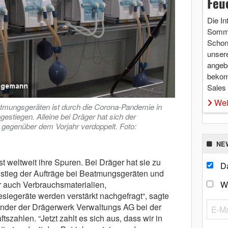
Feu
Die In
Somme
Schon 
unsere
angebo
bekom
Sales
Wei
tmungsgeräten ist durch die Corona-Pandemie in
estiegen. Alleine bei Dräger hat sich der
 gegenüber dem Vorjahr verdoppelt. Foto:
NE
 weltweit ihre Spuren. Bei Dräger hat sie zu
Da
stieg der Aufträge bei Beatmungsgeräten und
 auch Verbrauchsmaterialien,
W
siegeräte werden verstärkt nachgefragt“, sagte
ender der Drägerwerk Verwaltungs AG bei der
tszahlen. “Jetzt zahlt es sich aus, dass wir in