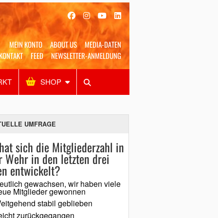
MEIN KONTO
ABOUT US
MEDIA-DATEN
KONTAKT
FEED
NEWSLETTER-ANMELDUNG
RKT
SHOP
Alles
Shop
SUCHEN
TUELLE UMFRAGE
hat sich die Mitgliederzahl in
r Wehr in den letzten drei
en entwickelt?
eutlich gewachsen, wir haben viele
eue Mitglieder gewonnen
eitgehend stabil geblieben
eicht zurückgegangen