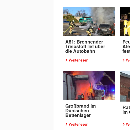
A81: Brennender
Feu
Treibstoff lief über
Ate
die Autobahn
fes
Weiterlesen
We
Großbrand im
Rat
Dänischen
im 
Bettenlager
Weiterlesen
We