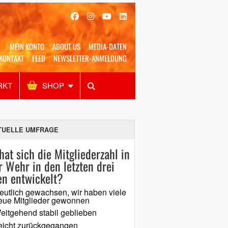
MEIN KONTO
ABOUT US
MEDIA-DATEN
KONTAKT
FEED
NEWSLETTER-ANMELDUNG
RKT
SHOP
Alles
Shop
SUCHEN
TUELLE UMFRAGE
hat sich die Mitgliederzahl in
r Wehr in den letzten drei
en entwickelt?
eutlich gewachsen, wir haben viele
eue Mitglieder gewonnen
eitgehend stabil geblieben
eicht zurückgegangen