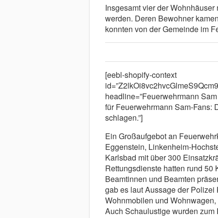
Insgesamt vier der Wohnhäuser m
werden. Deren Bewohner kamen t
konnten von der Gemeinde im Fe
[eebl-shopify-context
id=”Z2lkOi8vc2hvcGlmeS9Qc
headline=”Feuerwehrmann Sam B
für Feuerwehrmann Sam-Fans: Di
schlagen.”]
Ein Großaufgebot an Feuerwehrkr
Eggenstein, Linkenheim-Hochstet
Karlsbad mit über 300 Einsatzkr
Rettungsdienste hatten rund 50 Kr
Beamtinnen und Beamten präsent. 
gab es laut Aussage der Polizei
Wohnmobilen und Wohnwagen, die
Auch Schaulustige wurden zum 