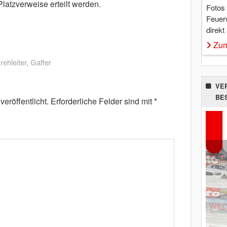
atzverweise erteilt werden.
Fotos
Feuer
direkt
Zum
rehleiter
,
Gaffer
VE
BE
eröffentlicht.
Erforderliche Felder sind mit
*