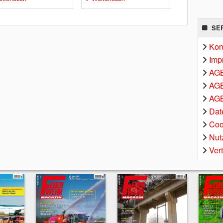
SE
Kon
Imp
AG
AGB
AGB
Dat
Coo
Nut
Ver