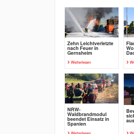
Zehn Leichtverletzte
Fl
nach Feuer in
Wo
Gernsheim
Da
Weiterlesen
We
NRW-
Bew
Waldbrandmodul
sic
beendet Einsatz in
aus
Spanien
Weiterlesen
We