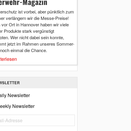
erwehr-Magazin
terschutz ist vorbei, aber pünktlich zum
r verlängern wir die Messe-Preise!
vor Ort in Hannover haben wir viele
r Produkte stark vergünstigt
ten. Wer nicht dabei sein konnte,
mt jetzt im Rahmen unseres Sommer-
 noch einmal die Chance.
terlesen
WSLETTER
ily Newsletter
eekly Newsletter