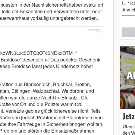
Ic
*
ussten in der Nacht sicherheitshalber evakuiert
Anmel
eils bei Bekannten und Verwandten unter oder
uerwehrhaus vorläufig untergebracht werden.
Anzeige
m9kdWN0Lzc5OTQ3OTc5NDkxOTM=”
rotdose” description=”Das perfekte Geschenk
ese Brotdose lässt jedes Kinderherz höher
äften aus Blankenloch, Bruchsal, Bretten,
ten, Ettlingen, Walzbachtal, Waldbronn und
äften war die ganze Nacht im Einsatz. Die
äfte vor Ort und die Polizei war mit 20
Verletzte gab es glücklicherweise nicht. Teils
Jet
 Karlsruhe jedoch Probleme mit Eigentümern von
 ihre Fahrzeuge in Sicherheit bringen wollten.
Über 
Problem und störten die Einsatzmaßnahmen.
den W