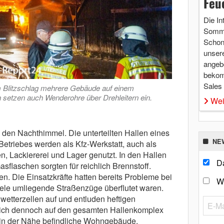
Feu
Die In
Somme
Schon 
unsere
angebo
bekom
Sales
m Blitzschlag mehrere Gebäude auf einem
 setzen auch Wenderohre über Drehleitern ein.
Wei
den Nachthimmel. Die unterteilten Hallen eines
NE
etriebes werden als Kfz-Werkstatt, auch als
, Lackiererei und Lager genutzt. In den Hallen
Da
flaschen sorgten für reichlich Brennstoff.
n. Die Einsatzkräfte hatten bereits Probleme bei
W
viele umliegende Straßenzüge überflutet waren.
etterzellen auf und entluden heftigen
 sich dennoch auf den gesamten Hallenkomplex
in der Nähe befindliche Wohngebäude.