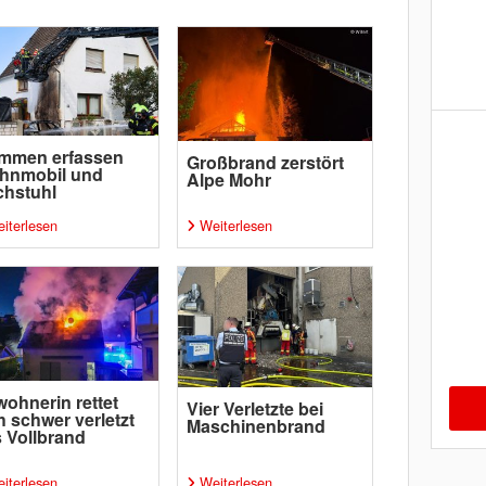
ammen erfassen
Großbrand zerstört
hnmobil und
Alpe Mohr
chstuhl
iterlesen
Weiterlesen
ohnerin rettet
Vier Verletzte bei
h schwer verletzt
Maschinenbrand
 Vollbrand
iterlesen
Weiterlesen