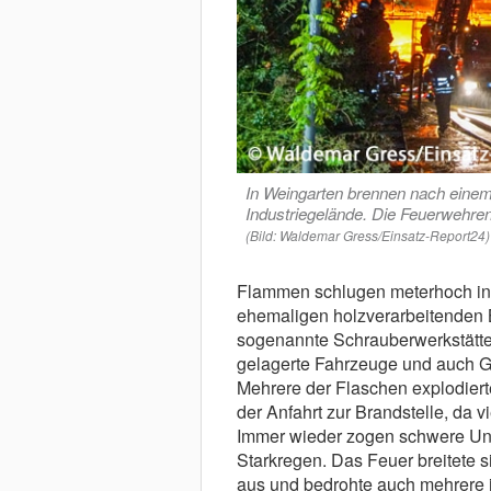
In Weingarten brennen nach eine
Industriegelände. Die Feuerwehren
(Bild: Waldemar Gress/Einsatz-Report24)
Flammen schlugen meterhoch in 
ehemaligen holzverarbeitenden B
sogenannte Schrauberwerkstätten
gelagerte Fahrzeuge und auch Gas
Mehrere der Flaschen explodierte
der Anfahrt zur Brandstelle, da 
Immer wieder zogen schwere Unw
Starkregen. Das Feuer breitete
aus und bedrohte auch mehrere 