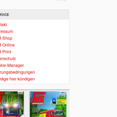
RVICE
takt
ressum
B Shop
 Online
 Print
enschutz
kie-Manager
zungsbedingungen
träge hier kündigen