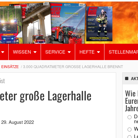
WISSEN
SERVICE
HEFTE
STELLENMA
EINSÄTZE
3.000 QUADRATMETER GROSSE LAGERHALLE BRENNT
AK
öst
ter große Lagerhalle
Wie 
Eure
Jahr
D
n
,
29. August 2022
W
L