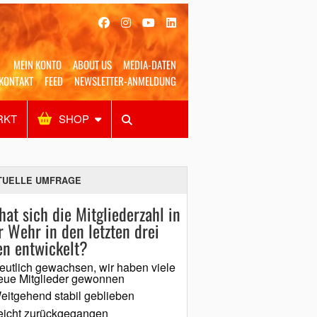
MEIN KONTO
ABOUT US
MEDIA-DATEN
KONTAKT
FEED
NEWSLETTER-ANMELDUNG
RKT
SHOP
Alles
Shop
SUCHEN
TUELLE UMFRAGE
hat sich die Mitgliederzahl in
r Wehr in den letzten drei
en entwickelt?
eutlich gewachsen, wir haben viele
eue Mitglieder gewonnen
eitgehend stabil geblieben
eicht zurückgegangen