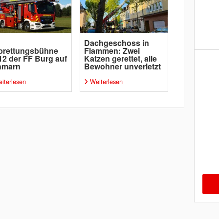
Dachgeschoss in
brettungsbühne
Flammen: Zwei
12 der FF Burg auf
Katzen gerettet, alle
hmarn
Bewohner unverletzt
iterlesen
Weiterlesen