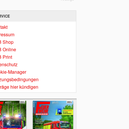
RVICE
takt
ressum
B Shop
 Online
 Print
enschutz
kie-Manager
zungsbedingungen
träge hier kündigen