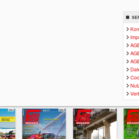
SE
Kon
Imp
AG
AGB
AGB
Dat
Coo
Nut
Ver