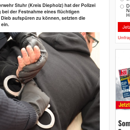
uerwehr Stuhr (Kreis Diepholz) hat der Polizei
D
N
 bei der Festnahme eines flüchtigen
H
Dieb aufspüren zu können, setzten die
 ein.
Umfra
Som