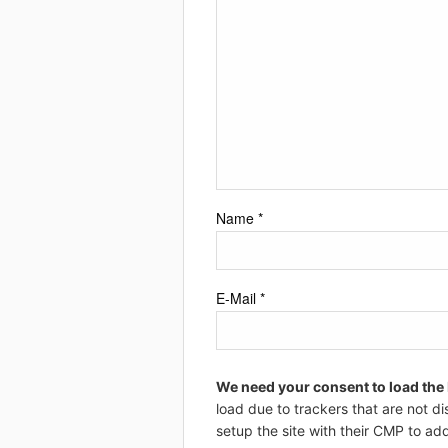
Name
*
E-Mail
*
We need your consent to load the
load due to trackers that are not di
setup the site with their CMP to add