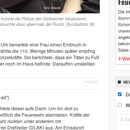
Feu
Die In
Somme
konnte die Polizei den Einbrecher lokalisieren.
ersuchte dann abermals die Flucht. Symbolfoto: M.
Schon 
unsere
angebo
bekom
hr bemerkte eine Frau einen Einbruch in
Sales
hlte die 110. Wenige Minuten später empfing
lizeikräfte. Sie berichtete, dass ein Täter zu Fuß
Wei
aber noch im Haus befinde. Daraufhin umstellten
Anzeige
NE
Da
-ad”]
W
chtete dieser aufs Dach. Um ihn dort zu
hließlich die Feuerwehr alarmieren. Kräfte der
hr rückten unter anderem mit
er Drehleiter (DLAK) aus. Am Einsatzort