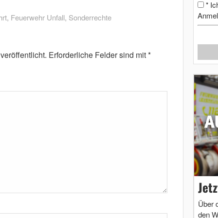
Ic
*
Anmel
rt
,
Feuerwehr Unfall
,
Sonderrechte
eröffentlicht.
Erforderliche Felder sind mit
*
Jet
Über 
den W