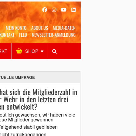
MEIN KONTO
ABOUT US
MEDIA-DATEN
KONTAKT
FEED
NEWSLETTER-ANMELDUNG
RKT
SHOP
Alles
Shop
SUCHEN
TUELLE UMFRAGE
hat sich die Mitgliederzahl in
r Wehr in den letzten drei
en entwickelt?
eutlich gewachsen, wir haben viele
eue Mitglieder gewonnen
eitgehend stabil geblieben
eicht zurückgegangen