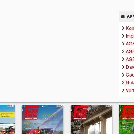
SE
Kon
Imp
AG
AGB
AGB
Dat
Coo
Nut
Ver