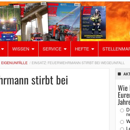
WISSEN
SERVICE
HEFTE
STELLENMA
EIGENUNFÄLLE
EINSATZ: FEUERWEHRMANN STIRBT BEI WEGEUNFALL
hrmann stirbt bei
AK
Wie 
Eure
Jahr
D
n
W
L