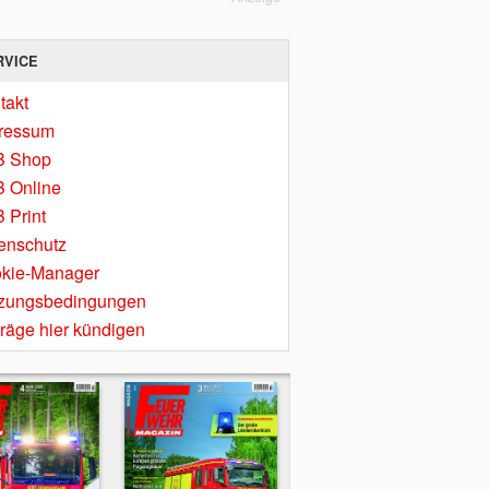
RVICE
takt
ressum
B Shop
 Online
 Print
enschutz
kie-Manager
zungsbedingungen
träge hier kündigen