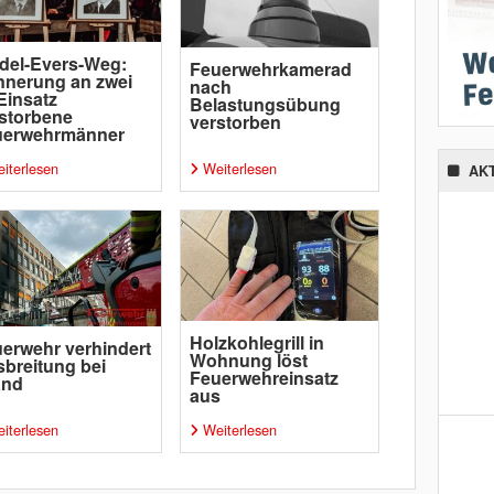
del-Evers-Weg:
Feuerwehrkamerad
nnerung an zwei
nach
Einsatz
Belastungsübung
storbene
verstorben
uerwehrmänner
iterlesen
Weiterlesen
AK
Holzkohlegrill in
erwehr verhindert
Wohnung löst
breitung bei
Feuerwehreinsatz
and
aus
iterlesen
Weiterlesen