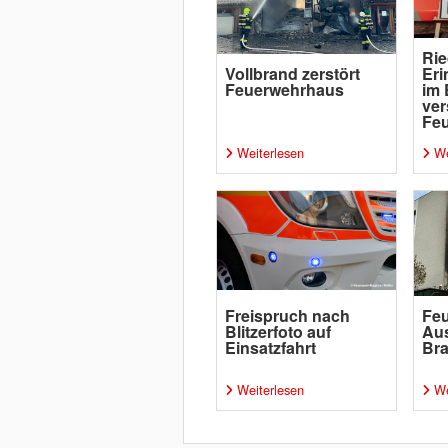
Rie
Vollbrand zerstört
Eri
Feuerwehrhaus
im 
ver
Fe
Weiterlesen
We
Freispruch nach
Feu
Blitzerfoto auf
Aus
Einsatzfahrt
Br
Weiterlesen
We