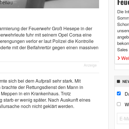
Feu
Die In
Somme
Schon 
larmierung der Feuerwehr Groß Hesepe in der
unsere
erwehrleute fuhr mit seinem Opel Corsa eine
angebo
erengungen verlor er laut Polizei die Kontrolle
bekom
erte mit der Beifahrertür gegen einen massiven
Sales
Wei
Anzeige
te sich bei dem Aufprall sehr stark. Mit
NE
 brachte der Rettungsdienst den Mann in
 Meppen in ein Krankenhaus. Trotz
Da
g starb er wenig später. Nach Auskunft eines
W
llursache noch nicht geklärt werden.