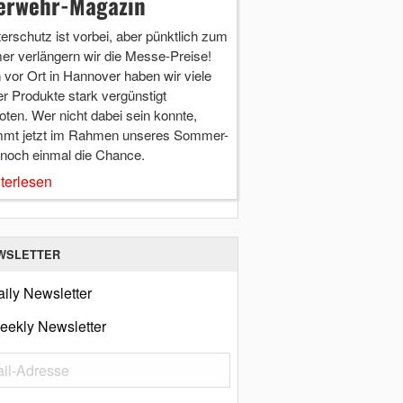
erwehr-Magazin
terschutz ist vorbei, aber pünktlich zum
r verlängern wir die Messe-Preise!
vor Ort in Hannover haben wir viele
r Produkte stark vergünstigt
ten. Wer nicht dabei sein konnte,
mt jetzt im Rahmen unseres Sommer-
 noch einmal die Chance.
terlesen
WSLETTER
ily Newsletter
eekly Newsletter