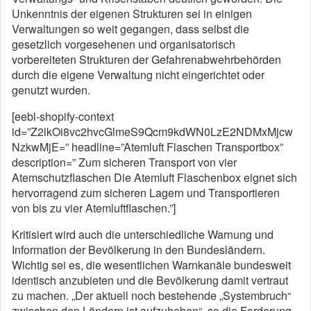
Unkenntnis der eigenen Strukturen sei in einigen
Verwaltungen so weit gegangen, dass selbst die
gesetzlich vorgesehenen und organisatorisch
vorbereiteten Strukturen der Gefahrenabwehrbehörden
durch die eigene Verwaltung nicht eingerichtet oder
genutzt wurden.
[eebl-shopify-context
id=”Z2lkOi8vc2hvcGlmeS9Qcm9kdWN0LzE2NDMxMjcw
NzkwMjE=” headline=”Atemluft Flaschen Transportbox”
description=” Zum sicheren Transport von vier
Atemschutzflaschen Die Atemluft Flaschenbox eignet sich
hervorragend zum sicheren Lagern und Transportieren
von bis zu vier Atemluftflaschen.”]
Kritisiert wird auch die unterschiedliche Warnung und
Information der Bevölkerung in den Bundesländern.
Wichtig sei es, die wesentlichen Warnkanäle bundesweit
identisch anzubieten und die Bevölkerung damit vertraut
zu machen. „Der aktuell noch bestehende „Systembruch“
zwischen den Ländern ist aufzuheben“, so die Forderung.