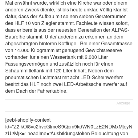
Mal erwähnt wurde, wirklich eine Kirche war oder einem
anderen Zweck diente, ist bis heute unklar. Völlig klar ist
dafür, dass der Aufbau mit seinen sieben Geräteräumen
des HLF 10 von Ziegler stammt. Fachleute wissen sofort,
dass er bereits aus der neuesten Generation der ALPAS-
Baureihe stammt. Unter anderem zu erkennen an dem
abgeschrägten hinteren Kotflügel. Bei einer Gesamtmasse
von 14.000 Kilogramm ist genügend Gewichtsreserve
vorhanden für einen Wassertank mit 2.000 Liter
Fassungsvermögen und zusätzlich noch für einen
Schaummitteltank mit 120 Liter Inhalt. Neben dem
pneumatischen Lichtmast mit acht LED-Scheinwerfern
besitzt das HLF noch zwei LED-Arbeitsscheinwerfer auf
dem Dach der Fahrerkabine.
Anzeige
[eebl-shopify-context
id=”Z2lkOi8vc2hvcGlmeS9Qcm9kdWN0LzE2NDMxMjcyN
zU2Mjk=” headline=”Ausbildungsfolien Beleuchtung von