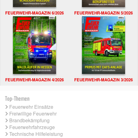
FEUERWEHR-MAGAZIN 6/2026
FEUERWEHR-MAGAZIN 5/2026
FEUERWEHR-MAGAZIN 4/2026
FEUERWEHR-MAGAZIN 3/2026
Top-Themen
Feuerwehr Einsätze
Freiwillige Feuerwehr
Brandbekämpfung
Feuerwehrfahrzeuge
Technische Hilfeleistung