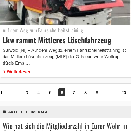
Auf dem Weg zum Fahrsicherheitstraining
Lkw rammt Mittleres Löschfahrzeug
Surwold (NI) – Auf dem Weg zu einem Fahrsicherheitstraining ist
das Mittlere Löschfahrzeug (MLF) der Ortsfeuerwehr Wettrup
(Kreis Ems …
Weiterlesen
1
…
3
4
5
6
7
8
9
…
20
AKTUELLE UMFRAGE
Wie hat sich die Mitgliederzahl in Eurer Wehr in