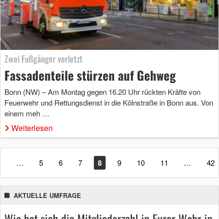
Zwei Fußgänger verletzt
Fassadenteile stürzen auf Gehweg
Bonn (NW) – Am Montag gegen 16.20 Uhr rückten Kräfte von
Feuerwehr und Rettungsdienst in die Kölnstraße in Bonn aus. Von
einem meh …
Weiterlesen
1
…
5
6
7
8
9
10
11
…
42
AKTUELLE UMFRAGE
Wie hat sich die Mitgliederzahl in Eurer Wehr in