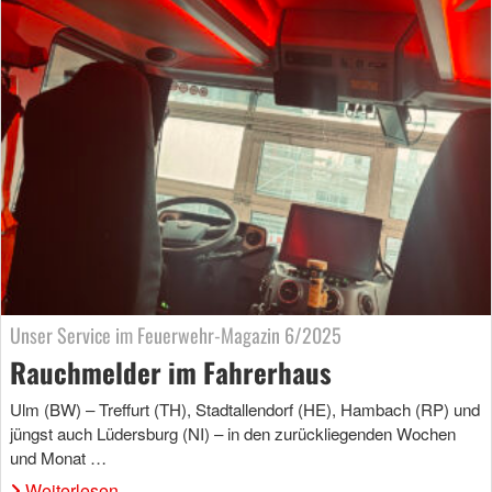
Unser Service im Feuerwehr-Magazin 6/2025
Rauchmelder im Fahrerhaus
Ulm (BW) – Treffurt (TH), Stadtallendorf (HE), Hambach (RP) und
jüngst auch Lüdersburg (NI) – in den zurückliegenden Wochen
und Monat …
Weiterlesen