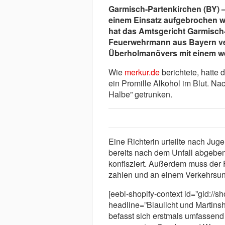
Garmisch-Partenkirchen (BY)
einem Einsatz aufgebrochen wa
hat das Amtsgericht Garmisch-
Feuerwehrmann aus Bayern ver
Überholmanövers mit einem wei
Wie
merkur.de
berichtete, hatte
ein Promille Alkohol im Blut. Na
Halbe” getrunken.
Eine Richterin urteilte nach Jug
bereits nach dem Unfall abgeben 
konfisziert. Außerdem muss der
zahlen und an einem Verkehrsunte
[eebl-shopify-context id=”gid://
headline=”Blaulicht und Martinsh
befasst sich erstmals umfassend 