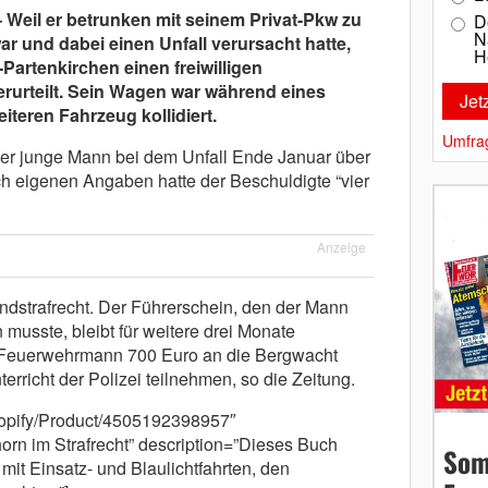
– Weil er betrunken mit seinem Privat-Pkw zu
D
N
r und dabei einen Unfall verursacht hatte,
H
Partenkirchen einen freiwilligen
urteilt. Sein Wagen war während eines
teren Fahrzeug kollidiert.
Umfra
 der junge Mann bei dem Unfall Ende Januar über
ch eigenen Angaben hatte der Beschuldigte “vier
Anzeige
endstrafrecht. Der Führerschein, den der Mann
musste, bleibt für weitere drei Monate
 Feuerwehrmann 700 Euro an die Bergwacht
rricht der Polizei teilnehmen, so die Zeitung.
shopify/Product/4505192398957″
orn im Strafrecht” description=”Dieses Buch
Som
mit Einsatz- und Blaulichtfahrten, den