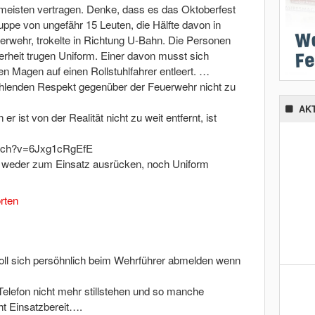
 meisten vertragen. Denke, dass es das Oktoberfest
ppe von ungefähr 15 Leuten, die Hälfte davon in
uerwehr, trokelte in Richtung U-Bahn. Die Personen
rheit trugen Uniform. Einer davon musst sich
en Magen auf einen Rollstuhlfahrer entleert. …
ehlenden Respekt gegenüber der Feuerwehr nicht zu
AK
 er ist von der Realität nicht zu weit entfernt, ist
atch?v=6Jxg1cRgEfE
te weder zum Einsatz ausrücken, noch Uniform
rten
oll sich persöhnlich beim Wehrführer abmelden wenn
Telefon nicht mehr stillstehen und so manche
ht Einsatzbereit….