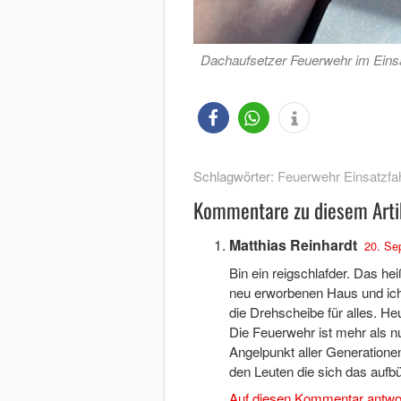
Dachaufsetzer Feuerwehr im Einsa
Schlagwörter:
Feuerwehr Einsatzfah
Kommentare zu diesem Arti
Matthias Reinhardt
20. Se
Bin ein reigschlafder. Das h
neu erworbenen Haus und ich 
die Drehscheibe für alles. H
Die Feuerwehr ist mehr als nu
Angelpunkt aller Generationen
den Leuten die sich das aufb
Auf diesen Kommentar antwo