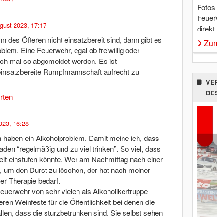
Fotos
Feuer
gust 2023, 17:17
direkt
es Öfteren nicht einsatzbereit sind, dann gibt es
Zum
blem. Eine Feuerwehr, egal ob freiwillig oder
ach mal so abgemeldet werden. Es ist
einsatzbereite Rumpfmannschaft aufrecht zu
VE
BE
rten
023, 16:28
n haben ein Alkoholproblem. Damit meine ich, dass
den “regelmäßig und zu viel trinken”. So viel, dass
it einstufen könnte. Wer am Nachmittag nach einer
nkt, um den Durst zu löschen, der hat nach meiner
er Therapie bedarf.
 Feuerwehr von sehr vielen als Alkoholikertruppe
n Weinfeste für die Öffentlichkeit bei denen die
len, dass die sturzbetrunken sind. Sie selbst sehen