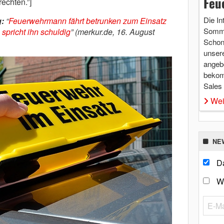
Feu
echten.”]
Die In
:
“
Feuerwehrmann fährt betrunken zum Einsatz
Somme
 spricht ihn schuldig
” (merkur.de, 16. August
Schon 
unsere
angebo
bekom
Sales
Wei
NE
Da
W