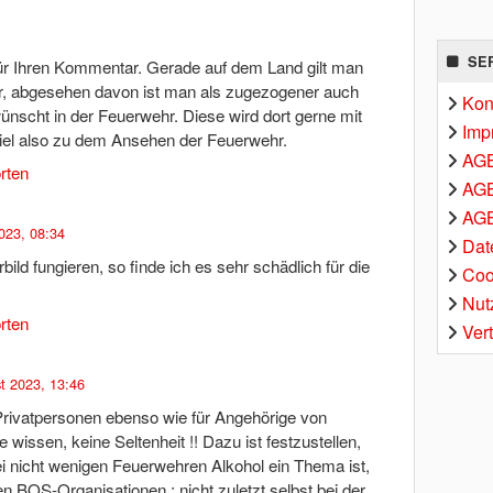
SE
 für Ihren Kommentar. Gerade auf dem Land gilt man
er, abgesehen davon ist man als zugezogener auch
Kon
wünscht in der Feuerwehr. Diese wird dort gerne mit
Imp
iel also zu dem Ansehen der Feuerwehr.
AG
rten
AGB
AGB
023, 08:34
Dat
bild fungieren, so finde ich es sehr schädlich für die
Coo
Nut
rten
Ver
t 2023, 13:46
 Privatpersonen ebenso wie für Angehörige von
e wissen, keine Seltenheit !! Dazu ist festzustellen,
i nicht wenigen Feuerwehren Alkohol ein Thema ist,
n BOS-Organisationen ; nicht zuletzt selbst bei der