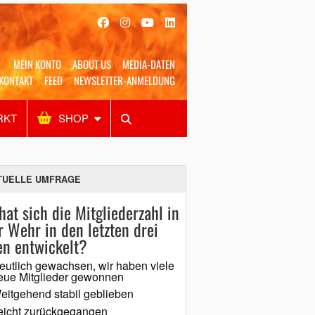
MEIN KONTO
ABOUT US
MEDIA-DATEN
KONTAKT
FEED
NEWSLETTER-ANMELDUNG
RKT
SHOP
Alles
Shop
SUCHEN
TUELLE UMFRAGE
hat sich die Mitgliederzahl in
r Wehr in den letzten drei
en entwickelt?
eutlich gewachsen, wir haben viele
eue Mitglieder gewonnen
eitgehend stabil geblieben
eicht zurückgegangen