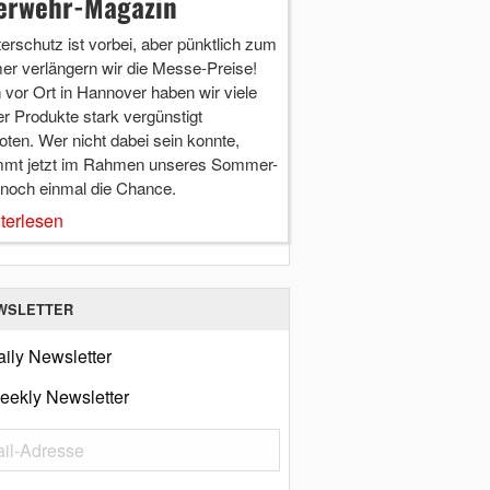
erwehr-Magazin
terschutz ist vorbei, aber pünktlich zum
r verlängern wir die Messe-Preise!
vor Ort in Hannover haben wir viele
r Produkte stark vergünstigt
ten. Wer nicht dabei sein konnte,
mt jetzt im Rahmen unseres Sommer-
 noch einmal die Chance.
terlesen
WSLETTER
ily Newsletter
eekly Newsletter