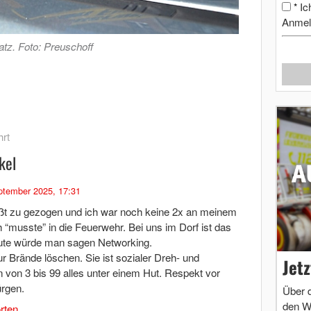
Ic
*
Anmel
tz. Foto: Preuschoff
rt
kel
ptember 2025, 17:31
eißt zu gezogen und ich war noch keine 2x an meinem
“musste” in die Feuerwehr. Bei uns im Dorf ist das
eute würde man sagen Networking.
r Brände löschen. Sie ist sozialer Dreh- und
Jet
 von 3 bis 99 alles unter einem Hut. Respekt vor
ürgen.
Über 
den W
rten