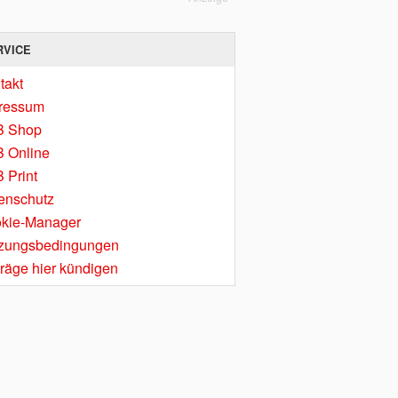
RVICE
takt
ressum
B Shop
 Online
 Print
enschutz
kie-Manager
zungsbedingungen
träge hier kündigen