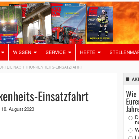
WISSEN
SERVICE
HEFTE
STELLENMA
URTEIL NACH TRUNKENHEITS-EINSATZFAHRT
AK
kenheits-Einsatzfahrt
Wie 
Eure
Jahr
,
18. August 2023
D
n
W
L