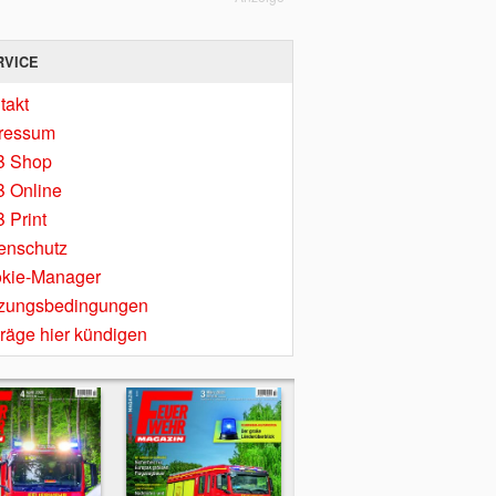
RVICE
takt
ressum
B Shop
 Online
 Print
enschutz
kie-Manager
zungsbedingungen
träge hier kündigen