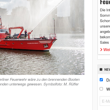
Feu
Die In
Somme
Schon 
unsere
angebo
bekom
Sales
Wei
NE
erliner Feuerwehr wäre zu den brennenden Booten
Da
unden unterwegs gewesen. Symbolfoto: M. Rüffer
W