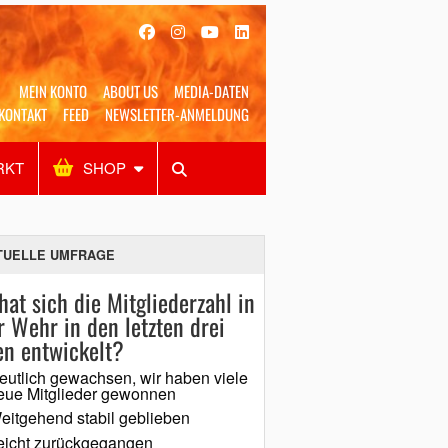
MEIN KONTO
ABOUT US
MEDIA-DATEN
KONTAKT
FEED
NEWSLETTER-ANMELDUNG
RKT
SHOP
Alles
Shop
SUCHEN
TUELLE UMFRAGE
hat sich die Mitgliederzahl in
r Wehr in den letzten drei
en entwickelt?
eutlich gewachsen, wir haben viele
eue Mitglieder gewonnen
eitgehend stabil geblieben
eicht zurückgegangen