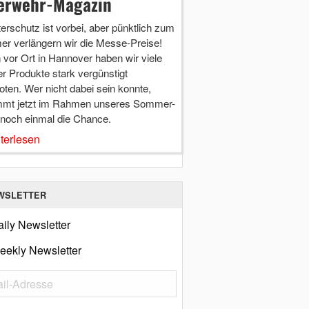
erwehr-Magazin
terschutz ist vorbei, aber pünktlich zum
r verlängern wir die Messe-Preise!
vor Ort in Hannover haben wir viele
r Produkte stark vergünstigt
ten. Wer nicht dabei sein konnte,
mt jetzt im Rahmen unseres Sommer-
 noch einmal die Chance.
terlesen
WSLETTER
ily Newsletter
eekly Newsletter