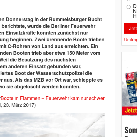
D
N
H
ten Donnerstag in der Rummelsburger Bucht
l berichtete, wurde die Berliner Feuerwehr
ten Einsatzkräfte konnten zunächst nur
ung beginnen. Zwei brennende Boote trieben
Umfra
 mit C-Rohren von Land aus erreichten. Ein
den Booten trieb aber etwa 150 Meter vom
 Weil die Besatzung des nächsten
em anderen Einsatz gebunden war,
iertes Boot der Wasserschutzpolizei die
us. Als das MZB vor Ort war, schleppte es
 wo sie abgelöscht werden konnten.
“
Boote in Flammen – Feuerwehr kam nur schwer
l, 23. März 2017)
Som