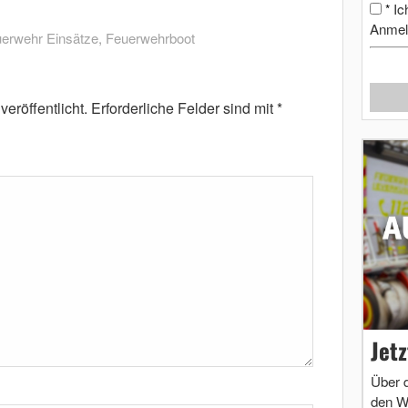
Ic
*
Anmel
erwehr Einsätze
,
Feuerwehrboot
eröffentlicht.
Erforderliche Felder sind mit
*
Jet
Über 
den W