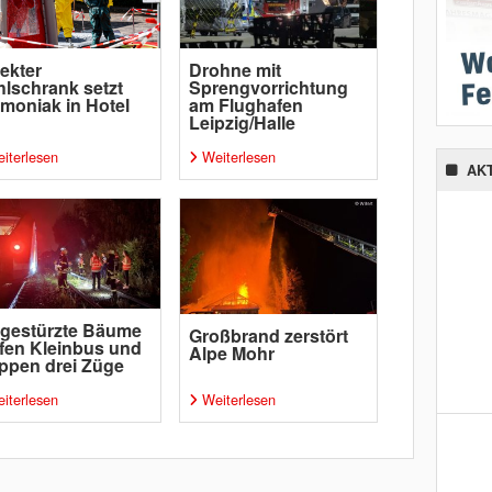
ekter
Drohne mit
lschrank setzt
Sprengvorrichtung
oniak in Hotel
am Flughafen
Leipzig/Halle
iterlesen
Weiterlesen
AK
gestürzte Bäume
Großbrand zerstört
ffen Kleinbus und
Alpe Mohr
ppen drei Züge
iterlesen
Weiterlesen