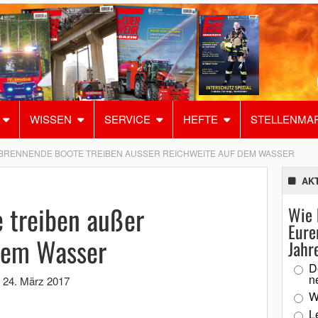
WISSEN
SERVICE
HEFTE
STELLENMA
BRENNENDE BOOTE TREIBEN AUSSER REICHWEITE AUF DEM WASSER
AK
 treiben außer
Wie 
Eure
dem Wasser
Jahr
D
n
,
24. März 2017
W
L