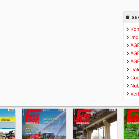
SE
Kon
Imp
AG
AGB
AGB
Dat
Coo
Nut
Ver