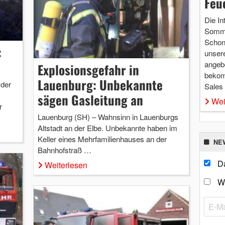
Feu
Die In
Somme
Schon 
:
unsere
angebo
Explosionsgefahr in
bekom
Lauenburg: Unbekannte
 der
Sales
sägen Gasleitung an
Wei
r
Lauenburg (SH) – Wahnsinn in Lauenburgs
Altstadt an der Elbe. Unbekannte haben im
Keller eines Mehrfamilienhauses an der
NE
Bahnhofstraß …
Da
Weiterlesen
W