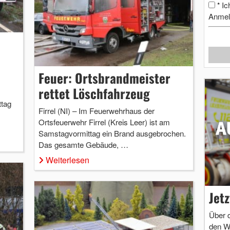
Ic
*
Anmel
Feuer: Ortsbrandmeister
rettet Löschfahrzeug
tag
Firrel (NI) – Im Feuerwehrhaus der
Ortsfeuerwehr Firrel (Kreis Leer) ist am
Samstagvormittag ein Brand ausgebrochen.
Das gesamte Gebäude, …
Weiterlesen
Jet
Über 
den W