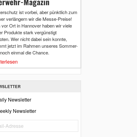
erwehr-Magazin
terschutz ist vorbei, aber pünktlich zum
r verlängern wir die Messe-Preise!
vor Ort in Hannover haben wir viele
r Produkte stark vergünstigt
ten. Wer nicht dabei sein konnte,
mt jetzt im Rahmen unseres Sommer-
 noch einmal die Chance.
terlesen
WSLETTER
ily Newsletter
eekly Newsletter