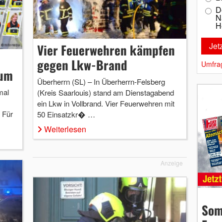
D
N
H
Vier Feuerwehren kämpfen
gegen Lkw-Brand
Umfra
bum
Überherrn (SL) – In Überherrn-Felsberg
mal
(Kreis Saarlouis) stand am Dienstagabend
ein Lkw in Vollbrand. Vier Feuerwehren mit
 Für
50 Einsatzkr� …
Weiterlesen
Anzeige
Som