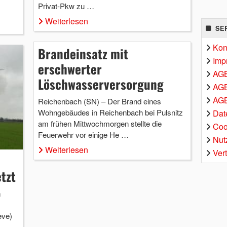
Privat-Pkw zu …
Weiterlesen
SE
Kon
Brandeinsatz mit
Imp
erschwerter
AG
Löschwasserversorgung
AGB
AGB
Reichenbach (SN) – Der Brand eines
Wohngebäudes in Reichenbach bei Pulsnitz
Dat
am frühen Mittwochmorgen stellte die
Coo
Feuerwehr vor einige He …
Nut
Weiterlesen
Ver
tzt
n
eve)
…