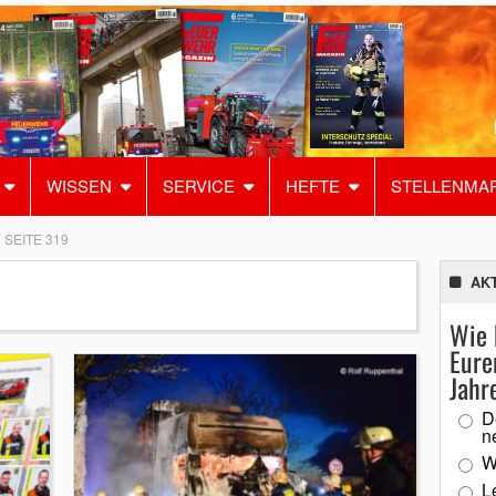
WISSEN
SERVICE
HEFTE
STELLENMA
SEITE 319
AK
Wie 
Eure
Jahr
D
n
W
L