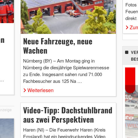
Fotos
Feuer
direkt
Zum
hn
Neue Fahrzeuge, neue
Wachen
VE
BE
Nürnberg (BY) – Am Montag ging in
Nürnberg die diesjährige Spielwarenmesse
zu Ende. Insgesamt sahen rund 71.000
 …
Fachbesucher aus 125 Na …
Weiterlesen
Video-Tipp: Dachstuhlbrand
nzeige
aus zwei Perspektiven
Haren (NI) – Die Feuerwehr Haren (Kreis
Emsland) hat ein beeindruckendes Video