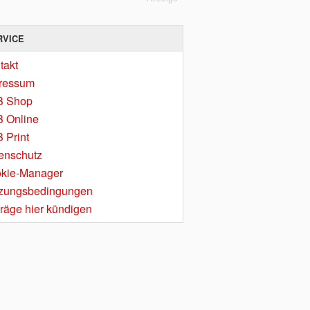
RVICE
takt
ressum
B Shop
 Online
 Print
enschutz
kie-Manager
zungsbedingungen
träge hier kündigen