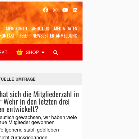
MEIN KONTO
ABOUT US
MEDIA-DATEN
KONTAKT
FEED
NEWSLETTER-ANMELDUNG
RKT
SHOP
Alles
Shop
SUCHEN
TUELLE UMFRAGE
hat sich die Mitgliederzahl in
r Wehr in den letzten drei
en entwickelt?
eutlich gewachsen, wir haben viele
eue Mitglieder gewonnen
eitgehend stabil geblieben
eicht zurückgegangen