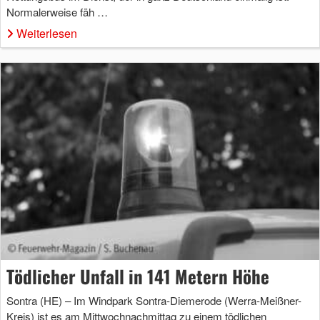
Normalerweise fäh …
Weiterlesen
Tödlicher Unfall in 141 Metern Höhe
Sontra (HE) – Im Windpark Sontra-Diemerode (Werra-Meißner-
Kreis) ist es am Mittwochnachmittag zu einem tödlichen