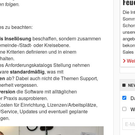
Feu
 folgen.
Die In
Somme
Schon 
es zu beachten:
unsere
ls Insellösung
beschaffen, sondern zusammen
angebo
meinde-/Stadt- oder Kreisebene.
bekom
rne Kriterien definieren und in einem
Sales
halten.
Wei
es Anforderungskatalogs Stellung nehmen
tware
standardmäßig
, was mit
en
ab? Dabei auch nicht die Themen Support,
erheit vergessen.
NE
version
die Software mit alltäglichen
r Praxis ausprobieren.
Da
sten für Einrichtung, Lizenzen/Arbeitsplätze,
W
/Service, Updates und eventuell geplante
igen.