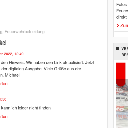
Fotos
Feuer
direkt
Zum
ng
,
Feuerwehrbekleidung
kel
VE
r 2022, 12:49
BE
den Hinweis. Wir haben den Link aktualisiert. Jetzt
it der digitalen Ausgabe. Viele Grüße aus der
n, Michael
rten
1:50
ann ich leider nicht finden
rten