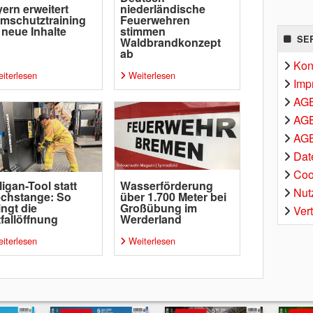
ern erweitert
niederländische
mschutztraining
Feuerwehren
neue Inhalte
stimmen
SE
Waldbrandkonzept
ab
Kon
iterlesen
Weiterlesen
Imp
AG
AGB
AGB
Dat
Coo
ligan-Tool statt
Wasserförderung
Nut
chstange: So
über 1.700 Meter bei
ingt die
Großübung im
Ver
fallöffnung
Werderland
iterlesen
Weiterlesen