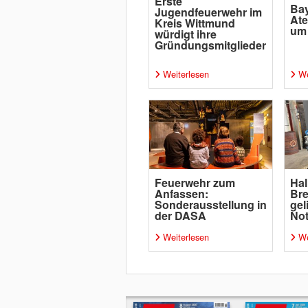
Erste
Bay
Jugendfeuerwehr im
Ate
Kreis Wittmund
um 
würdigt ihre
Gründungsmitglieder
Weiterlesen
We
Feuerwehr zum
Hal
Anfassen:
Bre
Sonderausstellung in
gel
der DASA
Not
Weiterlesen
We