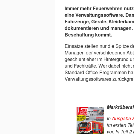
Immer mehr Feuerwehren nutze
eine Verwaltungssoftware. Dam
Fahrzeuge, Geräte, Kleiderk
dokumentieren und managen. Wi
Beschaffung kommt.
Einsätze stellen nur die Spitze 
Managen der verschiedenen Abte
geschieht eher im Hintergrund un
und Fachkräfte. Wer dabei nicht 
Standard-Office-Programmen han
Verwaltungssoftwares zurückgrei
Marktübersi
In
Ausgabe 3
im ersten Te
vor. In Teil