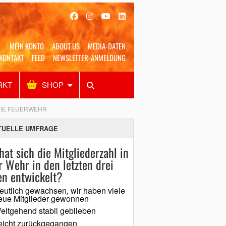
MEIN KONTO
ABOUT US
MEDIA-DATEN
KONTAKT
FEED
NEWSLETTER-ANMELDUNG
RKT
SHOP
Alles
Shop
SUCHEN
DIE FEUERWEHR
TUELLE UMFRAGE
hat sich die Mitgliederzahl in
r Wehr in den letzten drei
en entwickelt?
eutlich gewachsen, wir haben viele
eue Mitglieder gewonnen
eitgehend stabil geblieben
eicht zurückgegangen