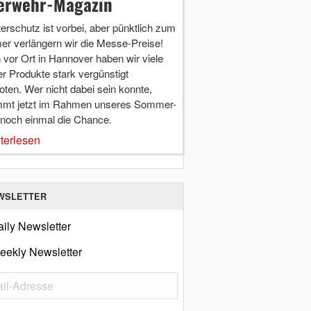
erwehr-Magazin
terschutz ist vorbei, aber pünktlich zum
r verlängern wir die Messe-Preise!
vor Ort in Hannover haben wir viele
r Produkte stark vergünstigt
ten. Wer nicht dabei sein konnte,
mt jetzt im Rahmen unseres Sommer-
 noch einmal die Chance.
terlesen
WSLETTER
ily Newsletter
eekly Newsletter