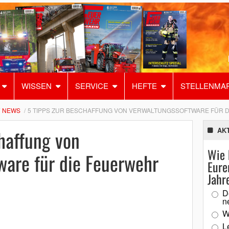
WISSEN
SERVICE
HEFTE
STELLENMA
NEWS
5 TIPPS ZUR BESCHAFFUNG VON VERWALTUNGSSOFTWARE FÜR 
haffung von
AK
Wie 
ware für die Feuerwehr
Eure
Jahr
D
n
W
L