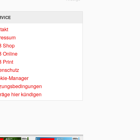
RVICE
takt
ressum
B Shop
 Online
 Print
enschutz
kie-Manager
zungsbedingungen
träge hier kündigen