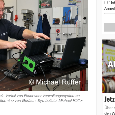
Ic
*
Anmel
in Vorteil von Feuerwehr-Verwaltungssystemen.
Jet
üftermine von Geräten. Symbolfoto: Michael Rüffer
Über 
den W