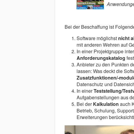
Anwendungen
Bei der Beschaffung ist Folgend
Software möglichst
nicht a
mit anderen Wehren auf Ge
In einer Projektgruppe inte
Anforderungskatalog
fest
Anbieter zu den Punkten d
lassen: Was deckt die Sof
Zusatzfunktionen/-modul
Datenschutz und Datensich
In einer
Teststellung/Test
Aufgabenstellungen aus de
Bei der
Kalkulation
auch Ko
Betrieb, Schulung, Support
Erweiterungen berücksicht