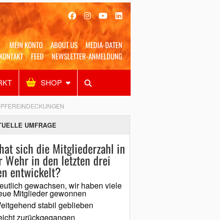
MEIN KONTO
ABOUT US
MEDIA-DATEN
KONTAKT
FEED
NEWSLETTER-ANMELDUNG
RKT
SHOP
Alles
Shop
SUCHEN
UPFEREINDECKUNGEN
TUELLE UMFRAGE
hat sich die Mitgliederzahl in
r Wehr in den letzten drei
en entwickelt?
eutlich gewachsen, wir haben viele
eue Mitglieder gewonnen
eitgehend stabil geblieben
eicht zurückgegangen