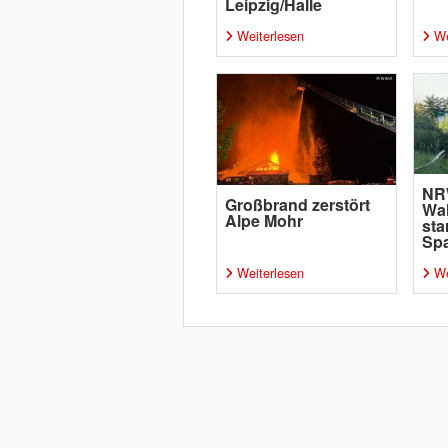
Leipzig/Halle
Weiterlesen
We
NR
Großbrand zerstört
Wa
Alpe Mohr
sta
Sp
Weiterlesen
We