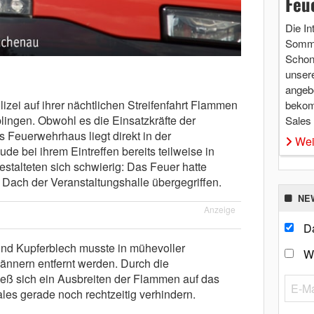
Feu
Die In
Somme
Schon 
unsere
angebo
zei auf ihrer nächtlichen Streifenfahrt Flammen
bekom
lingen. Obwohl es die Einsatzkräfte der
Sales
s Feuerwehrhaus liegt direkt in der
Wei
de bei ihrem Eintreffen bereits teilweise in
estalteten sich schwierig: Das Feuer hatte
 Dach der Veranstaltungshalle übergegriffen.
NE
Anzeige
Da
und Kupferblech musste in mühevoller
W
ännern entfernt werden. Durch die
eß sich ein Ausbreiten der Flammen auf das
es gerade noch rechtzeitig verhindern.