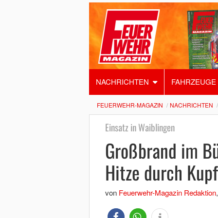
NACHRICHTEN
FAHRZEUGE
FEUERWEHR-MAGAZIN
NACHRICHTEN
Einsatz in Waiblingen
Großbrand im Bü
Hitze durch Kup
von
Feuerwehr-Magazin Redaktion