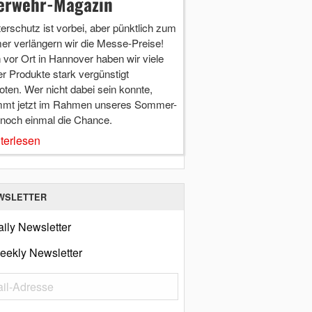
erwehr-Magazin
terschutz ist vorbei, aber pünktlich zum
r verlängern wir die Messe-Preise!
vor Ort in Hannover haben wir viele
r Produkte stark vergünstigt
ten. Wer nicht dabei sein konnte,
mt jetzt im Rahmen unseres Sommer-
 noch einmal die Chance.
terlesen
WSLETTER
ily Newsletter
eekly Newsletter