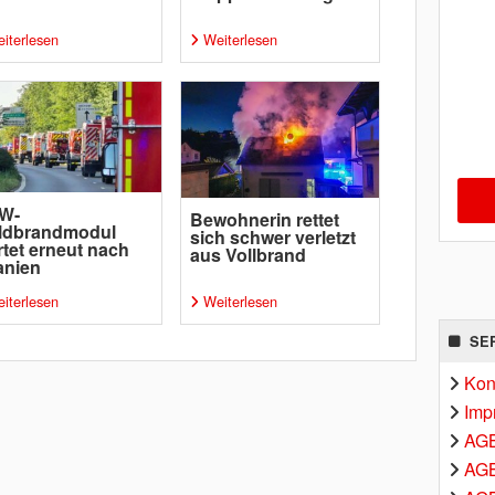
iterlesen
Weiterlesen
W-
Bewohnerin rettet
ldbrandmodul
sich schwer verletzt
rtet erneut nach
aus Vollbrand
anien
iterlesen
Weiterlesen
SE
Kon
Imp
AG
AGB