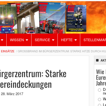
WISSEN
SERVICE
HEFTE
STELLENMA
EINSÄTZE
GROSSBRAND IM BÜRGERZENTRUM: STARKE HITZE DURCH K
AK
rgerzentrum: Starke
Wie 
Eure
fereindeckungen
Jahr
D
n
,
28. März 2017
W
L