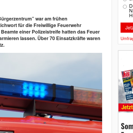
D
N
H
Bürgerzentrum” war am frühen
chwort für die Freiwillige Feuerwehr
Beamte einer Polizeistreife hatten das Feuer
armieren lassen. Über 70 Einsatzkräfte waren
Umfra
z.
Som