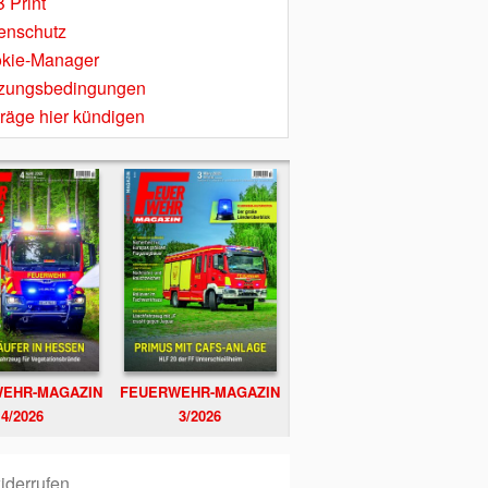
 Print
enschutz
kie-Manager
zungsbedingungen
träge hier kündigen
EHR-MAGAZIN
FEUERWEHR-MAGAZIN
4/2026
3/2026
iderrufen