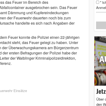
uss das Feuer im Bereich des
Ic
*
Abfallcontainer ausgebrochen sein. Das Feuer
Anmel
h samt Dämmung und Kupfereindeckungen
men der Feuerwehr dauerten noch bis zum
dursache handelte es sich nach Angaben der
dem Feuer konnte die Polizei einen 22-jährigen
rdacht steht, das Feuer gelegt zu haben. Unter
n der Überwachungskamera am Bürgerzentrum
 der ersten Befragungen der Polizei habe der
eiter der Waiblinger Kriminalpolizeidirektion,
ferenz.
Jet
uerwehr Einsätze
Über 
den W