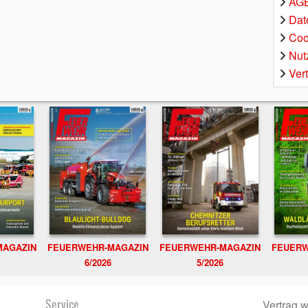
AGB
Dat
Coo
Nut
Ver
MAGAZIN
FEUERWEHR-MAGAZIN
FEUERWEHR-MAGAZIN
FEUERW
6/2026
5/2026
Service
Vertrag w