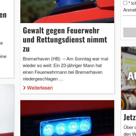
Ic
*
Anmel
gen
Gewalt gegen Feuerwehr
und Rettungsdienst nimmt
le
zu
eine
Bremerhaven (HB) – Am Sonntag war mal
wieder so weit: Ein 23-jähriger Mann hat
einen Feuerwehrmann bei Bremerhaven
niedergeschlagen …
Weiterlesen
Jet
Über 
den W