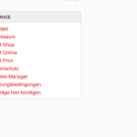
RVICE
takt
ressum
B Shop
 Online
 Print
enschutz
kie-Manager
zungsbedingungen
träge hier kündigen