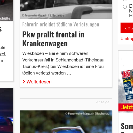
D
N
H
Fahrerin erleidet tödliche Verletzungen
s
Pkw prallt frontal in
Umfra
Krankenwagen
ute
Wiesbaden – Bei einem schweren
el.
Verkehrsunfall in Schlangenbad (Rheingau-
em
Taunus-Kreis) bei Wiesbaden ist eine Frau
tödlich verletzt worden …
Weiterlesen
Anzeige
Som