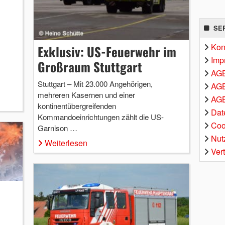
SE
Kon
Exklusiv: US-Feuerwehr im
Imp
Großraum Stuttgart
AG
Stuttgart – Mit 23.000 Angehörigen,
AGB
mehreren Kasernen und einer
AGB
kontinentübergreifenden
Dat
Kommandoeinrichtungen zählt die US-
Coo
Garnison …
Nut
Weiterlesen
Ver