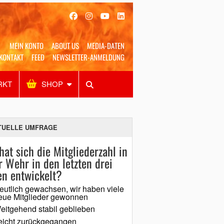
MEIN KONTO
ABOUT US
MEDIA-DATEN
KONTAKT
FEED
NEWSLETTER-ANMELDUNG
RKT
SHOP
Alles
Shop
SUCHEN
TUELLE UMFRAGE
hat sich die Mitgliederzahl in
r Wehr in den letzten drei
en entwickelt?
eutlich gewachsen, wir haben viele
eue Mitglieder gewonnen
eitgehend stabil geblieben
eicht zurückgegangen