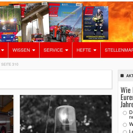
WISSEN
SERVICE
HEFTE
STELLENMA
SEITE 310
AK
Wie 
Eure
Jahr
D
n
W
L