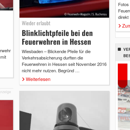
Fotos
Feuer
direkt
Wieder erlaubt
Zum
Blinklichtpfeile bei den
Feuerwehren in Hessen
VE
erwehr
Wiesbaden – Blickende Pfeile für die
BE
 mit
Verkehrsabsicherung durften die
Feuerwehren in Hessen seit November 2016
nicht mehr nutzen. Begründ …
Weiterlesen
nzeige