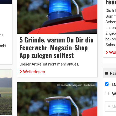
Feu
Die In
Somme
Schon 
unsere
angebo
en
5 Gründe, warum Du Dir die
bekom
Sales
Feuerwehr-Magazin-Shop
acht
Wei
App zulegen solltest
Dieser Artikel ist nicht mehr aktuell.
Weiterlesen
NE
Da
W