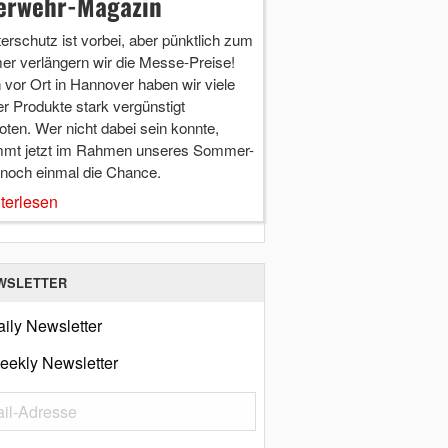
erwehr-Magazin
terschutz ist vorbei, aber pünktlich zum
r verlängern wir die Messe-Preise!
vor Ort in Hannover haben wir viele
r Produkte stark vergünstigt
ten. Wer nicht dabei sein konnte,
mt jetzt im Rahmen unseres Sommer-
 noch einmal die Chance.
terlesen
WSLETTER
ily Newsletter
eekly Newsletter