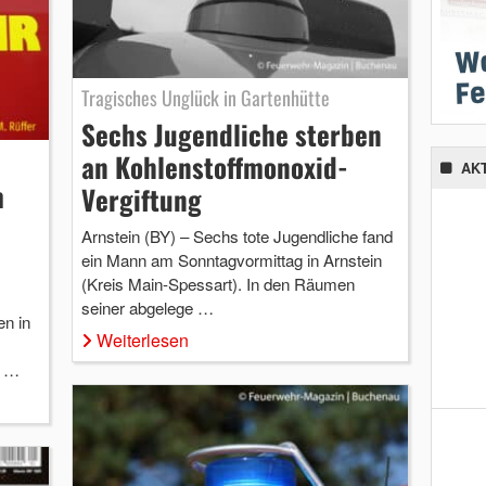
Tragisches Unglück in Gartenhütte
Sechs Jugendliche sterben
an Kohlenstoffmonoxid-
AK
m
Vergiftung
Arnstein (BY) – Sechs tote Jugendliche fand
ein Mann am Sonntagvormittag in Arnstein
(Kreis Main-Spessart). In den Räumen
seiner abgelege …
en in
Weiterlesen
- …