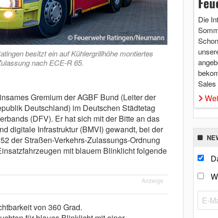
Feu
Die In
Somme
Schon 
unsere
ingen besitzt ein auf Kühlergrillhöhe montiertes
angebo
Zulassung nach ECE-R 65.
bekom
Sales
einsames Gremium der AGBF Bund (Leiter der
Wei
publik Deutschland) im Deutschen Städtetag
bands (DFV). Er hat sich mit der Bitte an das
d digitale Infrastruktur (BMVI) gewandt, bei der
NE
 52 der Straßen-Verkehrs-Zulassungs-Ordnung
Einsatzfahrzeugen mit blauem Blinklicht folgende
Da
W
Anzeige
htbarkeit von 360 Grad.
chten für blaues Blinklicht mit einer