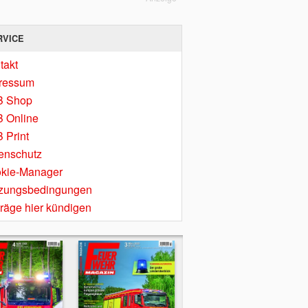
RVICE
takt
ressum
B Shop
 Online
 Print
enschutz
kie-Manager
zungsbedingungen
träge hier kündigen