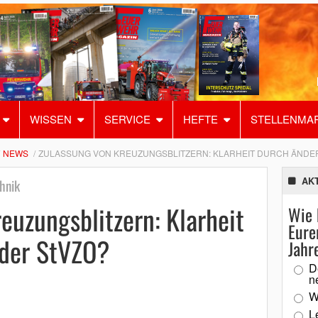
WISSEN
SERVICE
HEFTE
STELLENMA
NEWS
ZULASSUNG VON KREUZUNGSBLITZERN: KLARHEIT DURCH ÄNDE
AK
hnik
euzungsblitzern: Klarheit
Wie 
Eure
der StVZO?
Jahr
D
n
W
L