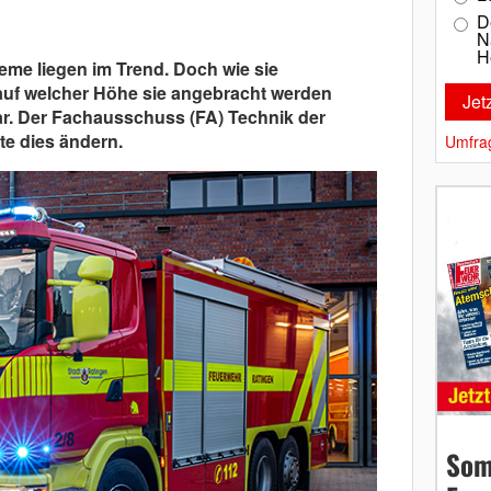
D
N
H
eme liegen im Trend. Doch wie sie
uf welcher Höhe sie angebracht werden
lar. Der Fachausschuss (FA) Technik der
e dies ändern.
Umfra
Som