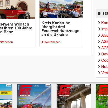
SE
Kon
Kreis Karlsruhe
erwehr Wolfach
übergibt drei
tet ihren 100 Jahre
Imp
Feuerwehrfahrzeuge
en Benz
an die Ukraine
AG
AGB
iterlesen
Weiterlesen
AGB
Dat
Coo
Nut
Ver