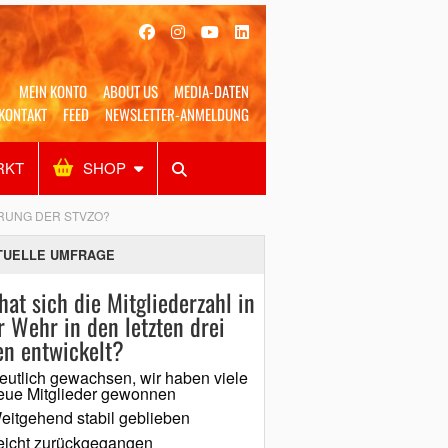
MEIN KONTO
ABOUT US
MEDIA-DATEN
KONTAKT
FEED
NEWSLETTER-ANMELDUNG
RKT
SHOP
Alles
Shop
SUCHEN
RUNG DER STVZO?
TUELLE UMFRAGE
hat sich die Mitgliederzahl in
r Wehr in den letzten drei
en entwickelt?
eutlich gewachsen, wir haben viele
eue Mitglieder gewonnen
eitgehend stabil geblieben
eicht zurückgegangen