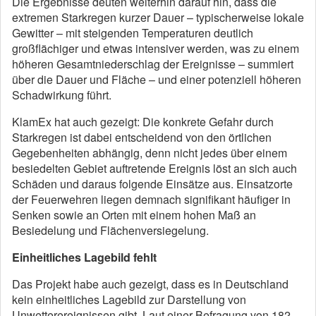
Die Ergebnisse deuten weiterhin darauf hin, dass die
extremen Starkregen kurzer Dauer – typischerweise lokale
Gewitter – mit steigenden Temperaturen deutlich
großflächiger und etwas intensiver werden, was zu einem
höheren Gesamtniederschlag der Ereignisse – summiert
über die Dauer und Fläche – und einer potenziell höheren
Schadwirkung führt.
KlamEx hat auch gezeigt: Die konkrete Gefahr durch
Starkregen ist dabei entscheidend von den örtlichen
Gegebenheiten abhängig, denn nicht jedes über einem
besiedelten Gebiet auftretende Ereignis löst an sich auch
Schäden und daraus folgende Einsätze aus. Einsatzorte
der Feuerwehren liegen demnach signifikant häufiger in
Senken sowie an Orten mit einem hohen Maß an
Besiedelung und Flächenversiegelung.
Einheitliches Lagebild fehlt
Das Projekt habe auch gezeigt, dass es in Deutschland
kein einheitliches Lagebild zur Darstellung von
Unwetterereignissen gibt. Laut einer Befragung von 182