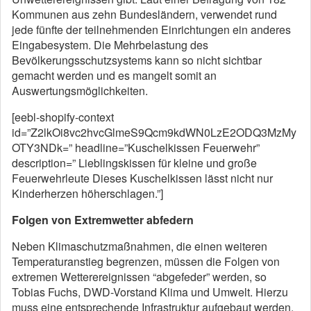
Kommunen aus zehn Bundesländern, verwendet rund
jede fünfte der teilnehmenden Einrichtungen ein anderes
Eingabesystem. Die Mehrbelastung des
Bevölkerungsschutzsystems kann so nicht sichtbar
gemacht werden und es mangelt somit an
Auswertungsmöglichkeiten.
[eebl-shopify-context
id=”Z2lkOi8vc2hvcGlmeS9Qcm9kdWN0LzE2ODQ3MzMy
OTY3NDk=” headline=”Kuschelkissen Feuerwehr”
description=” Lieblingskissen für kleine und große
Feuerwehrleute Dieses Kuschelkissen lässt nicht nur
Kinderherzen höherschlagen.”]
Folgen von Extremwetter abfedern
Neben Klimaschutzmaßnahmen, die einen weiteren
Temperaturanstieg begrenzen, müssen die Folgen von
extremen Wetterereignissen “abgefeder” werden, so
Tobias Fuchs, DWD-Vorstand Klima und Umwelt. Hierzu
muss eine entsprechende Infrastruktur aufgebaut werden.