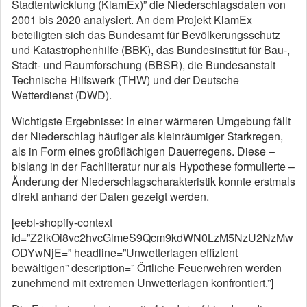
Stadtentwicklung (KlamEx)” die Niederschlagsdaten von
2001 bis 2020 analysiert. An dem Projekt KlamEx
beteiligten sich das Bundesamt für Bevölkerungsschutz
und Katastrophenhilfe (BBK), das Bundesinstitut für Bau-,
Stadt- und Raumforschung (BBSR), die Bundesanstalt
Technische Hilfswerk (THW) und der Deutsche
Wetterdienst (DWD).
Wichtigste Ergebnisse: In einer wärmeren Umgebung fällt
der Niederschlag häufiger als kleinräumiger Starkregen,
als in Form eines großflächigen Dauerregens. Diese –
bislang in der Fachliteratur nur als Hypothese formulierte –
Änderung der Niederschlagscharakteristik konnte erstmals
direkt anhand der Daten gezeigt werden.
[eebl-shopify-context
id=”Z2lkOi8vc2hvcGlmeS9Qcm9kdWN0LzM5NzU2NzMw
ODYwNjE=” headline=”Unwetterlagen effizient
bewältigen” description=” Örtliche Feuerwehren werden
zunehmend mit extremen Unwetterlagen konfrontiert.”]