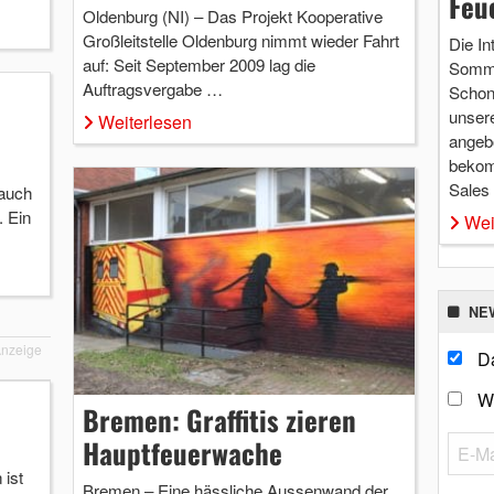
Feu
Oldenburg (NI) – Das Projekt Kooperative
Großleitstelle Oldenburg nimmt wieder Fahrt
Die In
auf: Seit September 2009 lag die
Somme
Auftragsvergabe …
Schon 
unsere
Weiterlesen
angebo
bekom
Sales
auch
. Ein
Wei
NE
nzeige
Da
W
Bremen: Graffitis zieren
Hauptfeuerwache
ist
Bremen – Eine hässliche Aussenwand der