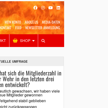
MEIN KONTO
ABOUT US
MEDIA-DATEN
KONTAKT
FEED
NEWSLETTER-ANMELDUNG
RKT
SHOP
Alles
Shop
SUCHEN
TUELLE UMFRAGE
hat sich die Mitgliederzahl in
r Wehr in den letzten drei
en entwickelt?
eutlich gewachsen, wir haben viele
eue Mitglieder gewonnen
eitgehend stabil geblieben
eicht zurückgegangen