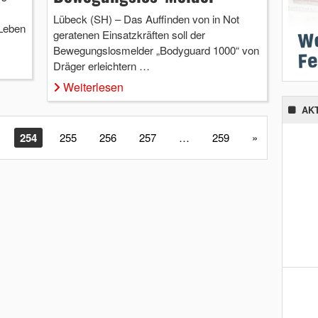
Lübeck (SH) – Das Auffinden von in Not
Leben
geratenen Einsatzkräften soll der
Bewegungslosmelder „Bodyguard 1000“ von
Dräger erleichtern …
Weiterlesen
AK
254
255
256
257
…
259
»