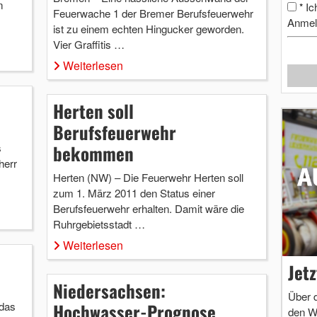
n
Ic
*
Feuerwache 1 der Bremer Berufsfeuerwehr
Anmel
ist zu einem echten Hingucker geworden.
Vier Graffitis …
Weiterlesen
Herten soll
Berufsfeuerwehr
s
bekommen
herr
Herten (NW) – Die Feuerwehr Herten soll
zum 1. März 2011 den Status einer
Berufsfeuerwehr erhalten. Damit wäre die
Ruhrgebietsstadt …
Weiterlesen
Jet
Niedersachsen:
Über 
 das
Hochwasser-Prognose
den W