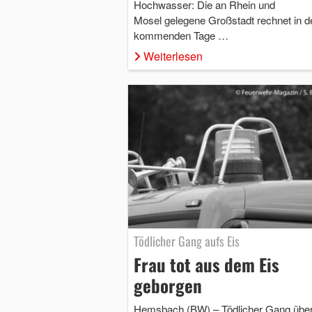
Hochwasser: Die an Rhein und
Mosel gelegene Großstadt rechnet in d
kommenden Tage …
Weiterlesen
Tödlicher Gang aufs Eis
Frau tot aus dem Eis
geborgen
Hemsbach (BW) – Tödlicher Gang übe