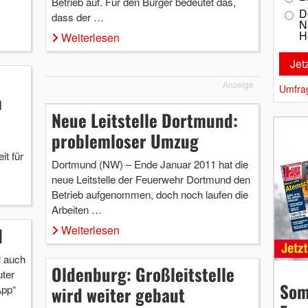
Betrieb auf. Für den Bürger bedeutet das,
D
dass der …
N
H
Weiterlesen
Anzeige
Umfra
n
Neue Leitstelle Dortmund:
problemloser Umzug
it für
Dortmund (NW) – Ende Januar 2011 hat die
neue Leitstelle der Feuerwehr Dortmund den
Betrieb aufgenommen, doch noch laufen die
Arbeiten …
Weiterlesen
d
r auch
Oldenburg: Großleitstelle
ter
Som
App“
wird weiter gebaut