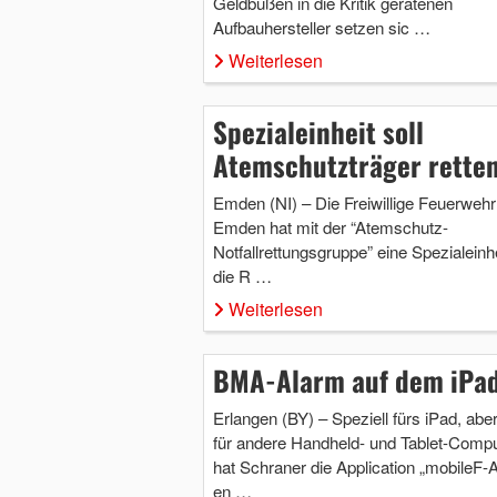
Geldbußen in die Kritik geratenen
Aufbauhersteller setzen sic …
Weiterlesen
Spezialeinheit soll
Atemschutzträger rette
Emden (NI) – Die Freiwillige Feuerwehr
Emden hat mit der “Atemschutz-
Notfallrettungsgruppe” eine Spezialeinhe
die R …
Weiterlesen
BMA-Alarm auf dem iPa
Erlangen (BY) – Speziell fürs iPad, abe
für andere Handheld- und Tablet-Compu
hat Schraner die Application „mobileF-
en …