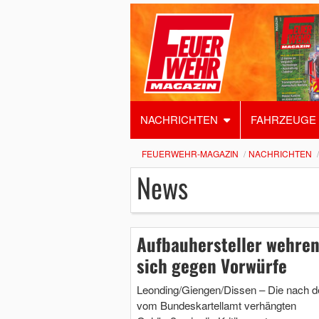
NACHRICHTEN
FAHRZEUGE
FEUERWEHR-MAGAZIN
NACHRICHTEN
News
Aufbauhersteller wehre
sich gegen Vorwürfe
Leonding/Giengen/Dissen – Die nach d
vom Bundeskartellamt verhängten