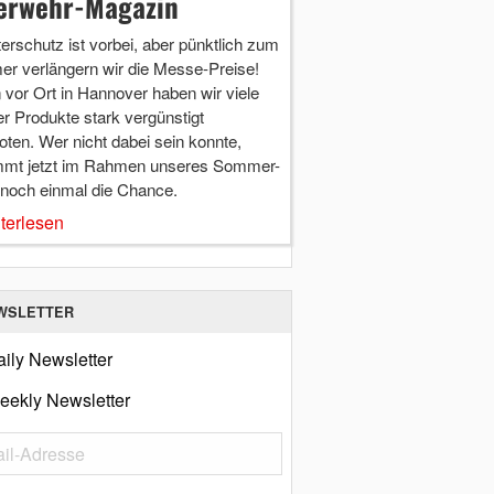
erwehr-Magazin
terschutz ist vorbei, aber pünktlich zum
r verlängern wir die Messe-Preise!
vor Ort in Hannover haben wir viele
r Produkte stark vergünstigt
ten. Wer nicht dabei sein konnte,
mt jetzt im Rahmen unseres Sommer-
 noch einmal die Chance.
terlesen
WSLETTER
ily Newsletter
eekly Newsletter