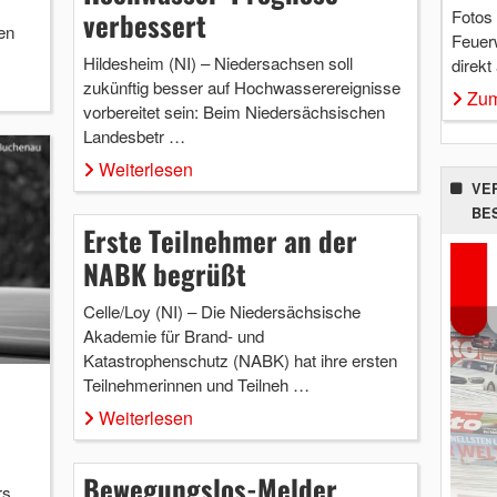
Fotos
verbessert
en
Feuer
Hildesheim (NI) – Niedersachsen soll
direkt
zukünftig besser auf Hochwasserereignisse
Zum
vorbereitet sein: Beim Niedersächsischen
Landesbetr …
Weiterlesen
VE
BE
Erste Teilnehmer an der
NABK begrüßt
Celle/Loy (NI) – Die Niedersächsische
Akademie für Brand- und
Katastrophenschutz (NABK) hat ihre ersten
Teilnehmerinnen und Teilneh …
Weiterlesen
Bewegungslos-Melder
rs