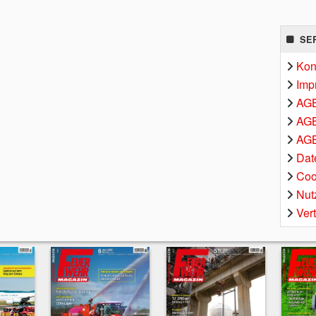
SE
Kon
Imp
AG
AGB
AGB
Dat
Coo
Nut
Ver