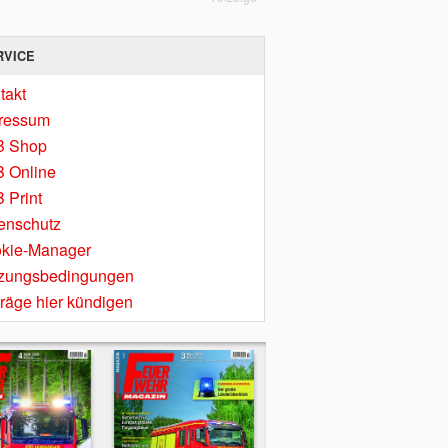
RVICE
takt
ressum
B Shop
 Online
 Print
enschutz
kie-Manager
zungsbedingungen
träge hier kündigen