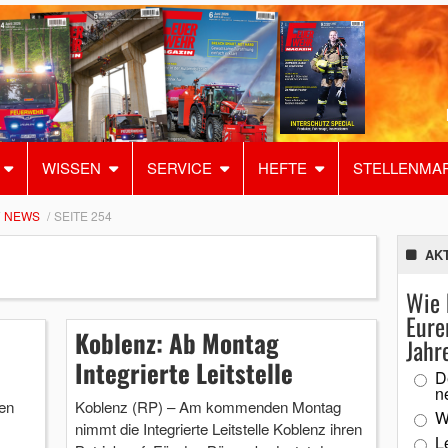
WISSEN
SERVICE
HEFTE
STELLENMA
NEWS
SEITE 254
AK
Wie 
Eure
n
Koblenz: Ab Montag
Jahr
Integrierte Leitstelle
D
n
en
Koblenz (RP) – Am kommenden Montag
W
nimmt die Integrierte Leitstelle Koblenz ihren
L