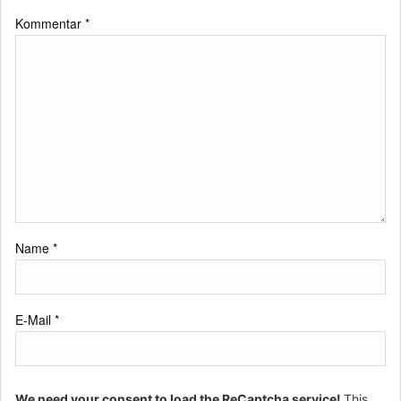
Kommentar
*
Name
*
E-Mail
*
We need your consent to load the ReCaptcha service!
This