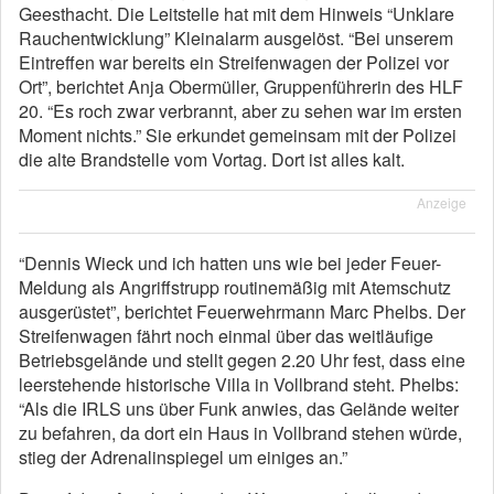
Geesthacht. Die Leitstelle hat mit dem Hinweis “Unklare
Rauchentwicklung” Kleinalarm ausgelöst. “Bei unserem
Eintreffen war bereits ein Streifenwagen der Polizei vor
Ort”, berichtet Anja Obermüller, Gruppenführerin des HLF
20. “Es roch zwar verbrannt, aber zu sehen war im ersten
Moment nichts.” Sie erkundet gemeinsam mit der Polizei
die alte Brandstelle vom Vortag. Dort ist alles kalt.
Anzeige
“Dennis Wieck und ich hatten uns wie bei jeder Feuer-
Meldung als Angriffstrupp routinemäßig mit Atemschutz
ausgerüstet”, berichtet Feuerwehrmann Marc Phelbs. Der
Streifenwagen fährt noch einmal über das weitläufige
Betriebsgelände und stellt gegen 2.20 Uhr fest, dass eine
leerstehende historische Villa in Vollbrand steht. Phelbs:
“Als die IRLS uns über Funk anwies, das Gelände weiter
zu befahren, da dort ein Haus in Vollbrand stehen würde,
stieg der Adrenalinspiegel um einiges an.”