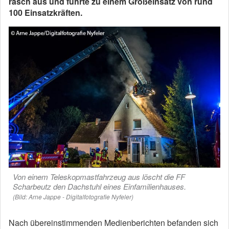
rasch aus und führte zu einem Großeinsatz von rund
100 Einsatzkräften.
Von einem Teleskopmastfahrzeug aus löscht die FF
Scharbeutz den Dachstuhl eines Einfamilienhauses.
(Bild: Arne Jappe - Digitalfotografie Nyfeler)
Nach übereinstimmenden Medienberichten befanden sich