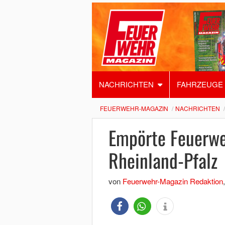
NACHRICHTEN
FAHRZEUGE
FEUERWEHR-MAGAZIN
NACHRICHTEN
Empörte Feuerw
Rheinland-Pfalz
von
Feuerwehr-Magazin Redaktion