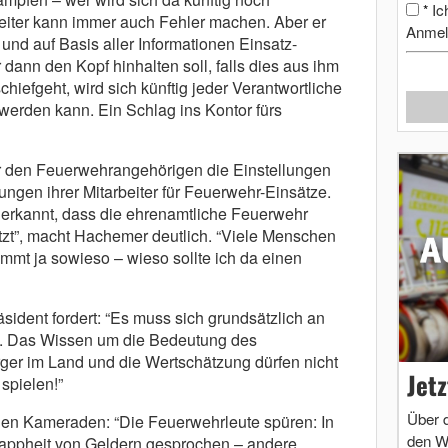
Ic
*
eiter kann immer auch Fehler machen. Aber er
Anmel
nd auf Basis aller Informationen Einsatz-
dann den Kopf hinhalten soll, falls dies aus ihm
hiefgeht, wird sich künftig jeder Verantwortliche
 werden kann. Ein Schlag ins Kontor fürs
er den Feuerwehrangehörigen die Einstellungen
ungen ihrer Mitarbeiter für Feuerwehr-Einsätze.
 erkannt, dass die ehrenamtliche Feuerwehr
tzt”, macht Hachemer deutlich. “Viele Menschen
mmt ja sowieso – wieso sollte ich da einen
sident fordert: “Es muss sich grundsätzlich an
 Das Wissen um die Bedeutung des
ger im Land und die Wertschätzung dürfen nicht
Jet
spielen!”
Über 
 den Kameraden: “Die Feuerwehrleute spüren: In
den W
nappheit von Geldern gesprochen – andere