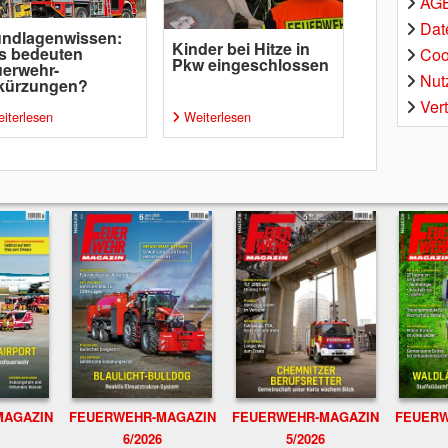
AGB
Dat
undlagenwissen:
Kinder bei Hitze in
s bedeuten
Coo
Pkw eingeschlossen
erwehr-
Nut
kürzungen?
Ver
iterlesen
Weiterlesen
MAGAZIN
FEUERWEHR-MAGAZIN
FEUERWEHR-MAGAZIN
FEUERW
6/2026
5/2026