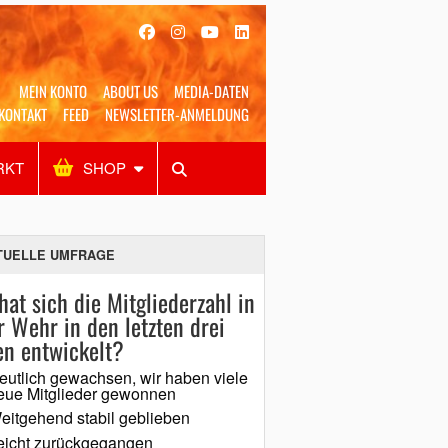
MEIN KONTO
ABOUT US
MEDIA-DATEN
KONTAKT
FEED
NEWSLETTER-ANMELDUNG
RKT
SHOP
Alles
Shop
SUCHEN
TUELLE UMFRAGE
hat sich die Mitgliederzahl in
r Wehr in den letzten drei
en entwickelt?
eutlich gewachsen, wir haben viele
eue Mitglieder gewonnen
eitgehend stabil geblieben
eicht zurückgegangen