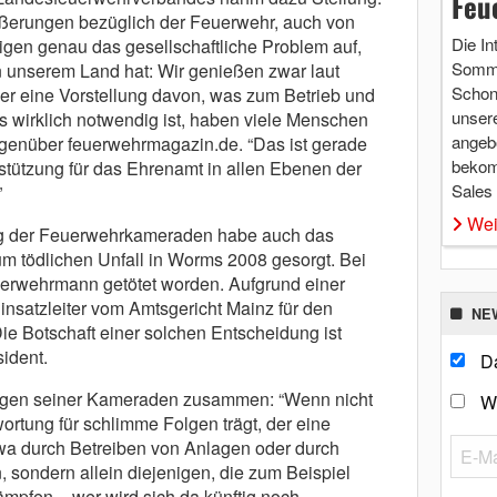
Feu
ußerungen bezüglich der Feuerwehr, auch von
Die In
eigen genau das gesellschaftliche Problem auf,
Somme
unserem Land hat: Wir genießen zwar laut
Schon 
r eine Vorstellung davon, was zum Betrieb und
unsere
 wirklich notwendig ist, haben viele Menschen
angebo
egenüber feuerwehrmagazin.de. “Das ist gerade
bekom
terstützung für das Ehrenamt in allen Ebenen der
Sales
”
Wei
g der Feuerwehrkameraden habe auch das
zum tödlichen Unfall in Worms 2008 gesorgt. Bei
uerwehrmann getötet worden. Aufgrund einer
nsatzleiter vom Amtsgericht Mainz für den
NE
Die Botschaft einer solchen Entscheidung ist
ident.
Da
gen seiner Kameraden zusammen: “Wenn nicht
W
rtung für schlimme Folgen trägt, der eine
etwa durch Betreiben von Anlagen oder durch
 sondern allein diejenigen, die zum Beispiel
pfen – wer wird sich da künftig noch