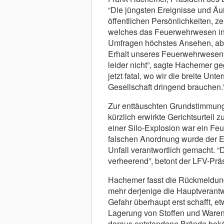
“Die jüngsten Ereignisse und Ä
öffentlichen Persönlichkeiten, z
welches das Feuerwehrwesen in 
Umfragen höchstes Ansehen, abe
Erhalt unseres Feuerwehrwesens
leider nicht”, sagte Hachemer g
jetzt fatal, wo wir die breite Un
Gesellschaft dringend brauchen.
Zur enttäuschten Grundstimmun
kürzlich erwirkte Gerichtsurteil 
einer Silo-Explosion war ein Fe
falschen Anordnung wurde der Ei
Unfall verantwortlich gemacht. “
verheerend”, betont der LFV-Präs
Hachemer fasst die Rückmeldun
mehr derjenige die Hauptverantwo
Gefahr überhaupt erst schafft, 
Lagerung von Stoffen und Waren,
daraus entstandene Brände bekäm