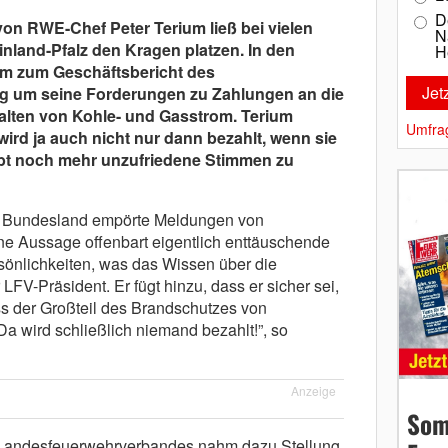
D
on RWE-Chef Peter Terium ließ bei vielen
N
land-Pfalz den Kragen platzen. In
den
H
m zum Geschäftsbericht des
ing um seine Forderungen zu Zahlungen an die
alten von Kohle- und Gasstrom. Terium
Umfra
wird ja auch nicht nur dann bezahlt, wenn sie
ibt noch mehr unzufriedene Stimmen zu
n Bundesland empörte Meldungen von
e Aussage offenbart eigentlich enttäuschende
rsönlichkeiten, was das Wissen über die
LFV-Präsident. Er fügt hinzu, dass er sicher sei,
ss der Großteil des Brandschutzes von
Da wird schließlich niemand bezahlt!”, so
Anzeige
Som
 Landesfeuerwehrverbandes nahm dazu Stellung.