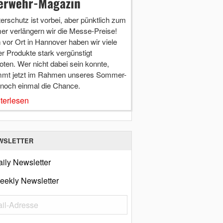
erwehr-Magazin
terschutz ist vorbei, aber pünktlich zum
r verlängern wir die Messe-Preise!
vor Ort in Hannover haben wir viele
r Produkte stark vergünstigt
ten. Wer nicht dabei sein konnte,
mt jetzt im Rahmen unseres Sommer-
 noch einmal die Chance.
terlesen
WSLETTER
ily Newsletter
eekly Newsletter