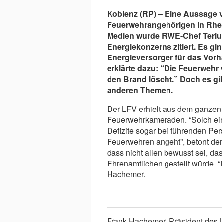
Koblenz (RP) – Eine Aussage v
Feuerwehrangehörigen in Rhein
Medien wurde RWE-Chef Teriu
Energiekonzerns zitiert. Es g
Energieversorger für das Vorh
erklärte dazu: “Die Feuerwehr 
den Brand löscht.” Doch es g
anderen Themen.
Der LFV erhielt aus dem ganze
Feuerwehrkameraden. “Solch ein
Defizite sogar bei führenden Pe
Feuerwehren angeht”, betont der 
dass nicht allen bewusst sei, da
Ehrenamtlichen gestellt würde. “
Hachemer.
Frank Hachemer, Präsident des