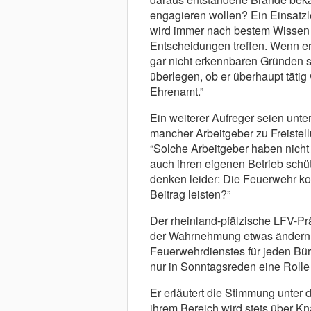
engagieren wollen? Ein Einsatzl
wird immer nach bestem Wissen u
Entscheidungen treffen. Wenn er 
gar nicht erkennbaren Gründen sc
überlegen, ob er überhaupt tätig
Ehrenamt.”
Ein weiterer Aufreger seien unt
mancher Arbeitgeber zu Freistell
“Solche Arbeitgeber haben nicht
auch ihren eigenen Betrieb schü
denken leider: Die Feuerwehr ko
Beitrag leisten?”
Der rheinland-pfälzische LFV-Prä
der Wahrnehmung etwas ändern.
Feuerwehrdienstes für jeden Bür
nur in Sonntagsreden eine Rolle 
Er erläutert die Stimmung unter
ihrem Bereich wird stets über K