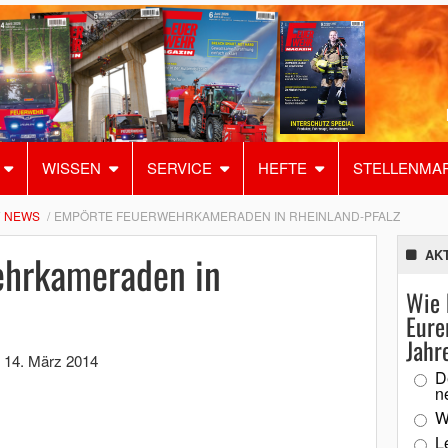
WISSEN
SERVICE
HEFTE
STELLENMA
NEWS
EMPÖRTE FEUERWEHRKAMERADEN IN RHEINLAND-PFALZ
ehrkameraden in
AK
Wie 
Eure
Jahr
,
14. März 2014
D
n
W
L