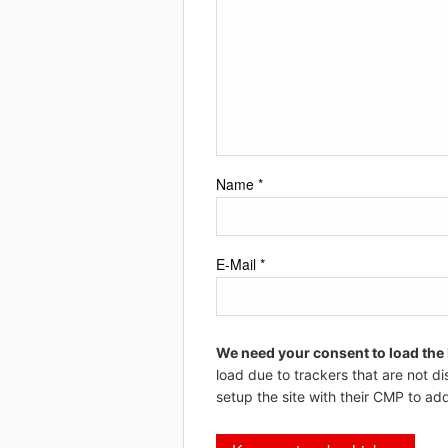
Name
*
E-Mail
*
We need your consent to load the
load due to trackers that are not di
setup the site with their CMP to add