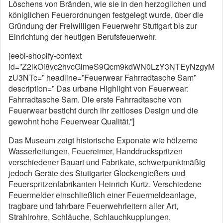
Löschens von Bränden, wie sie in den herzoglichen und
königlichen Feuerordnungen festgelegt wurde, über die
Gründung der Freiwilligen Feuerwehr Stuttgart bis zur
Einrichtung der heutigen Berufsfeuerwehr.
[eebl-shopify-context
id=”Z2lkOi8vc2hvcGlmeS9Qcm9kdWN0LzY3NTEyNzgyM
zU3NTc=” headline=”Feuerwear Fahrradtasche Sam”
description=” Das urbane Highlight von Feuerwear:
Fahrradtasche Sam. Die erste Fahrradtasche von
Feuerwear besticht durch ihr zeitloses Design und die
gewohnt hohe Feuerwear Qualität.”]
Das Museum zeigt historische Exponate wie hölzerne
Wasserleitungen, Feuereimer, Handdruckspritzen
verschiedener Bauart und Fabrikate, schwerpunktmäßig
jedoch Geräte des Stuttgarter Glockengießers und
Feuerspritzenfabrikanten Heinrich Kurtz. Verschiedene
Feuermelder einschließlich einer Feuermeldeanlage,
tragbare und fahrbare Feuerwehrleitern aller Art,
Strahlrohre, Schläuche, Schlauchkupplungen,