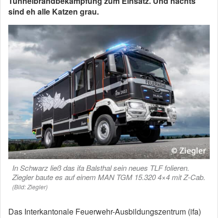
Tunnelbrandbekämpfung zum Einsatz. Und nachts
sind eh alle Katzen grau.
In Schwarz ließ das ifa Balsthal sein neues TLF folieren.
Ziegler baute es auf einem MAN TGM 15.320 4×4 mit Z-Cab.
(Bild: Ziegler)
Das Interkantonale Feuerwehr-Ausbildungszentrum (ifa)